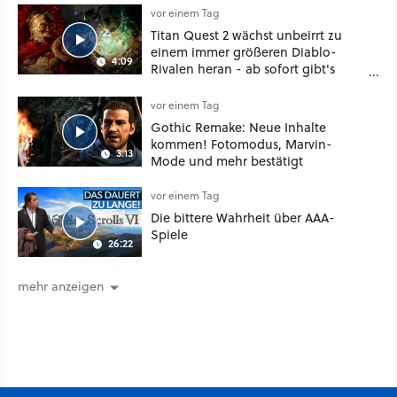
vor einem Tag
Titan Quest 2 wächst unbeirrt zu
einem immer größeren Diablo-
4:09
Rivalen heran - ab sofort gibt's
sogar eine richtige Beschwörer-
Klasse
vor einem Tag
Gothic Remake: Neue Inhalte
kommen! Fotomodus, Marvin-
3:13
Mode und mehr bestätigt
vor einem Tag
Die bittere Wahrheit über AAA-
Spiele
26:22
mehr anzeigen