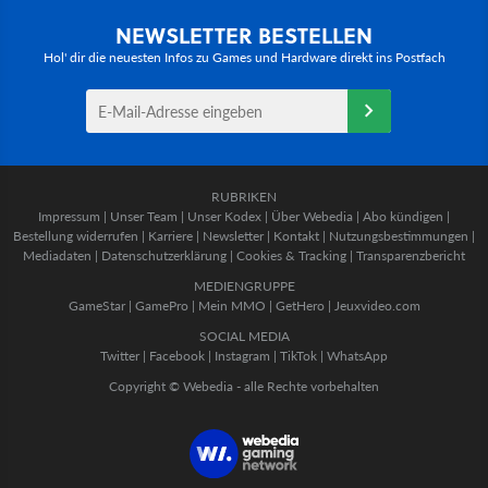
NEWSLETTER BESTELLEN
Hol' dir die neuesten Infos zu Games und Hardware direkt ins Postfach
RUBRIKEN
Impressum
|
Unser Team
|
Unser Kodex
|
Über Webedia
|
Abo kündigen
|
Bestellung widerrufen
|
Karriere
|
Newsletter
|
Kontakt
|
Nutzungsbestimmungen
|
Mediadaten
|
Datenschutzerklärung
|
Cookies & Tracking
|
Transparenzbericht
MEDIENGRUPPE
GameStar
|
GamePro
|
Mein MMO
|
GetHero
|
Jeuxvideo.com
SOCIAL MEDIA
Twitter
|
Facebook
|
Instagram
|
TikTok
|
WhatsApp
Copyright © Webedia - alle Rechte vorbehalten