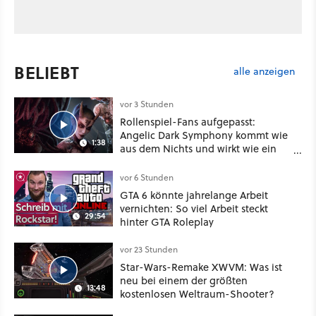
BELIEBT
alle anzeigen
vor 3 Stunden
Rollenspiel-Fans aufgepasst:
Angelic Dark Symphony kommt wie
1:38
aus dem Nichts und wirkt wie ein
Mix aus Baldur's Gate 3, XCOM und
Mass Effect
vor 6 Stunden
GTA 6 könnte jahrelange Arbeit
vernichten: So viel Arbeit steckt
29:54
hinter GTA Roleplay
vor 23 Stunden
Star-Wars-Remake XWVM: Was ist
neu bei einem der größten
13:48
kostenlosen Weltraum-Shooter?