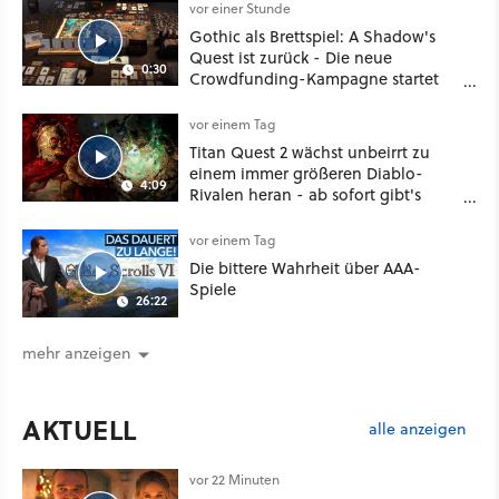
vor einer Stunde
Gothic als Brettspiel: A Shadow's
Quest ist zurück - Die neue
0:30
Crowdfunding-Kampagne startet
im September
vor einem Tag
Titan Quest 2 wächst unbeirrt zu
einem immer größeren Diablo-
4:09
Rivalen heran - ab sofort gibt's
sogar eine richtige Beschwörer-
Klasse
vor einem Tag
Die bittere Wahrheit über AAA-
Spiele
26:22
mehr anzeigen
AKTUELL
alle anzeigen
vor 22 Minuten