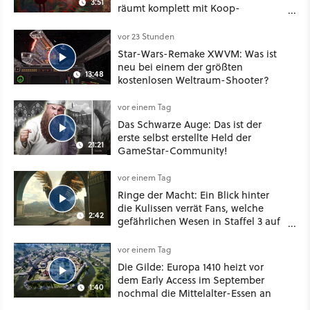
3:51
räumt komplett mit Koop-
Konventionen auf
vor 23 Stunden
Star-Wars-Remake XWVM: Was ist
neu bei einem der größten
13:48
kostenlosen Weltraum-Shooter?
vor einem Tag
Das Schwarze Auge: Das ist der
erste selbst erstellte Held der
21:21
GameStar-Community!
vor einem Tag
Ringe der Macht: Ein Blick hinter
die Kulissen verrät Fans, welche
2:42
gefährlichen Wesen in Staffel 3 auf
sie warten
vor einem Tag
Die Gilde: Europa 1410 heizt vor
dem Early Access im September
1:40
nochmal die Mittelalter-Essen an