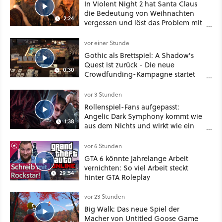
In Violent Night 2 hat Santa Claus
die Bedeutung von Weihnachten
2:24
vergessen und löst das Problem mit
viel roher Gewalt
vor einer Stunde
Gothic als Brettspiel: A Shadow's
Quest ist zurück - Die neue
0:30
Crowdfunding-Kampagne startet
im September
vor 3 Stunden
Rollenspiel-Fans aufgepasst:
Angelic Dark Symphony kommt wie
1:38
aus dem Nichts und wirkt wie ein
Mix aus Baldur's Gate 3, XCOM und
Mass Effect
vor 6 Stunden
GTA 6 könnte jahrelange Arbeit
vernichten: So viel Arbeit steckt
29:54
hinter GTA Roleplay
vor 23 Stunden
Big Walk: Das neue Spiel der
Macher von Untitled Goose Game