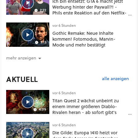
Ich bin entsetzt: GTA 6 macht jetzt
Werbung hinter der Paywall?! -
2:22
Phils erste Reaktion auf den Netflix-
Deal
vor 6 Stunden
Gothic Remake: Neue Inhalte
kommen! Fotomodus, Marvin-
3:13
Mode und mehr bestätigt
mehr anzeigen
AKTUELL
alle anzeigen
vor 6 Stunden
Titan Quest 2 wächst unbeirrt zu
einem immer größeren Diablo-
4:09
Rivalen heran - ab sofort gibt's
sogar eine richtige Beschwörer-
Klasse
vor 6 Stunden
Die Gilde: Europa 1410 heizt vor