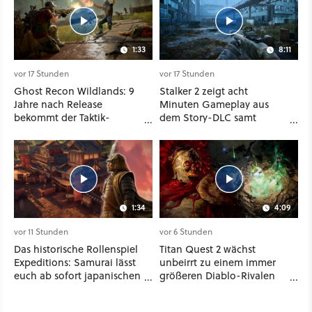
1:33
8:11
vor 17 Stunden
vor 17 Stunden
Ghost Recon Wildlands: 9
Stalker 2 zeigt acht
Jahre nach Release
Minuten Gameplay aus
bekommt der Taktik-
dem Story-DLC samt
Shooter mit Last Rites
neuen Anomalien und
nochmal ein dickes Update
Gegnern
1:34
4:09
vor 11 Stunden
vor 6 Stunden
Das historische Rollenspiel
Titan Quest 2 wächst
Expeditions: Samurai lässt
unbeirrt zu einem immer
euch ab sofort japanischen
größeren Diablo-Rivalen
Sengoku-Ära aufmischen -
heran - ab sofort gibt's
wahlweise mit Gewalt oder
sogar eine richtige