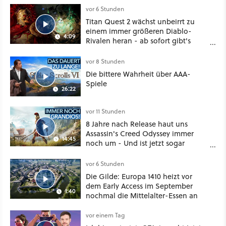
vor 6 Stunden
Titan Quest 2 wächst unbeirrt zu
einem immer größeren Diablo-
4:09
Rivalen heran - ab sofort gibt's
sogar eine richtige Beschwörer-
Klasse
vor 8 Stunden
Die bittere Wahrheit über AAA-
Spiele
26:22
vor 11 Stunden
8 Jahre nach Release haut uns
Assassin's Creed Odyssey immer
14:45
noch um - Und ist jetzt sogar
besser!
vor 6 Stunden
Die Gilde: Europa 1410 heizt vor
dem Early Access im September
1:40
nochmal die Mittelalter-Essen an
vor einem Tag