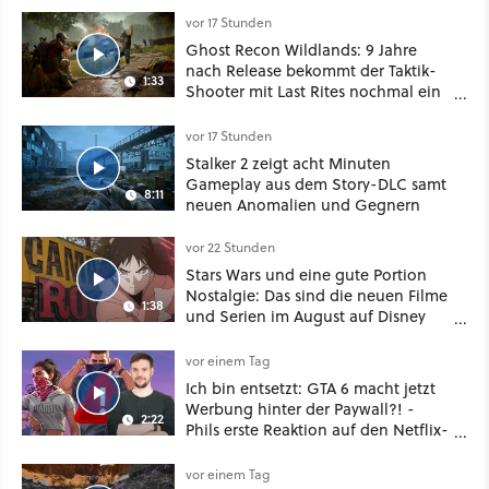
oder Diplomatie
vor 17 Stunden
Ghost Recon Wildlands: 9 Jahre
nach Release bekommt der Taktik-
1:33
Shooter mit Last Rites nochmal ein
dickes Update
vor 17 Stunden
Stalker 2 zeigt acht Minuten
Gameplay aus dem Story-DLC samt
8:11
neuen Anomalien und Gegnern
vor 22 Stunden
Stars Wars und eine gute Portion
Nostalgie: Das sind die neuen Filme
1:38
und Serien im August auf Disney
Plus
vor einem Tag
Ich bin entsetzt: GTA 6 macht jetzt
Werbung hinter der Paywall?! -
2:22
Phils erste Reaktion auf den Netflix-
Deal
vor einem Tag