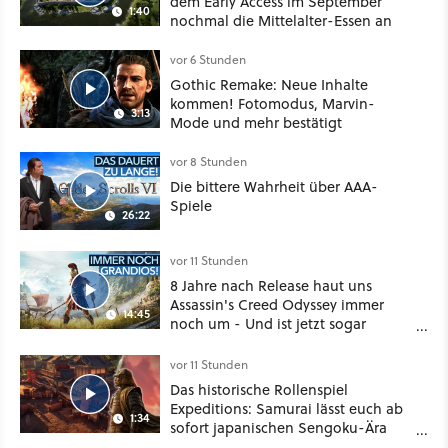
dem Early Access im September
1:40
nochmal die Mittelalter-Essen an
vor 6 Stunden
Gothic Remake: Neue Inhalte
kommen! Fotomodus, Marvin-
3:13
Mode und mehr bestätigt
vor 8 Stunden
Die bittere Wahrheit über AAA-
Spiele
26:22
vor 11 Stunden
8 Jahre nach Release haut uns
Assassin's Creed Odyssey immer
14:45
noch um - Und ist jetzt sogar
besser!
vor 11 Stunden
Das historische Rollenspiel
Expeditions: Samurai lässt euch ab
1:34
sofort japanischen Sengoku-Ära
aufmischen - wahlweise mit Gewalt