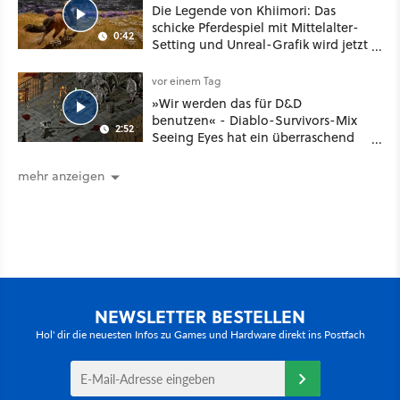
Die Legende von Khiimori: Das
schicke Pferdespiel mit Mittelalter-
0:42
Setting und Unreal-Grafik wird jetzt
noch größer und gefährlicher
vor einem Tag
»Wir werden das für D&D
benutzen« - Diablo-Survivors-Mix
2:52
Seeing Eyes hat ein überraschend
nützliches Map-Tool
mehr anzeigen
NEWSLETTER BESTELLEN
Hol' dir die neuesten Infos zu Games und Hardware direkt ins Postfach