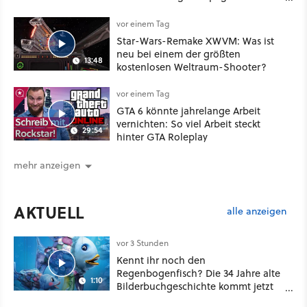
im September
vor einem Tag
Star-Wars-Remake XWVM: Was ist
neu bei einem der größten
13:48
kostenlosen Weltraum-Shooter?
vor einem Tag
GTA 6 könnte jahrelange Arbeit
vernichten: So viel Arbeit steckt
29:54
hinter GTA Roleplay
mehr anzeigen
AKTUELL
alle anzeigen
vor 3 Stunden
Kennt ihr noch den
Regenbogenfisch? Die 34 Jahre alte
1:10
Bilderbuchgeschichte kommt jetzt
als Puppenspiel ins Kino