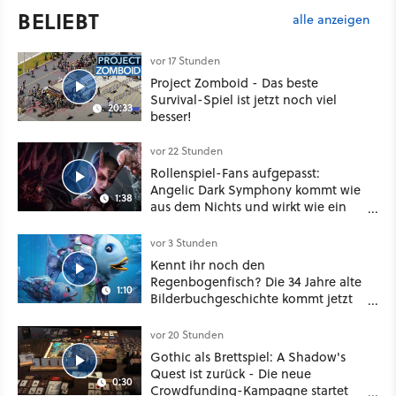
BELIEBT
alle anzeigen
vor 17 Stunden
Project Zomboid - Das beste
Survival-Spiel ist jetzt noch viel
20:33
besser!
vor 22 Stunden
Rollenspiel-Fans aufgepasst:
Angelic Dark Symphony kommt wie
1:38
aus dem Nichts und wirkt wie ein
Mix aus Baldur's Gate 3, XCOM und
Mass Effect
vor 3 Stunden
Kennt ihr noch den
Regenbogenfisch? Die 34 Jahre alte
1:10
Bilderbuchgeschichte kommt jetzt
als Puppenspiel ins Kino
vor 20 Stunden
Gothic als Brettspiel: A Shadow's
Quest ist zurück - Die neue
0:30
Crowdfunding-Kampagne startet