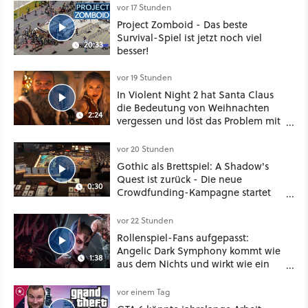
vor 17 Stunden
Project Zomboid - Das beste
Survival-Spiel ist jetzt noch viel
20:33
besser!
vor 19 Stunden
In Violent Night 2 hat Santa Claus
die Bedeutung von Weihnachten
2:24
vergessen und löst das Problem mit
viel roher Gewalt
vor 20 Stunden
Gothic als Brettspiel: A Shadow's
Quest ist zurück - Die neue
0:30
Crowdfunding-Kampagne startet
im September
vor 22 Stunden
Rollenspiel-Fans aufgepasst:
Angelic Dark Symphony kommt wie
1:38
aus dem Nichts und wirkt wie ein
Mix aus Baldur's Gate 3, XCOM und
Mass Effect
vor einem Tag