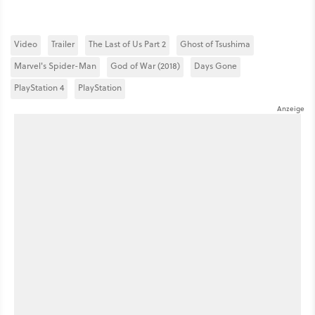
Video
Trailer
The Last of Us Part 2
Ghost of Tsushima
Marvel's Spider-Man
God of War (2018)
Days Gone
PlayStation 4
PlayStation