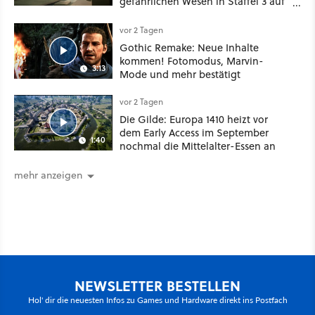
gefährlichen Wesen in Staffel 3 auf
sie warten
vor 2 Tagen
Gothic Remake: Neue Inhalte
kommen! Fotomodus, Marvin-
3:13
Mode und mehr bestätigt
vor 2 Tagen
Die Gilde: Europa 1410 heizt vor
dem Early Access im September
1:40
nochmal die Mittelalter-Essen an
mehr anzeigen
NEWSLETTER BESTELLEN
Hol' dir die neuesten Infos zu Games und Hardware direkt ins Postfach