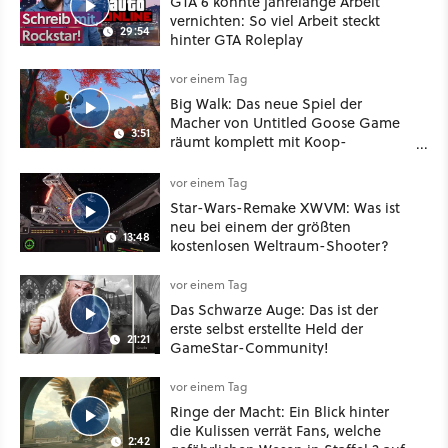
GTA 6 könnte jahrelange Arbeit
vernichten: So viel Arbeit steckt
29:54
hinter GTA Roleplay
vor einem Tag
Big Walk: Das neue Spiel der
Macher von Untitled Goose Game
3:51
räumt komplett mit Koop-
Konventionen auf
vor einem Tag
Star-Wars-Remake XWVM: Was ist
neu bei einem der größten
13:48
kostenlosen Weltraum-Shooter?
vor einem Tag
Das Schwarze Auge: Das ist der
erste selbst erstellte Held der
21:21
GameStar-Community!
vor einem Tag
Ringe der Macht: Ein Blick hinter
die Kulissen verrät Fans, welche
2:42