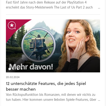
Fast fünf Jahre nach dem Release auf der PlayStation 4
erscheint das Story-Meisterwerk The Last of Us Part 2 auch
für den PC. Ihr bekommt aber nicht die Standard-Version,
sondern das aufgehübschte Remaster, das bereits vor einiger
Zeit für die PlayStation 5 erschienen ist. Das kommt nicht nur
mit einer besseren Grafik daher, sondern auch mit
einem zusätzlichen Roguelike-Überlebensmodus. The Last of
Us Part 2 Remastered erscheint am 3. April 2025 für den PC.
6
11
20.02.2024
12 unterschätzte Features, die jedes Spiel
besser machen
Von Rückspulfunktion bis Romanzen, mit denen wir nichts zu
tun haben. Hier kommen unsere liebsten Spiele-Features, über
die sonst keiner spricht!