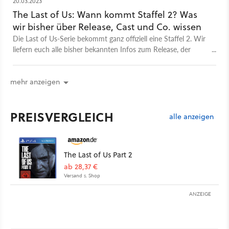
20.03.2023
eine Frage stellen? Ab damit in die Kommentare unter diesem
The Last of Us: Wann kommt Staffel 2? Was
Video! Ähnliche Themen: Test - Star Wars Jedi: Survivor
wir bisher über Release, Cast und Co. wissen
- Famose Fortsetzung, fatale Technik Video - Späte Liebe:
Die Last of Us-Serie bekommt ganz offiziell eine Staffel 2. Wir
Nach über 25 Jahren kann ich endlich Resident Evil genießen
liefern euch alle bisher bekannten Infos zum Release, der
Kolumne - Wieso Armored Core 6 uns alle angeht, egal ob
Story und was zum Cast bekannt ist.
Mech-Fan oder nicht
mehr anzeigen
PREISVERGLEICH
alle anzeigen
The Last of Us Part 2
ab 28,37 €
Versand s. Shop
ANZEIGE