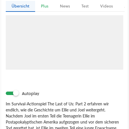
Übersicht
Plus
News
Test
Videos
Ar
Autoplay
Im Survival-Actionspiel The Last of Us: Part 2 erfahren wir
endlich, wie die Geschichte um Ellie und Joel weitergeht.
Nachdem Joel im ersten Teil die Teenagerin Ellie im
Postapokalyptischen Amerika aufgezogen und vor dem sicheren
Tod gerettet hat, ist Ellie im zweiten Teil eine junge Erwachsene,