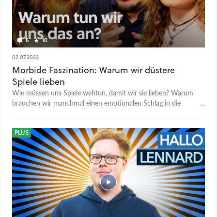
6
10
02.07.2023
Morbide Faszination: Warum wir düstere
Spiele lieben
Wie müssen uns Spiele wehtun, damit wir sie lieben? Warum
brauchen wir manchmal einen emotionalen Schlag in die
Magengrube? Das analysiert mit uns die Psychologin Jolina
Bering.
PLUS