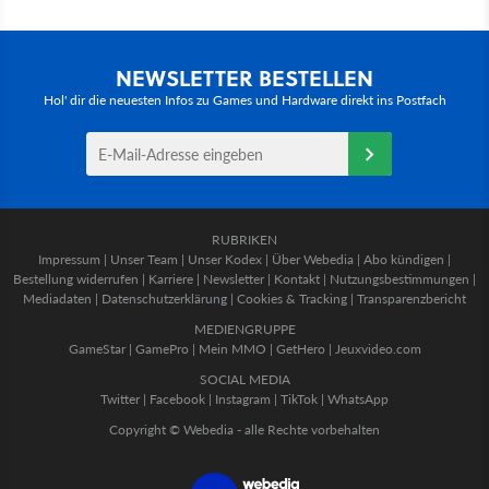
NEWSLETTER BESTELLEN
Hol' dir die neuesten Infos zu Games und Hardware direkt ins Postfach
RUBRIKEN
Impressum
|
Unser Team
|
Unser Kodex
|
Über Webedia
|
Abo kündigen
|
Bestellung widerrufen
|
Karriere
|
Newsletter
|
Kontakt
|
Nutzungsbestimmungen
|
Mediadaten
|
Datenschutzerklärung
|
Cookies & Tracking
|
Transparenzbericht
MEDIENGRUPPE
GameStar
|
GamePro
|
Mein MMO
|
GetHero
|
Jeuxvideo.com
SOCIAL MEDIA
Twitter
|
Facebook
|
Instagram
|
TikTok
|
WhatsApp
Copyright © Webedia - alle Rechte vorbehalten