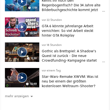
Kennt ihr noch den
Regenbogenfisch? Die 34 Jahre alte
1:10
Bilderbuchgeschichte kommt jetzt
als Puppenspiel ins Kino
vor 22 Stunden
GTA 6 könnte jahrelange Arbeit
vernichten: So viel Arbeit steckt
29:54
hinter GTA Roleplay
vor 18 Stunden
Gothic als Brettspiel: A Shadow's
Quest ist zurück - Die neue
0:30
Crowdfunding-Kampagne startet
im September
vor einem Tag
Star-Wars-Remake XWVM: Was ist
neu bei einem der größten
13:48
kostenlosen Weltraum-Shooter?
mehr anzeigen