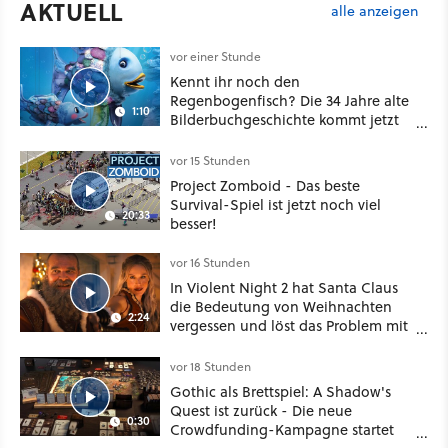
AKTUELL
alle anzeigen
vor einer Stunde
Kennt ihr noch den
Regenbogenfisch? Die 34 Jahre alte
1:10
Bilderbuchgeschichte kommt jetzt
als Puppenspiel ins Kino
vor 15 Stunden
Project Zomboid - Das beste
Survival-Spiel ist jetzt noch viel
20:33
besser!
vor 16 Stunden
In Violent Night 2 hat Santa Claus
die Bedeutung von Weihnachten
2:24
vergessen und löst das Problem mit
viel roher Gewalt
vor 18 Stunden
Gothic als Brettspiel: A Shadow's
Quest ist zurück - Die neue
0:30
Crowdfunding-Kampagne startet