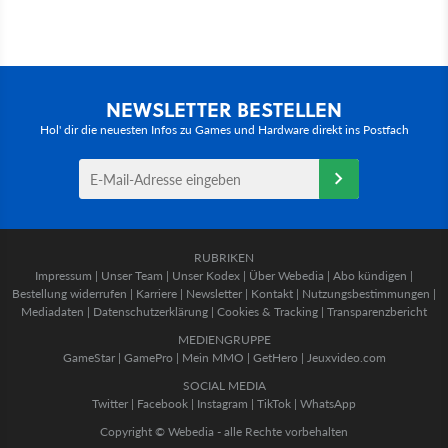
NEWSLETTER BESTELLEN
Hol' dir die neuesten Infos zu Games und Hardware direkt ins Postfach
RUBRIKEN
Impressum
|
Unser Team
|
Unser Kodex
|
Über Webedia
|
Abo kündigen
|
Bestellung widerrufen
|
Karriere
|
Newsletter
|
Kontakt
|
Nutzungsbestimmungen
|
Mediadaten
|
Datenschutzerklärung
|
Cookies & Tracking
|
Transparenzbericht
MEDIENGRUPPE
GameStar
|
GamePro
|
Mein MMO
|
GetHero
|
Jeuxvideo.com
SOCIAL MEDIA
Twitter
|
Facebook
|
Instagram
|
TikTok
|
WhatsApp
Copyright © Webedia - alle Rechte vorbehalten