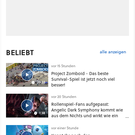
BELIEBT
alle anzeigen
vor 15 Stunden
Project Zomboid - Das beste
Survival-Spiel ist jetzt noch viel
20:33
besser!
vor 20 Stunden
Rollenspiel-Fans aufgepasst:
Angelic Dark Symphony kommt wie
1:38
aus dem Nichts und wirkt wie ein
Mix aus Baldur's Gate 3, XCOM und
Mass Effect
vor einer Stunde