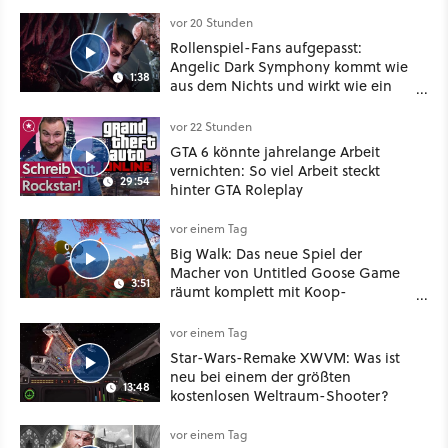
im September
vor 20 Stunden
Rollenspiel-Fans aufgepasst:
Angelic Dark Symphony kommt wie
1:38
aus dem Nichts und wirkt wie ein
Mix aus Baldur's Gate 3, XCOM und
Mass Effect
vor 22 Stunden
GTA 6 könnte jahrelange Arbeit
vernichten: So viel Arbeit steckt
29:54
hinter GTA Roleplay
vor einem Tag
Big Walk: Das neue Spiel der
Macher von Untitled Goose Game
3:51
räumt komplett mit Koop-
Konventionen auf
vor einem Tag
Star-Wars-Remake XWVM: Was ist
neu bei einem der größten
13:48
kostenlosen Weltraum-Shooter?
vor einem Tag