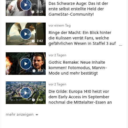
Das Schwarze Auge: Das ist der
erste selbst erstellte Held der
21:21
GameStar-Community!
vor einem Tag
Ringe der Macht: Ein Blick hinter
die Kulissen verrät Fans, welche
2:42
gefährlichen Wesen in Staffel 3 auf
sie warten
vor 2 Tagen
Gothic Remake: Neue Inhalte
kommen! Fotomodus, Marvin-
3:13
Mode und mehr bestätigt
vor 2 Tagen
Die Gilde: Europa 1410 heizt vor
dem Early Access im September
1:40
nochmal die Mittelalter-Essen an
mehr anzeigen