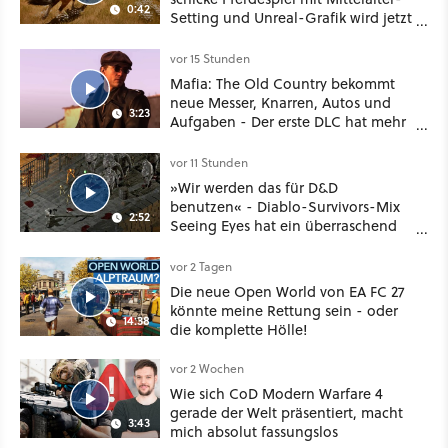
0:42
Setting und Unreal-Grafik wird jetzt
noch größer und gefährlicher
vor 15 Stunden
Mafia: The Old Country bekommt
neue Messer, Knarren, Autos und
3:23
Aufgaben - Der erste DLC hat mehr
dabei als nur Story
vor 11 Stunden
»Wir werden das für D&D
benutzen« - Diablo-Survivors-Mix
2:52
Seeing Eyes hat ein überraschend
nützliches Map-Tool
vor 2 Tagen
Die neue Open World von EA FC 27
könnte meine Rettung sein - oder
14:38
die komplette Hölle!
vor 2 Wochen
Wie sich CoD Modern Warfare 4
gerade der Welt präsentiert, macht
3:43
mich absolut fassungslos