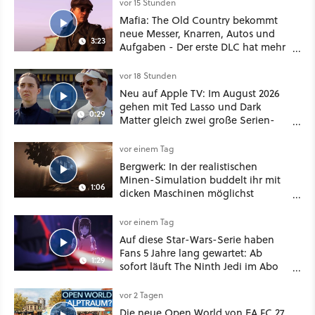
vor 15 Stunden
Mafia: The Old Country bekommt
neue Messer, Knarren, Autos und
3:23
Aufgaben - Der erste DLC hat mehr
dabei als nur Story
vor 18 Stunden
Neu auf Apple TV: Im August 2026
gehen mit Ted Lasso und Dark
0:29
Matter gleich zwei große Serien-
Highlights weiter
vor einem Tag
Bergwerk: In der realistischen
Minen-Simulation buddelt ihr mit
1:06
dicken Maschinen möglichst
vorsichtig Kohle aus
vor einem Tag
Auf diese Star-Wars-Serie haben
Fans 5 Jahre lang gewartet: Ab
1:29
sofort läuft The Ninth Jedi im Abo
bei Disney Plus
vor 2 Tagen
Die neue Open World von EA FC 27