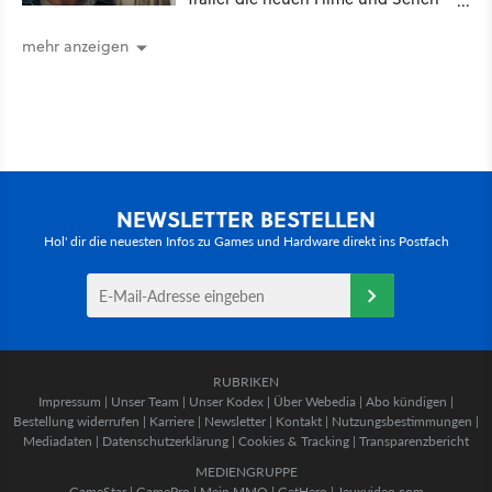
für August 2026 vor
mehr anzeigen
NEWSLETTER BESTELLEN
Hol' dir die neuesten Infos zu Games und Hardware direkt ins Postfach
RUBRIKEN
Impressum
|
Unser Team
|
Unser Kodex
|
Über Webedia
|
Abo kündigen
|
Bestellung widerrufen
|
Karriere
|
Newsletter
|
Kontakt
|
Nutzungsbestimmungen
|
Mediadaten
|
Datenschutzerklärung
|
Cookies & Tracking
|
Transparenzbericht
MEDIENGRUPPE
GameStar
|
GamePro
|
Mein MMO
|
GetHero
|
Jeuxvideo.com