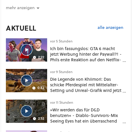
mehr anzeigen
AKTUELL
alle anzeigen
vor 5 Stunden
Ich bin fassungslos: GTA 6 macht
jetzt Werbung hinter der Paywall?! -
2:22
Phils erste Reaktion auf den Netflix-
Deal
vor 9 Stunden
Die Legende von Khiimori: Das
schicke Pferdespiel mit Mittelalter-
0:42
Setting und Unreal-Grafik wird jetzt
noch größer und gefährlicher
vor 11 Stunden
»Wir werden das für D&D
benutzen« - Diablo-Survivors-Mix
2:52
Seeing Eyes hat ein überraschend
nützliches Map-Tool