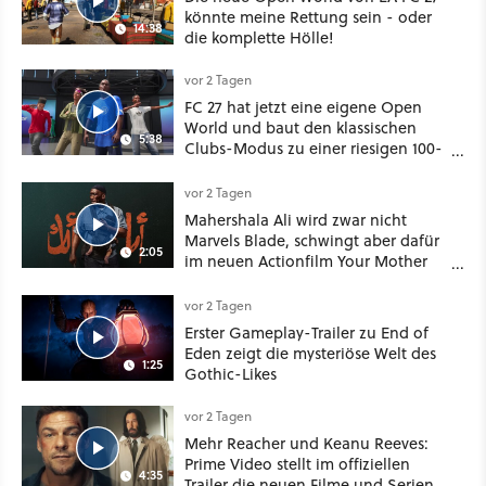
könnte meine Rettung sein - oder
14:38
die komplette Hölle!
vor 2 Tagen
FC 27 hat jetzt eine eigene Open
World und baut den klassischen
5:38
Clubs-Modus zu einer riesigen 100-
Spieler-Sandbox aus
vor 2 Tagen
Mahershala Ali wird zwar nicht
Marvels Blade, schwingt aber dafür
2:05
im neuen Actionfilm Your Mother
Your Mother Your Mother das
Schwert
vor 2 Tagen
Erster Gameplay-Trailer zu End of
Eden zeigt die mysteriöse Welt des
1:25
Gothic-Likes
vor 2 Tagen
Mehr Reacher und Keanu Reeves:
Prime Video stellt im offiziellen
4:35
Trailer die neuen Filme und Serien