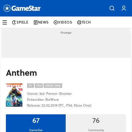
SPIELE
NEWS
VIDEOS
TECH
Anthem
PC
PS4
XBOX ONE
Genre: 3rd-Person-Shooter
Entwickler: BioWare
Release: 22.02.2019 (PC, PS4, Xbox One)
67
76
GameStar
Community