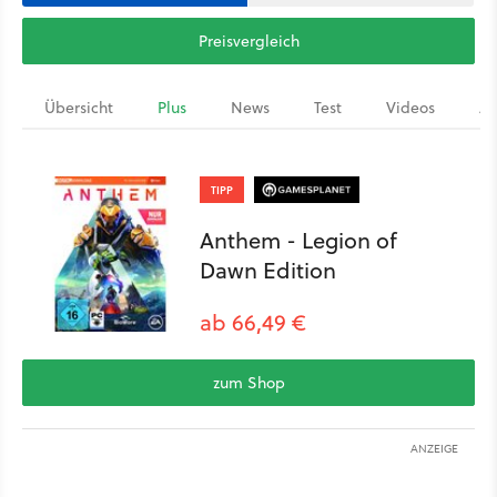
Preisvergleich
Übersicht
Plus
News
Test
Videos
Ar
TIPP
Anthem - Legion of
Dawn Edition
ab 66,49 €
zum Shop
ANZEIGE