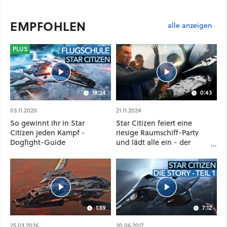
EMPFOHLEN
alle anzeigen
PLUS
18:24
0:43
03.11.2020
21.11.2024
So gewinnt ihr in Star
Star Citizen feiert eine
Citizen jeden Kampf -
riesige Raumschiff-Party
Dogfight-Guide
und lädt alle ein - der
Eintritt ist kostenlos
1:59
7:12
25.03.2026
20.06.2017