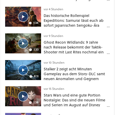
besser!
vor 4 Stunden
Das historische Rollenspiel
Expeditions: Samurai lässt euch ab
1:34
sofort japanischen Sengoku-Ära
aufmischen - wahlweise mit Gewalt
oder Diplomatie
vor 9 Stunden
Ghost Recon Wildlands: 9 Jahre
nach Release bekommt der Taktik-
1:33
Shooter mit Last Rites nochmal ein
dickes Update
vor 10 Stunden
Stalker 2 zeigt acht Minuten
Gameplay aus dem Story-DLC samt
8:11
neuen Anomalien und Gegnern
vor 15 Stunden
Stars Wars und eine gute Portion
Nostalgie: Das sind die neuen Filme
1:38
und Serien im August auf Disney
Plus