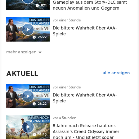
Gameplay aus dem Story-DLC samt
8:11
neuen Anomalien und Gegnern
vor einer Stunde
Die bittere Wahrheit über AAA-
Spiele
26:22
mehr anzeigen
AKTUELL
alle anzeigen
vor einer Stunde
Die bittere Wahrheit über AAA-
Spiele
26:22
vor 4 Stunden
8 Jahre nach Release haut uns
Assassin's Creed Odyssey immer
14:45
noch um - Und ist jetzt sogar