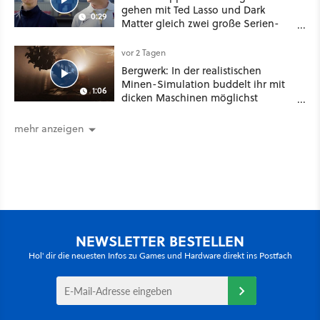
gehen mit Ted Lasso und Dark
0:29
Matter gleich zwei große Serien-
Highlights weiter
vor 2 Tagen
Bergwerk: In der realistischen
Minen-Simulation buddelt ihr mit
1:06
dicken Maschinen möglichst
vorsichtig Kohle aus
mehr anzeigen
NEWSLETTER BESTELLEN
Hol' dir die neuesten Infos zu Games und Hardware direkt ins Postfach