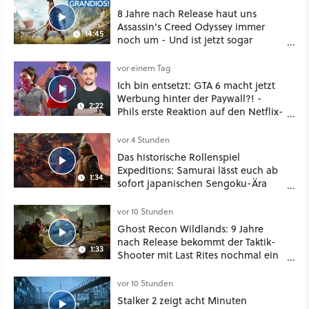
8 Jahre nach Release haut uns
Assassin's Creed Odyssey immer
14:45
noch um - Und ist jetzt sogar
besser!
vor einem Tag
Ich bin entsetzt: GTA 6 macht jetzt
Werbung hinter der Paywall?! -
2:22
Phils erste Reaktion auf den Netflix-
Deal
vor 4 Stunden
Das historische Rollenspiel
Expeditions: Samurai lässt euch ab
1:34
sofort japanischen Sengoku-Ära
aufmischen - wahlweise mit Gewalt
oder Diplomatie
vor 10 Stunden
Ghost Recon Wildlands: 9 Jahre
nach Release bekommt der Taktik-
1:33
Shooter mit Last Rites nochmal ein
dickes Update
vor 10 Stunden
Stalker 2 zeigt acht Minuten