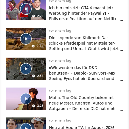
vor einem Tag
Ich bin entsetzt: GTA 6 macht jetzt
Werbung hinter der Paywall?! -
2:22
Phils erste Reaktion auf den Netflix-
Deal
vor einem Tag
Die Legende von Khiimori: Das
schicke Pferdespiel mit Mittelalter-
0:42
Setting und Unreal-Grafik wird jetzt
noch größer und gefährlicher
vor einem Tag
»Wir werden das für D&D
benutzen« - Diablo-Survivors-Mix
2:52
Seeing Eyes hat ein überraschend
nützliches Map-Tool
vor einem Tag
Mafia: The Old Country bekommt
neue Messer, Knarren, Autos und
3:23
Aufgaben - Der erste DLC hat mehr
dabei als nur Story
vor einem Tag
Neu auf Apple TV: Im August 2026