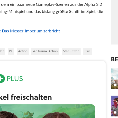
rdem ein paar neue Gameplay-Szenen aus der Alpha 3.2
ng-Minispiel und das bislang größte Schiff im Spiel, die
6: Das Messer-Imperium zerbricht
der
PC
Action
Weltraum-Action
Star Citizen
Plus
BE
ikel freischalten