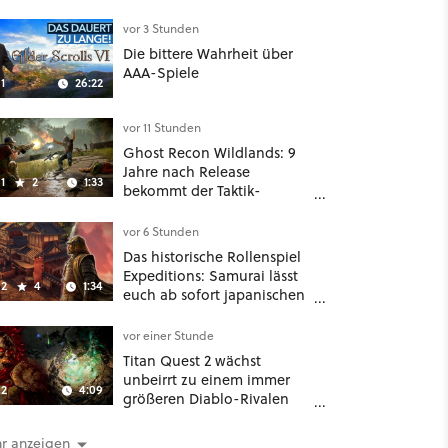
Reaktion auf den Netflix-
Deal
vor 3 Stunden
Die bittere Wahrheit über
AAA-Spiele
1
26:22
vor 11 Stunden
Ghost Recon Wildlands: 9
Jahre nach Release
1
2
1:33
bekommt der Taktik-
Shooter mit Last Rites
nochmal ein dickes Update
vor 6 Stunden
Das historische Rollenspiel
Expeditions: Samurai lässt
2
4
1:34
euch ab sofort japanischen
Sengoku-Ära aufmischen -
wahlweise mit Gewalt oder
vor einer Stunde
Diplomatie
Titan Quest 2 wächst
unbeirrt zu einem immer
2
4:09
größeren Diablo-Rivalen
heran - ab sofort gibt's
sogar eine richtige
r anzeigen