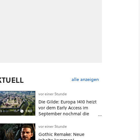
KTUELL
alle anzeigen
vor einer Stunde
Die Gilde: Europa 1410 heizt
vor dem Early Access im
1
1:40
September nochmal die
Mittelalter-Essen an
vor einer Stunde
Gothic Remake: Neue