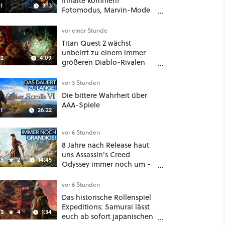
Inhalte kommen!
1
3:13
Fotomodus, Marvin-Mode
und mehr bestätigt
vor einer Stunde
Titan Quest 2 wächst
unbeirrt zu einem immer
2
4:09
größeren Diablo-Rivalen
heran - ab sofort gibt's
sogar eine richtige
vor 3 Stunden
Beschwörer-Klasse
Die bittere Wahrheit über
AAA-Spiele
1
26:22
vor 6 Stunden
8 Jahre nach Release haut
uns Assassin's Creed
5
2
14:45
Odyssey immer noch um -
Und ist jetzt sogar besser!
vor 6 Stunden
Das historische Rollenspiel
Expeditions: Samurai lässt
2
4
1:34
euch ab sofort japanischen