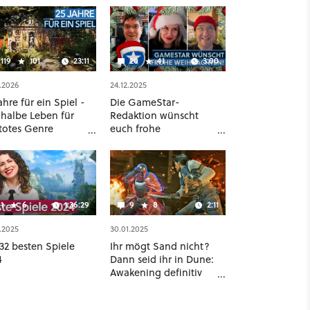
119
101
23:11
20
41
3:00
.2026
24.12.2025
ahre für ein Spiel -
Die GameStar-
 halbe Leben für
Redaktion wünscht
 totes Genre
euch frohe
fert [Best of
Weihnachten!
eStar]
1
6
1:36:29
9
8
2:11
.2025
30.01.2025
32 besten Spiele
Ihr mögt Sand nicht?
4
Dann seid ihr in Dune:
Awakening definitiv
falsch