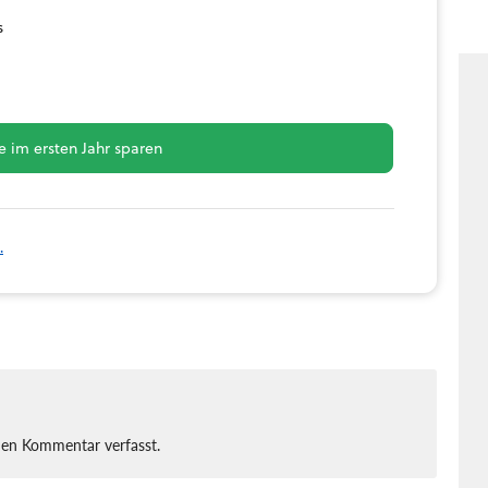
s
 im ersten Jahr sparen
.
nen Kommentar verfasst.