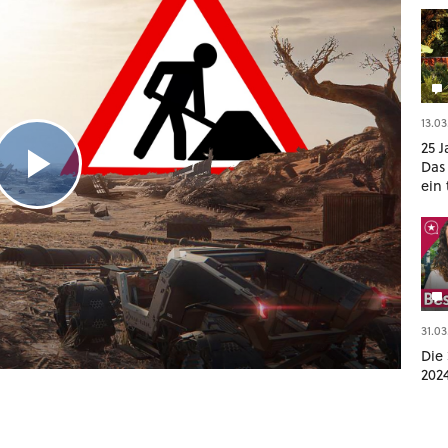
13.03
25 J
Das
ein
geop
Gam
31.03
Die 
202