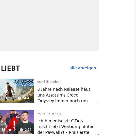
LIEBT
alle anzeigen
vor 6 Stunden
8 Jahre nach Release haut
uns Assassin's Creed
5
2
14:45
Odyssey immer noch um -
Und ist jetzt sogar besser!
vor einem Tag
Ich bin entsetzt: GTA 6
macht jetzt Werbung hinter
163
9
2:22
der Paywall?! - Phils erste