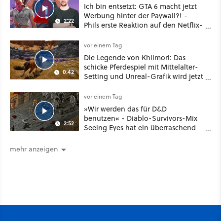
Ich bin entsetzt: GTA 6 macht jetzt
Werbung hinter der Paywall?! -
2:22
Phils erste Reaktion auf den Netflix-
Deal
vor einem Tag
Die Legende von Khiimori: Das
schicke Pferdespiel mit Mittelalter-
0:42
Setting und Unreal-Grafik wird jetzt
noch größer und gefährlicher
vor einem Tag
»Wir werden das für D&D
benutzen« - Diablo-Survivors-Mix
2:52
Seeing Eyes hat ein überraschend
nützliches Map-Tool
mehr anzeigen