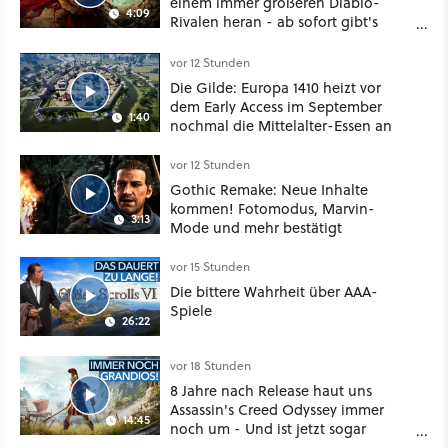
einem immer größeren Diablo-
4:09
Rivalen heran - ab sofort gibt's
sogar eine richtige Beschwörer-
Klasse
vor 12 Stunden
Die Gilde: Europa 1410 heizt vor
dem Early Access im September
1:40
nochmal die Mittelalter-Essen an
vor 12 Stunden
Gothic Remake: Neue Inhalte
kommen! Fotomodus, Marvin-
3:13
Mode und mehr bestätigt
vor 15 Stunden
Die bittere Wahrheit über AAA-
Spiele
26:22
vor 18 Stunden
8 Jahre nach Release haut uns
Assassin's Creed Odyssey immer
14:45
noch um - Und ist jetzt sogar
besser!