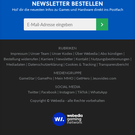
NEWSLETTER BESTELLEN
Hol' dir die neuesten Infos zu Games und Hardware direkt ins Postfach
RUBRIKEN
Impressum
|
Unser Team
|
Unser Kodex
|
Über Webedia
|
Abo kündigen
|
Bestellung widerrufen
|
Karriere
|
Newsletter
|
Kontakt
|
Nutzungsbestimmungen
|
Mediadaten
|
Datenschutzerklärung
|
Cookies & Tracking
|
Transparenzbericht
MEDIENGRUPPE
GameStar
|
GamePro
|
Mein MMO
|
GetHero
|
Jeuxvideo.com
SOCIAL MEDIA
Twitter
|
Facebook
|
Instagram
|
TikTok
|
WhatsApp
Copyright © Webedia - alle Rechte vorbehalten