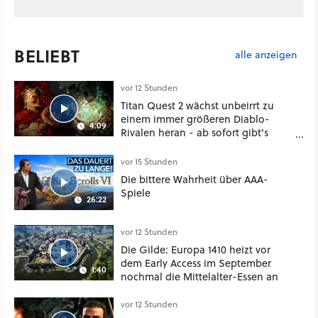
BELIEBT
alle anzeigen
vor 12 Stunden
Titan Quest 2 wächst unbeirrt zu
einem immer größeren Diablo-
4:09
Rivalen heran - ab sofort gibt's
sogar eine richtige Beschwörer-
Klasse
vor 15 Stunden
Die bittere Wahrheit über AAA-
Spiele
26:22
vor 12 Stunden
Die Gilde: Europa 1410 heizt vor
dem Early Access im September
1:40
nochmal die Mittelalter-Essen an
vor 12 Stunden