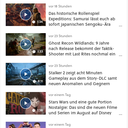
vor 18 Stunden
Das historische Rollenspiel
Expeditions: Samurai lässt euch ab
1:34
sofort japanischen Sengoku-Ära
aufmischen - wahlweise mit Gewalt
oder Diplomatie
vor 23 Stunden
Ghost Recon Wildlands: 9 Jahre
nach Release bekommt der Taktik-
1:33
Shooter mit Last Rites nochmal ein
dickes Update
vor 23 Stunden
Stalker 2 zeigt acht Minuten
Gameplay aus dem Story-DLC samt
8:11
neuen Anomalien und Gegnern
vor einem Tag
Stars Wars und eine gute Portion
Nostalgie: Das sind die neuen Filme
1:38
und Serien im August auf Disney
Plus
vor einem Tag