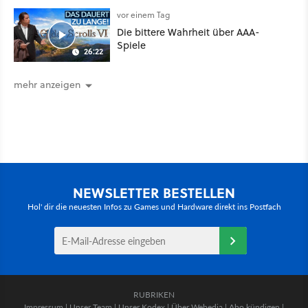
vor einem Tag
Die bittere Wahrheit über AAA-
Spiele
26:22
mehr anzeigen
NEWSLETTER BESTELLEN
Hol' dir die neuesten Infos zu Games und Hardware direkt ins Postfach
RUBRIKEN
Impressum
|
Unser Team
|
Unser Kodex
|
Über Webedia
|
Abo kündigen
|