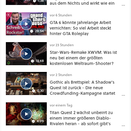
1:38
aus dem Nichts und wirkt wie ein
Mix aus Baldur's Gate 3, XCOM und
Mass Effect
vor 6 Stunden
GTA 6 könnte jahrelange Arbeit
vernichten: So viel Arbeit steckt
29:54
hinter GTA Roleplay
vor 23 Stunden
Star-Wars-Remake XWVM: Was ist
neu bei einem der größten
13:48
kostenlosen Weltraum-Shooter?
vor 2 Stunden
Gothic als Brettspiel: A Shadow's
Quest ist zurück - Die neue
0:30
Crowdfunding-Kampagne startet
im September
vor einem Tag
Titan Quest 2 wächst unbeirrt zu
einem immer größeren Diablo-
4:09
Rivalen heran - ab sofort gibt's
sogar eine richtige Beschwörer-