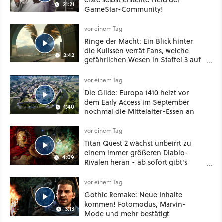
21:21
GameStar-Community!
vor einem Tag
Ringe der Macht: Ein Blick hinter
die Kulissen verrät Fans, welche
2:42
gefährlichen Wesen in Staffel 3 auf
sie warten
vor einem Tag
Die Gilde: Europa 1410 heizt vor
dem Early Access im September
1:40
nochmal die Mittelalter-Essen an
vor einem Tag
Titan Quest 2 wächst unbeirrt zu
einem immer größeren Diablo-
4:09
Rivalen heran - ab sofort gibt's
sogar eine richtige Beschwörer-
Klasse
vor einem Tag
Gothic Remake: Neue Inhalte
kommen! Fotomodus, Marvin-
3:13
Mode und mehr bestätigt