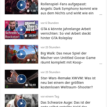
Rollenspiel-Fans aufgepasst:
Angelic Dark Symphony kommt wie
1:38
aus dem Nichts und wirkt wie ein
Mix aus Baldur's Gate 3, XCOM und
Mass Effect
vor 6 Stunden
GTA 6 könnte jahrelange Arbeit
vernichten: So viel Arbeit steckt
29:54
hinter GTA Roleplay
vor 23 Stunden
Big Walk: Das neue Spiel der
Macher von Untitled Goose Game
3:51
räumt komplett mit Koop-
Konventionen auf
vor 23 Stunden
Star-Wars-Remake XWVM: Was ist
neu bei einem der größten
13:48
kostenlosen Weltraum-Shooter?
vor einem Tag
Das Schwarze Auge: Das ist der
erste selbst erstellte Held der