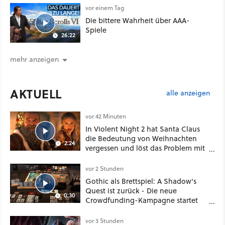
Klasse
vor einem Tag
Die bittere Wahrheit über AAA-
Spiele
26:22
mehr anzeigen
AKTUELL
alle anzeigen
vor 42 Minuten
In Violent Night 2 hat Santa Claus
die Bedeutung von Weihnachten
2:24
vergessen und löst das Problem mit
viel roher Gewalt
vor 2 Stunden
Gothic als Brettspiel: A Shadow's
Quest ist zurück - Die neue
0:30
Crowdfunding-Kampagne startet
im September
vor 3 Stunden