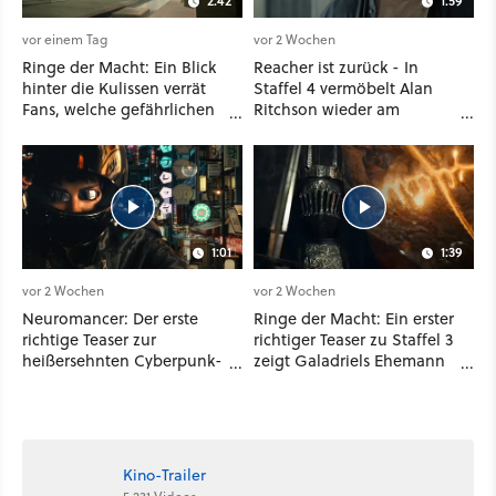
2:42
1:59
vor einem Tag
vor 2 Wochen
Ringe der Macht: Ein Blick
Reacher ist zurück - In
hinter die Kulissen verrät
Staffel 4 vermöbelt Alan
Fans, welche gefährlichen
Ritchson wieder am
Wesen in Staffel 3 auf sie
laufenden Band Verbrecher
warten
und legt sich sogar mit der
CIA an
1:01
1:39
vor 2 Wochen
vor 2 Wochen
Neuromancer: Der erste
Ringe der Macht: Ein erster
richtige Teaser zur
richtiger Teaser zu Staffel 3
heißersehnten Cyberpunk-
zeigt Galadriels Ehemann
Serie ist da - und wir
Celeborn und Saurons
wissen auch endlich, wann
furchterregendste
sie startet
Untertanen die Nazgûl
Kino-Trailer