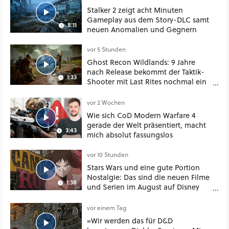
Stalker 2 zeigt acht Minuten
Gameplay aus dem Story-DLC samt
8:11
neuen Anomalien und Gegnern
vor 5 Stunden
Ghost Recon Wildlands: 9 Jahre
nach Release bekommt der Taktik-
1:33
Shooter mit Last Rites nochmal ein
dickes Update
vor 2 Wochen
Wie sich CoD Modern Warfare 4
gerade der Welt präsentiert, macht
3:43
mich absolut fassungslos
vor 10 Stunden
Stars Wars und eine gute Portion
Nostalgie: Das sind die neuen Filme
1:38
und Serien im August auf Disney
Plus
vor einem Tag
»Wir werden das für D&D