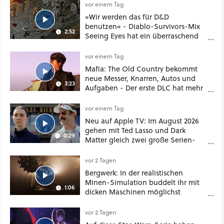
vor einem Tag
»Wir werden das für D&D
benutzen« - Diablo-Survivors-Mix
2:52
Seeing Eyes hat ein überraschend
nützliches Map-Tool
vor einem Tag
Mafia: The Old Country bekommt
neue Messer, Knarren, Autos und
3:23
Aufgaben - Der erste DLC hat mehr
dabei als nur Story
vor einem Tag
Neu auf Apple TV: Im August 2026
gehen mit Ted Lasso und Dark
0:29
Matter gleich zwei große Serien-
Highlights weiter
vor 2 Tagen
Bergwerk: In der realistischen
Minen-Simulation buddelt ihr mit
1:06
dicken Maschinen möglichst
vorsichtig Kohle aus
vor 2 Tagen