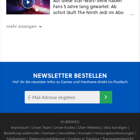
Auf diese Star-Wars-Serie haben
Fans 5 Jahre lang gewartet: Ab
1:29
sofort läuft The Ninth Jedi im Abo
bei Disney Plus
mehr anzeigen
NEWSLETTER BESTELLEN
Hol' dir die neuesten Infos zu Games und Hardware direkt ins Postfach
RUBRIKEN
Impressum
|
Unser Team
|
Unser Kodex
|
Über Webedia
|
Abo kündigen
|
Bestellung widerrufen
|
Karriere
|
Newsletter
|
Kontakt
|
Nutzungsbestimmungen
|
Mediadaten
|
Datenschutzerklärung
|
Cookies & Tracking
|
Transparenzbericht