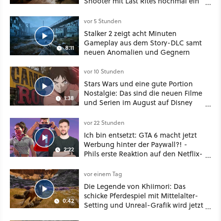
Shooter mit Last Rites nochmal ein
dickes Update
vor 5 Stunden
Stalker 2 zeigt acht Minuten
Gameplay aus dem Story-DLC samt
8:11
neuen Anomalien und Gegnern
vor 10 Stunden
Stars Wars und eine gute Portion
Nostalgie: Das sind die neuen Filme
1:38
und Serien im August auf Disney
Plus
vor 22 Stunden
Ich bin entsetzt: GTA 6 macht jetzt
Werbung hinter der Paywall?! -
2:22
Phils erste Reaktion auf den Netflix-
Deal
vor einem Tag
Die Legende von Khiimori: Das
schicke Pferdespiel mit Mittelalter-
0:42
Setting und Unreal-Grafik wird jetzt
noch größer und gefährlicher