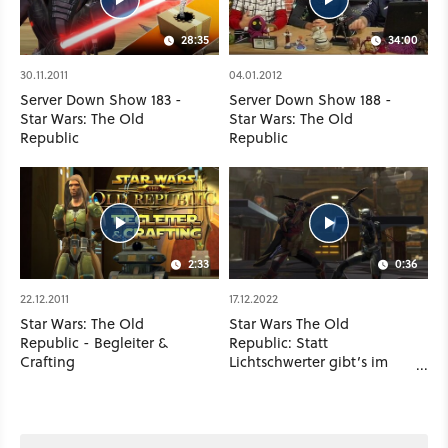
28:35
34:00
30.11.2011
04.01.2012
Server Down Show 183 -
Server Down Show 188 -
Star Wars: The Old
Star Wars: The Old
Republic
Republic
2:33
0:36
22.12.2011
17.12.2022
Star Wars: The Old
Star Wars The Old
Republic - Begleiter &
Republic: Statt
Crafting
Lichtschwerter gibt’s im
neuen Update
Klingenkämpfe