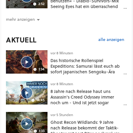
benutzen« - Diablo-Survivors-Mix
2:52
Seeing Eyes hat ein überraschend
nützliches Map-Tool
mehr anzeigen
AKTUELL
alle anzeigen
vor 8 Minuten
Das historische Rollenspiel
Expeditions: Samurai lässt euch ab
1:34
sofort japanischen Sengoku-Ära
aufmischen - wahlweise mit Gewalt
oder Diplomatie
vor 8 Minuten
8 Jahre nach Release haut uns
Assassin's Creed Odyssey immer
14:45
noch um - Und ist jetzt sogar
besser!
vor 5 Stunden
Ghost Recon Wildlands: 9 Jahre
nach Release bekommt der Taktik-
1:33