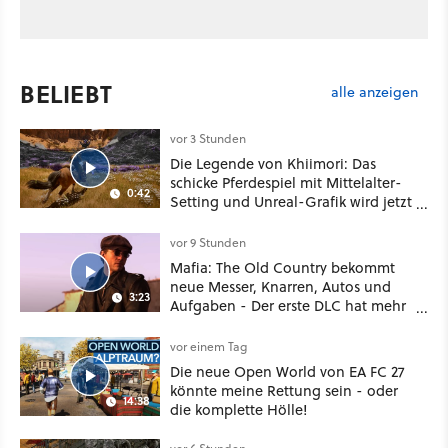
BELIEBT
alle anzeigen
vor 3 Stunden
Die Legende von Khiimori: Das
schicke Pferdespiel mit Mittelalter-
0:42
Setting und Unreal-Grafik wird jetzt
noch größer und gefährlicher
vor 9 Stunden
Mafia: The Old Country bekommt
neue Messer, Knarren, Autos und
3:23
Aufgaben - Der erste DLC hat mehr
dabei als nur Story
vor einem Tag
Die neue Open World von EA FC 27
könnte meine Rettung sein - oder
14:38
die komplette Hölle!