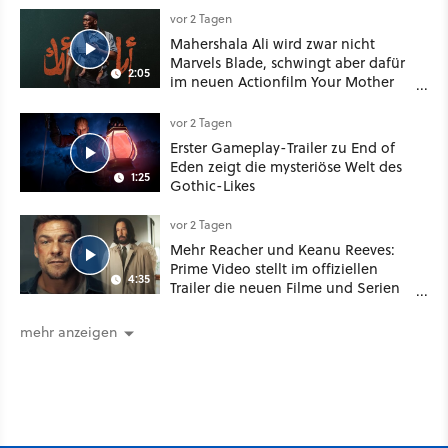
vor 2 Tagen
Mahershala Ali wird zwar nicht
Marvels Blade, schwingt aber dafür
2:05
im neuen Actionfilm Your Mother
Your Mother Your Mother das
Schwert
vor 2 Tagen
Erster Gameplay-Trailer zu End of
Eden zeigt die mysteriöse Welt des
1:25
Gothic-Likes
vor 2 Tagen
Mehr Reacher und Keanu Reeves:
Prime Video stellt im offiziellen
4:35
Trailer die neuen Filme und Serien
für August 2026 vor
mehr anzeigen