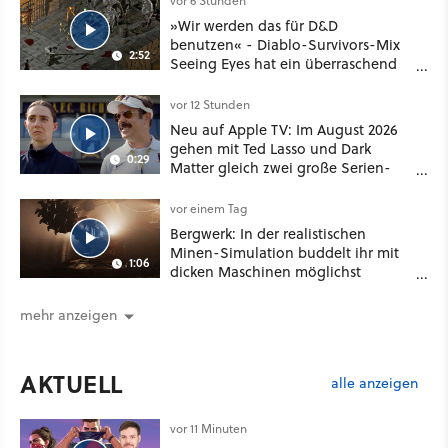
vor 6 Stunden
»Wir werden das für D&D
benutzen« - Diablo-Survivors-Mix
2:52
Seeing Eyes hat ein überraschend
nützliches Map-Tool
vor 12 Stunden
Neu auf Apple TV: Im August 2026
gehen mit Ted Lasso und Dark
0:29
Matter gleich zwei große Serien-
Highlights weiter
vor einem Tag
Bergwerk: In der realistischen
Minen-Simulation buddelt ihr mit
1:06
dicken Maschinen möglichst
vorsichtig Kohle aus
mehr anzeigen
AKTUELL
alle anzeigen
vor 11 Minuten