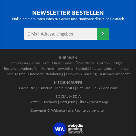
NEWSLETTER BESTELLEN
Hol' dir die neuesten Infos zu Games und Hardware direkt ins Postfach
RUBRIKEN
Impressum
|
Unser Team
|
Unser Kodex
|
Über Webedia
|
Abo kündigen
|
Bestellung widerrufen
|
Karriere
|
Newsletter
|
Kontakt
|
Nutzungsbestimmungen
|
Mediadaten
|
Datenschutzerklärung
|
Cookies & Tracking
|
Transparenzbericht
MEDIENGRUPPE
GameStar
|
GamePro
|
Mein MMO
|
GetHero
|
Jeuxvideo.com
SOCIAL MEDIA
Twitter
|
Facebook
|
Instagram
|
TikTok
|
WhatsApp
Copyright © Webedia - alle Rechte vorbehalten