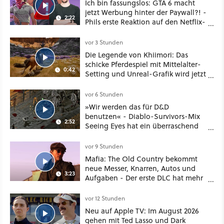
Ich bin fassungslos: GTA 6 macht
jetzt Werbung hinter der Paywall?! -
2:22
Phils erste Reaktion auf den Netflix-
Deal
vor 3 Stunden
Die Legende von Khiimori: Das
schicke Pferdespiel mit Mittelalter-
0:42
Setting und Unreal-Grafik wird jetzt
noch größer und gefährlicher
vor 6 Stunden
»Wir werden das für D&D
benutzen« - Diablo-Survivors-Mix
2:52
Seeing Eyes hat ein überraschend
nützliches Map-Tool
vor 9 Stunden
Mafia: The Old Country bekommt
neue Messer, Knarren, Autos und
3:23
Aufgaben - Der erste DLC hat mehr
dabei als nur Story
vor 12 Stunden
Neu auf Apple TV: Im August 2026
gehen mit Ted Lasso und Dark