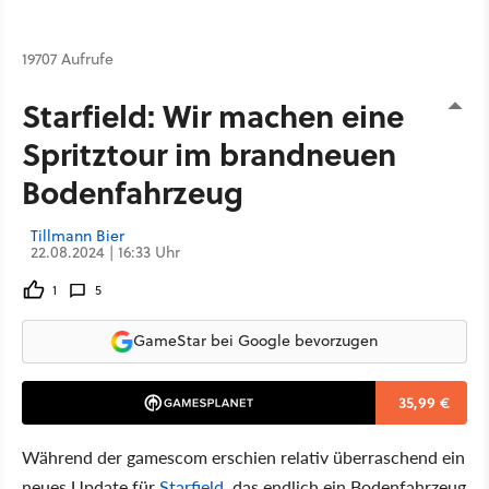
19707 Aufrufe
Starfield: Wir machen eine
Spritztour im brandneuen
Bodenfahrzeug
Tillmann Bier
22.08.2024 | 16:33 Uhr
1
5
GameStar bei Google bevorzugen
35,99 €
Während der gamescom erschien relativ überraschend ein
neues Update für
Starfield
, das endlich ein Bodenfahrzeug