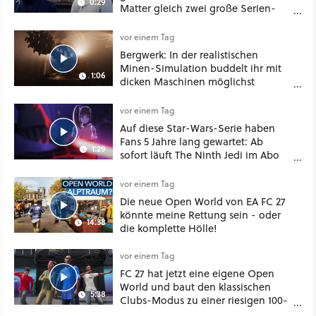
0:29
Matter gleich zwei große Serien-
Highlights weiter
vor einem Tag
Bergwerk: In der realistischen
Minen-Simulation buddelt ihr mit
1:06
dicken Maschinen möglichst
vorsichtig Kohle aus
vor einem Tag
Auf diese Star-Wars-Serie haben
Fans 5 Jahre lang gewartet: Ab
1:29
sofort läuft The Ninth Jedi im Abo
bei Disney Plus
vor einem Tag
Die neue Open World von EA FC 27
könnte meine Rettung sein - oder
14:38
die komplette Hölle!
vor einem Tag
FC 27 hat jetzt eine eigene Open
World und baut den klassischen
5:38
Clubs-Modus zu einer riesigen 100-
Spieler-Sandbox aus