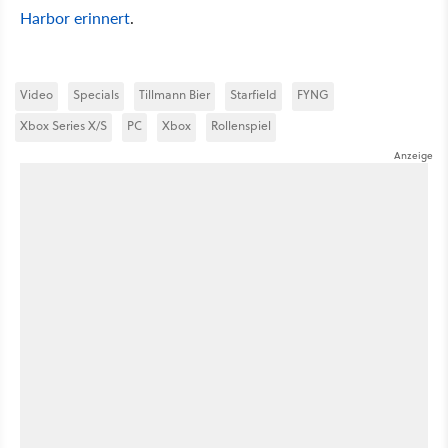
Harbor erinnert
.
Video
Specials
Tillmann Bier
Starfield
FYNG
Xbox Series X/S
PC
Xbox
Rollenspiel