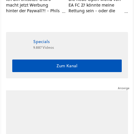
macht jetzt Werbung
EA FC 27 könnte meine
hinter der Paywall?! - Phils
Rettung sein - oder die
erste Reaktion auf den
komplette Hölle!
Netflix-Deal
Specials
9.887 Videos
Zum Kanal