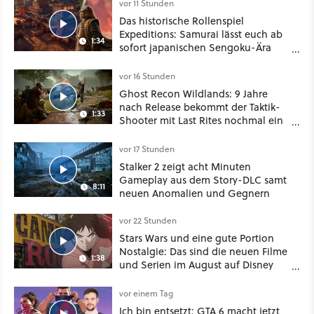
vor 11 Stunden
Das historische Rollenspiel
Expeditions: Samurai lässt euch ab
1:34
sofort japanischen Sengoku-Ära
aufmischen - wahlweise mit Gewalt
oder Diplomatie
vor 16 Stunden
Ghost Recon Wildlands: 9 Jahre
nach Release bekommt der Taktik-
1:33
Shooter mit Last Rites nochmal ein
dickes Update
vor 17 Stunden
Stalker 2 zeigt acht Minuten
Gameplay aus dem Story-DLC samt
8:11
neuen Anomalien und Gegnern
vor 22 Stunden
Stars Wars und eine gute Portion
Nostalgie: Das sind die neuen Filme
1:38
und Serien im August auf Disney
Plus
vor einem Tag
Ich bin entsetzt: GTA 6 macht jetzt