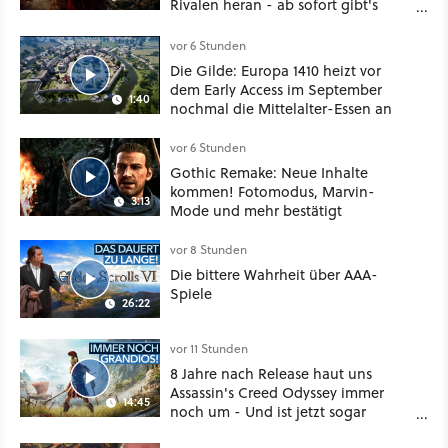
Rivalen heran - ab sofort gibt's
sogar eine richtige Beschwörer-
Klasse
vor 6 Stunden
Die Gilde: Europa 1410 heizt vor
dem Early Access im September
1:40
nochmal die Mittelalter-Essen an
vor 6 Stunden
Gothic Remake: Neue Inhalte
kommen! Fotomodus, Marvin-
3:13
Mode und mehr bestätigt
vor 8 Stunden
Die bittere Wahrheit über AAA-
Spiele
26:22
vor 11 Stunden
8 Jahre nach Release haut uns
Assassin's Creed Odyssey immer
14:45
noch um - Und ist jetzt sogar
besser!