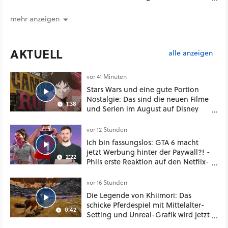
Plus
mehr anzeigen
AKTUELL
alle anzeigen
vor 41 Minuten
Stars Wars und eine gute Portion
Nostalgie: Das sind die neuen Filme
1:38
und Serien im August auf Disney
Plus
vor 12 Stunden
Ich bin fassungslos: GTA 6 macht
jetzt Werbung hinter der Paywall?! -
2:22
Phils erste Reaktion auf den Netflix-
Deal
vor 16 Stunden
Die Legende von Khiimori: Das
schicke Pferdespiel mit Mittelalter-
0:42
Setting und Unreal-Grafik wird jetzt
noch größer und gefährlicher