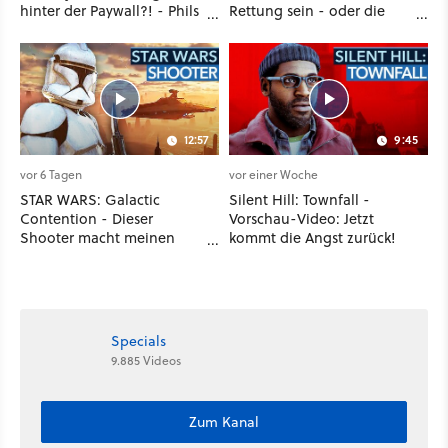
hinter der Paywall?! - Phils
Rettung sein - oder die
erste Reaktion auf den
komplette Hölle!
Netflix-Deal
12:57
9:45
vor 6 Tagen
vor einer Woche
STAR WARS: Galactic
Silent Hill: Townfall -
Contention - Dieser
Vorschau-Video: Jetzt
Shooter macht meinen
kommt die Angst zurück!
Clone-Wars-Traum wahr!
Specials
9.885 Videos
Zum Kanal