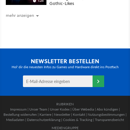
1:25
Gothic-Likes
mehr anzeigen
NEWSLETTER BESTELLEN
Hol' dir die neuesten Infos zu Games und Hardware direkt ins Postfach
RUBRIKEN
Impressum
|
Unser Team
|
Unser Kodex
|
Über Webedia
|
Abo kündigen
|
Bestellung widerrufen
|
Karriere
|
Newsletter
|
Kontakt
|
Nutzungsbestimmungen
|
Mediadaten
|
Datenschutzerklärung
|
Cookies & Tracking
|
Transparenzbericht
MEDIENGRUPPE