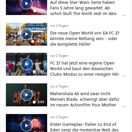
Auf diese Star-Wars-Serie haben
Fans 5 Jahre lang gewartet: Ab
1:29
sofort läuft The Ninth Jedi im Abo
bei Disney Plus
vor 2 Tagen
Die neue Open World von EA FC 27
könnte meine Rettung sein - oder
14:38
die komplette Hölle!
vor 2 Tagen
FC 27 hat jetzt eine eigene Open
World und baut den klassischen
5:38
Clubs-Modus zu einer riesigen 100-
Spieler-Sandbox aus
vor 2 Tagen
Mahershala Ali wird zwar nicht
Marvels Blade, schwingt aber dafür
2:05
im neuen Actionfilm Your Mother
Your Mother Your Mother das
Schwert
vor 2 Tagen
Erster Gameplay-Trailer zu End of
Eden zeigt die mysteriöse Welt des