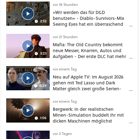
vor 18 Stunden
»Wir werden das für D&D
benutzen« - Diablo-Survivors-Mix
2:52
Seeing Eyes hat ein überraschend
nützliches Map-Tool
vor 21 Stunden
Mafia: The Old Country bekommt
neue Messer, Knarren, Autos und
3:23
Aufgaben - Der erste DLC hat mehr
dabei als nur Story
vor einem Tag
Neu auf Apple TV: Im August 2026
gehen mit Ted Lasso und Dark
0:29
Matter gleich zwei große Serien-
Highlights weiter
vor einem Tag
Bergwerk: In der realistischen
Minen-Simulation buddelt ihr mit
1:06
dicken Maschinen möglichst
vorsichtig Kohle aus
vor 2 Tagen