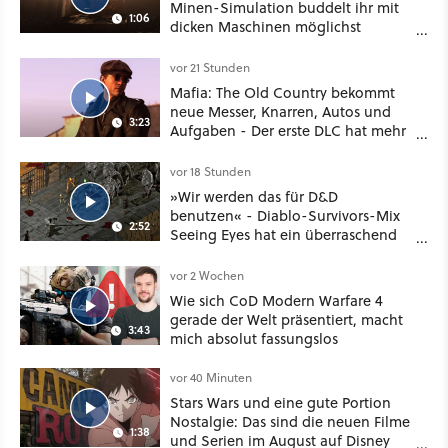
Minen-Simulation buddelt ihr mit
1:06
dicken Maschinen möglichst
vorsichtig Kohle aus
vor 21 Stunden
Mafia: The Old Country bekommt
neue Messer, Knarren, Autos und
3:23
Aufgaben - Der erste DLC hat mehr
dabei als nur Story
vor 18 Stunden
»Wir werden das für D&D
benutzen« - Diablo-Survivors-Mix
2:52
Seeing Eyes hat ein überraschend
nützliches Map-Tool
vor 2 Wochen
Wie sich CoD Modern Warfare 4
gerade der Welt präsentiert, macht
3:43
mich absolut fassungslos
vor 40 Minuten
Stars Wars und eine gute Portion
Nostalgie: Das sind die neuen Filme
1:38
und Serien im August auf Disney