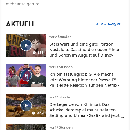
mehr anzeigen
AKTUELL
alle anzeigen
vor 2 Stunden
Stars Wars und eine gute Portion
Nostalgie: Das sind die neuen Filme
1:38
und Serien im August auf Disney
Plus
vor 13 Stunden
Ich bin fassungslos: GTA 6 macht
jetzt Werbung hinter der Paywall?! -
2:22
Phils erste Reaktion auf den Netflix-
Deal
vor 17 Stunden
Die Legende von Khiimori: Das
schicke Pferdespiel mit Mittelalter-
0:42
Setting und Unreal-Grafik wird jetzt
noch größer und gefährlicher
vor 19 Stunden