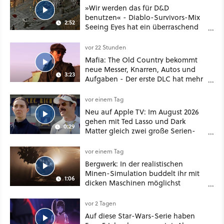
»Wir werden das für D&D
benutzen« - Diablo-Survivors-Mix
2:52
Seeing Eyes hat ein überraschend
nützliches Map-Tool
vor 22 Stunden
Mafia: The Old Country bekommt
neue Messer, Knarren, Autos und
3:23
Aufgaben - Der erste DLC hat mehr
dabei als nur Story
vor einem Tag
Neu auf Apple TV: Im August 2026
gehen mit Ted Lasso und Dark
0:29
Matter gleich zwei große Serien-
Highlights weiter
vor einem Tag
Bergwerk: In der realistischen
Minen-Simulation buddelt ihr mit
1:06
dicken Maschinen möglichst
vorsichtig Kohle aus
vor 2 Tagen
Auf diese Star-Wars-Serie haben