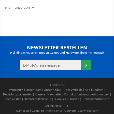
mehr anzeigen
NEWSLETTER BESTELLEN
Hol' dir die neuesten Infos zu Games und Hardware direkt ins Postfach
RUBRIKEN
Impressum
|
Unser Team
|
Unser Kodex
|
Über Webedia
|
Abo kündigen
|
Bestellung widerrufen
|
Karriere
|
Newsletter
|
Kontakt
|
Nutzungsbestimmungen
|
Mediadaten
|
Datenschutzerklärung
|
Cookies & Tracking
|
Transparenzbericht
MEDIENGRUPPE
GameStar
|
GamePro
|
Mein MMO
|
GetHero
|
Jeuxvideo.com