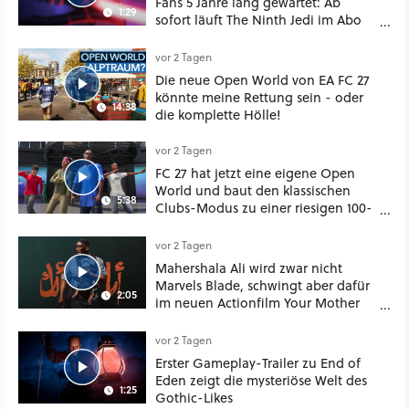
Fans 5 Jahre lang gewartet: Ab
1:29
sofort läuft The Ninth Jedi im Abo
bei Disney Plus
vor 2 Tagen
Die neue Open World von EA FC 27
könnte meine Rettung sein - oder
14:38
die komplette Hölle!
vor 2 Tagen
FC 27 hat jetzt eine eigene Open
World und baut den klassischen
5:38
Clubs-Modus zu einer riesigen 100-
Spieler-Sandbox aus
vor 2 Tagen
Mahershala Ali wird zwar nicht
Marvels Blade, schwingt aber dafür
2:05
im neuen Actionfilm Your Mother
Your Mother Your Mother das
Schwert
vor 2 Tagen
Erster Gameplay-Trailer zu End of
Eden zeigt die mysteriöse Welt des
1:25
Gothic-Likes