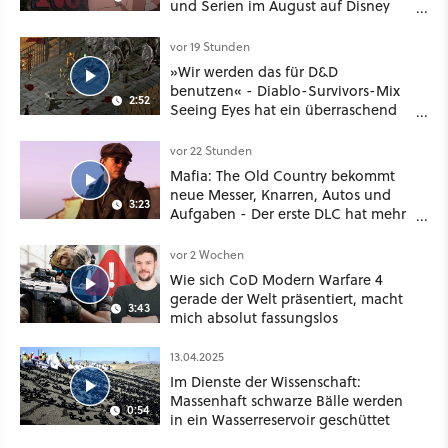
und Serien im August auf Disney
Plus
vor 19 Stunden
»Wir werden das für D&D
benutzen« - Diablo-Survivors-Mix
2:52
Seeing Eyes hat ein überraschend
nützliches Map-Tool
vor 22 Stunden
Mafia: The Old Country bekommt
neue Messer, Knarren, Autos und
3:23
Aufgaben - Der erste DLC hat mehr
dabei als nur Story
vor 2 Wochen
Wie sich CoD Modern Warfare 4
gerade der Welt präsentiert, macht
3:43
mich absolut fassungslos
13.04.2025
Im Dienste der Wissenschaft:
Massenhaft schwarze Bälle werden
0:54
in ein Wasserreservoir geschüttet