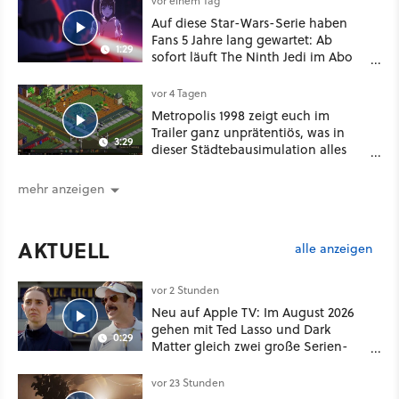
vor einem Tag
Auf diese Star-Wars-Serie haben
Fans 5 Jahre lang gewartet: Ab
1:29
sofort läuft The Ninth Jedi im Abo
bei Disney Plus
vor 4 Tagen
Metropolis 1998 zeigt euch im
Trailer ganz unprätentiös, was in
3:29
dieser Städtebausimulation alles
möglich ist
mehr anzeigen
AKTUELL
alle anzeigen
vor 2 Stunden
Neu auf Apple TV: Im August 2026
gehen mit Ted Lasso und Dark
0:29
Matter gleich zwei große Serien-
Highlights weiter
vor 23 Stunden