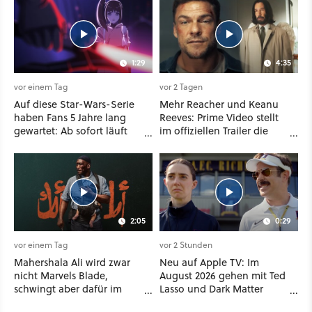
1:29
4:35
vor einem Tag
vor 2 Tagen
Auf diese Star-Wars-Serie
Mehr Reacher und Keanu
haben Fans 5 Jahre lang
Reeves: Prime Video stellt
gewartet: Ab sofort läuft
im offiziellen Trailer die
The Ninth Jedi im Abo bei
neuen Filme und Serien für
Disney Plus
August 2026 vor
2:05
0:29
vor einem Tag
vor 2 Stunden
Mahershala Ali wird zwar
Neu auf Apple TV: Im
nicht Marvels Blade,
August 2026 gehen mit Ted
schwingt aber dafür im
Lasso und Dark Matter
neuen Actionfilm Your
gleich zwei große Serien-