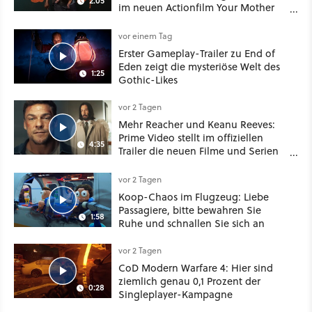
2:05
im neuen Actionfilm Your Mother
Your Mother Your Mother das
Schwert
vor einem Tag
Erster Gameplay-Trailer zu End of
Eden zeigt die mysteriöse Welt des
1:25
Gothic-Likes
vor 2 Tagen
Mehr Reacher und Keanu Reeves:
Prime Video stellt im offiziellen
4:35
Trailer die neuen Filme und Serien
für August 2026 vor
vor 2 Tagen
Koop-Chaos im Flugzeug: Liebe
Passagiere, bitte bewahren Sie
1:58
Ruhe und schnallen Sie sich an
vor 2 Tagen
CoD Modern Warfare 4: Hier sind
ziemlich genau 0,1 Prozent der
0:28
Singleplayer-Kampagne