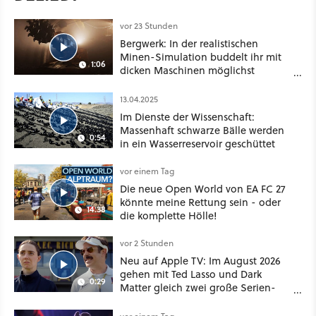
vor 23 Stunden
Bergwerk: In der realistischen
Minen-Simulation buddelt ihr mit
1:06
dicken Maschinen möglichst
vorsichtig Kohle aus
13.04.2025
Im Dienste der Wissenschaft:
Massenhaft schwarze Bälle werden
0:54
in ein Wasserreservoir geschüttet
vor einem Tag
Die neue Open World von EA FC 27
könnte meine Rettung sein - oder
14:38
die komplette Hölle!
vor 2 Stunden
Neu auf Apple TV: Im August 2026
gehen mit Ted Lasso und Dark
0:29
Matter gleich zwei große Serien-
Highlights weiter