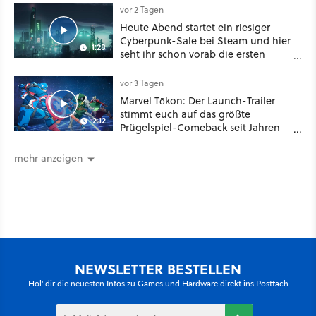
vor 2 Tagen
Heute Abend startet ein riesiger
Cyberpunk-Sale bei Steam und hier
1:28
seht ihr schon vorab die ersten
Angebote im Trailer
vor 3 Tagen
Marvel Tōkon: Der Launch-Trailer
stimmt euch auf das größte
2:12
Prügelspiel-Comeback seit Jahren
ein
mehr anzeigen
NEWSLETTER BESTELLEN
Hol' dir die neuesten Infos zu Games und Hardware direkt ins Postfach