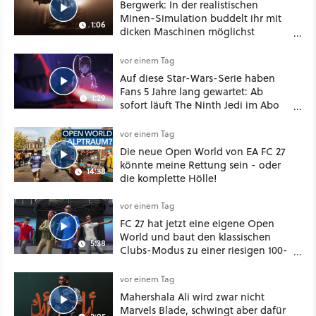
Bergwerk: In der realistischen
Minen-Simulation buddelt ihr mit
1:06
dicken Maschinen möglichst
vorsichtig Kohle aus
vor einem Tag
Auf diese Star-Wars-Serie haben
Fans 5 Jahre lang gewartet: Ab
1:29
sofort läuft The Ninth Jedi im Abo
bei Disney Plus
vor einem Tag
Die neue Open World von EA FC 27
könnte meine Rettung sein - oder
14:38
die komplette Hölle!
vor einem Tag
FC 27 hat jetzt eine eigene Open
World und baut den klassischen
5:38
Clubs-Modus zu einer riesigen 100-
Spieler-Sandbox aus
vor einem Tag
Mahershala Ali wird zwar nicht
Marvels Blade, schwingt aber dafür