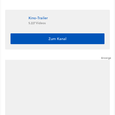
Mother Your Mother Your
Highlights weiter
Mother das Schwert
Kino-Trailer
5.227 Videos
Zum Kanal