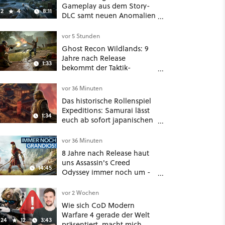
Gameplay aus dem Story-
2
4
8:11
DLC samt neuen Anomalien
und Gegnern
vor 5 Stunden
Ghost Recon Wildlands: 9
Jahre nach Release
1:33
bekommt der Taktik-
Shooter mit Last Rites
nochmal ein dickes Update
vor 36 Minuten
Das historische Rollenspiel
Expeditions: Samurai lässt
1:34
euch ab sofort japanischen
Sengoku-Ära aufmischen -
wahlweise mit Gewalt oder
vor 36 Minuten
Diplomatie
8 Jahre nach Release haut
uns Assassin's Creed
14:45
Odyssey immer noch um -
Und ist jetzt sogar besser!
vor 2 Wochen
Wie sich CoD Modern
Warfare 4 gerade der Welt
24
12
3:43
präsentiert, macht mich