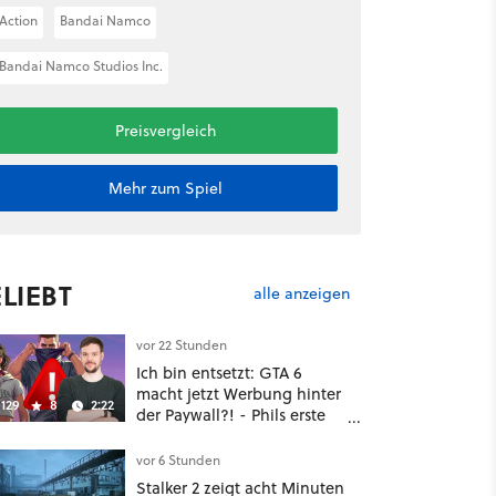
Action
Bandai Namco
Bandai Namco Studios Inc.
Preisvergleich
Mehr zum Spiel
LIEBT
alle anzeigen
vor 22 Stunden
Ich bin entsetzt: GTA 6
macht jetzt Werbung hinter
129
8
2:22
der Paywall?! - Phils erste
Reaktion auf den Netflix-
Deal
vor 6 Stunden
Stalker 2 zeigt acht Minuten