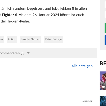
nämlich rundum begeistert und lobt Tekken 8 in allen
t Fighter 6
. Ab dem 26. Januar 2024 könnt ihr euch
 der Tekken-Reihe.
ox
Action
Bandai Namco
Peter Bathge
Kommentaren (3)
BE
alle anzeigen
ANZEIGE