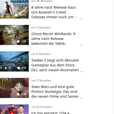
wahlweise mit Gewalt oder
vor 38 Minuten
Diplomatie
8 Jahre nach Release haut
uns Assassin's Creed
14:45
Odyssey immer noch um -
Und ist jetzt sogar besser!
vor 5 Stunden
Ghost Recon Wildlands: 9
Jahre nach Release
1:33
bekommt der Taktik-
Shooter mit Last Rites
nochmal ein dickes Update
vor 6 Stunden
Stalker 2 zeigt acht Minuten
Gameplay aus dem Story-
2
4
8:11
DLC samt neuen Anomalien
und Gegnern
vor 11 Stunden
Stars Wars und eine gute
Portion Nostalgie: Das sind
1:38
die neuen Filme und Serien
im August auf Disney Plus
vor 22 Stunden
Ich bin entsetzt: GTA 6