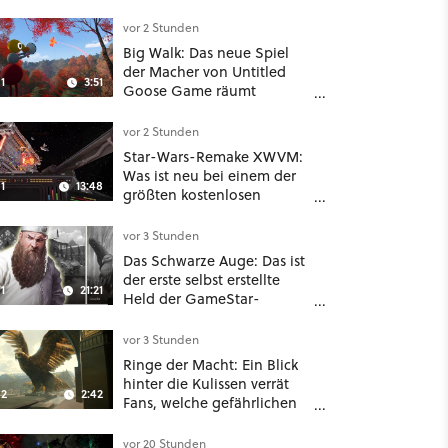
vor 2 Stunden
Big Walk: Das neue Spiel
der Macher von Untitled
1
3:51
Goose Game räumt
komplett mit Koop-
Konventionen auf
vor 2 Stunden
Star-Wars-Remake XWVM:
Was ist neu bei einem der
1
13:48
größten kostenlosen
Weltraum-Shooter?
vor 3 Stunden
Das Schwarze Auge: Das ist
der erste selbst erstellte
1
21:21
Held der GameStar-
Community!
vor 3 Stunden
Ringe der Macht: Ein Blick
hinter die Kulissen verrät
2
2:42
Fans, welche gefährlichen
Wesen in Staffel 3 auf sie
warten
vor 20 Stunden