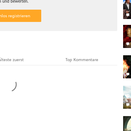
 und bewerten.
nlos registrieren
Älteste
zuerst
Top
Kommentare