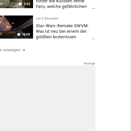
hinter die Kulissen verrät
2
2:42
Fans, welche gefährlichen
Wesen in Staffel 3 auf sie
warten
vor 2 Stunden
Star-Wars-Remake XWVM:
Was ist neu bei einem der
1
13:48
größten kostenlosen
Weltraum-Shooter?
r anzeigen