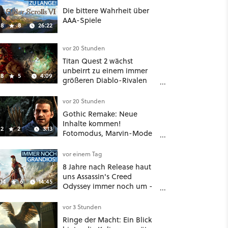
Die bittere Wahrheit über
AAA-Spiele
8
8
26:22
vor 20 Stunden
Titan Quest 2 wächst
unbeirrt zu einem immer
8
5
4:09
größeren Diablo-Rivalen
heran - ab sofort gibt's
sogar eine richtige
vor 20 Stunden
Beschwörer-Klasse
Gothic Remake: Neue
Inhalte kommen!
2
2
3:13
Fotomodus, Marvin-Mode
und mehr bestätigt
vor einem Tag
8 Jahre nach Release haut
uns Assassin's Creed
14
6
14:45
Odyssey immer noch um -
Und ist jetzt sogar besser!
vor 3 Stunden
Ringe der Macht: Ein Blick