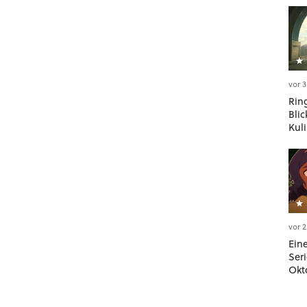
vor 
Rin
Blic
Kuli
wel
Wese
sie 
vor 
Ein
Ser
Okto
erst
Hav