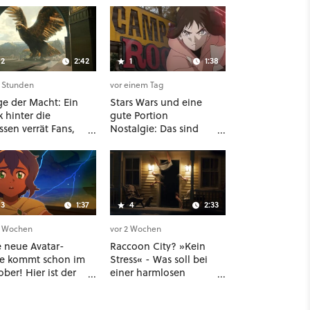
2
2:42
1
1:38
3 Stunden
vor einem Tag
ge der Macht: Ein
Stars Wars und eine
k hinter die
gute Portion
ssen verrät Fans,
Nostalgie: Das sind
che gefährlichen
die neuen Filme und
n in Staffel 3 auf
Serien im August auf
warten
Disney Plus
3
1:37
4
2:33
2 Wochen
vor 2 Wochen
e neue Avatar-
Raccoon City? »Kein
ie kommt schon im
Stress« - Was soll bei
ber! Hier ist der
einer harmlosen
e Teaser zu Seven
Lieferung im neuen
ens auf
Resident-Evil-Kinofilm