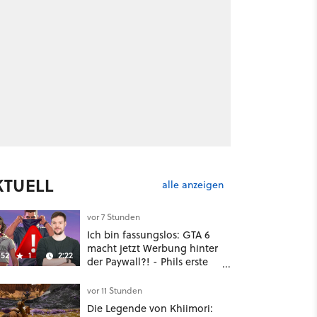
KTUELL
alle anzeigen
vor 7 Stunden
Ich bin fassungslos: GTA 6
macht jetzt Werbung hinter
52
1
2:22
der Paywall?! - Phils erste
Reaktion auf den Netflix-
Deal
vor 11 Stunden
Die Legende von Khiimori: