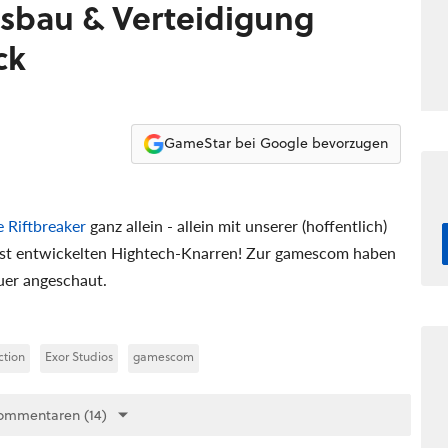
sisbau & Verteidigung
ck
GameStar bei Google bevorzugen
 Riftbreaker
ganz allein - allein mit unserer (hoffentlich)
bst entwickelten Hightech-Knarren! Zur gamescom haben
uer angeschaut.
ction
Exor Studios
gamescom
ommentaren (14)