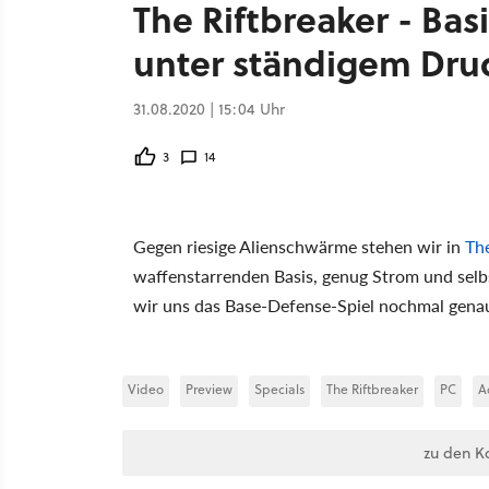
The Riftbreaker - Ba
unter ständigem Dru
31.08.2020 | 15:04 Uhr
3
14
Gegen riesige Alienschwärme stehen wir in
The
waffenstarrenden Basis, genug Strom und sel
wir uns das Base-Defense-Spiel nochmal gena
Video
Preview
Specials
The Riftbreaker
PC
A
zu den K