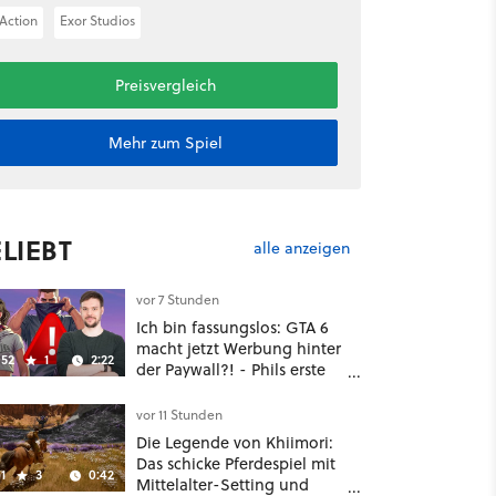
Action
Exor Studios
Preisvergleich
Mehr zum Spiel
LIEBT
alle anzeigen
vor 7 Stunden
Ich bin fassungslos: GTA 6
macht jetzt Werbung hinter
52
1
2:22
der Paywall?! - Phils erste
Reaktion auf den Netflix-
Deal
vor 11 Stunden
Die Legende von Khiimori:
Das schicke Pferdespiel mit
1
3
0:42
Mittelalter-Setting und