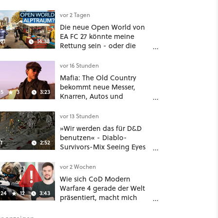
Unreal-Grafik wird jetzt
noch größer und
vor 2 Tagen
gefährlicher
Die neue Open World von
EA FC 27 könnte meine
21
14:38
Rettung sein - oder die
komplette Hölle!
vor 16 Stunden
Mafia: The Old Country
bekommt neue Messer,
5
3
3:23
Knarren, Autos und
Aufgaben - Der erste DLC
hat mehr dabei als nur
vor 13 Stunden
Story
»Wir werden das für D&D
benutzen« - Diablo-
1
2:52
Survivors-Mix Seeing Eyes
hat ein überraschend
nützliches Map-Tool
vor 2 Wochen
Wie sich CoD Modern
Warfare 4 gerade der Welt
24
12
3:43
präsentiert, macht mich
absolut fassungslos