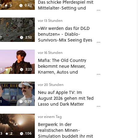
Das schicke Pferdespiel mit
1
3
0:42
Mittelalter-Setting und
Unreal-Grafik wird jetzt
noch größer und
vor 13 Stunden
gefährlicher
»Wir werden das für D&D
benutzen« - Diablo-
1
2:52
Survivors-Mix Seeing Eyes
hat ein überraschend
nützliches Map-Tool
vor 16 Stunden
Mafia: The Old Country
bekommt neue Messer,
5
3
3:23
Knarren, Autos und
Aufgaben - Der erste DLC
hat mehr dabei als nur
vor 20 Stunden
Story
Neu auf Apple TV: Im
August 2026 gehen mit Ted
1
0:29
Lasso und Dark Matter
gleich zwei große Serien-
Highlights weiter
vor einem Tag
Bergwerk: In der
realistischen Minen-
3
2
1:06
Simulation buddelt ihr mit