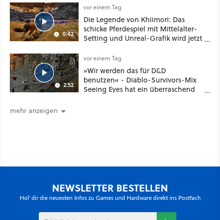
vor einem Tag
Die Legende von Khiimori: Das
schicke Pferdespiel mit Mittelalter-
0:42
Setting und Unreal-Grafik wird jetzt
noch größer und gefährlicher
vor einem Tag
»Wir werden das für D&D
benutzen« - Diablo-Survivors-Mix
2:52
Seeing Eyes hat ein überraschend
nützliches Map-Tool
mehr anzeigen
NEWSLETTER BESTELLEN
Hol' dir die neuesten Infos zu Games und Hardware direkt ins Postfach