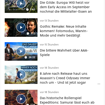
Die Gilde: Europa 1410 heizt vor
dem Early Access im September
1:40
nochmal die Mittelalter-Essen an
vor 13 Stunden
Gothic Remake: Neue Inhalte
kommen! Fotomodus, Marvin-
3:13
Mode und mehr bestätigt
vor 15 Stunden
Die bittere Wahrheit über AAA-
Spiele
26:22
vor 18 Stunden
8 Jahre nach Release haut uns
Assassin's Creed Odyssey immer
14:45
noch um - Und ist jetzt sogar
besser!
vor 18 Stunden
Das historische Rollenspiel
Expeditions: Samurai lässt euch ab
1:34