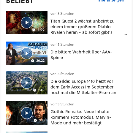
BELIEBT
vor 13 Stunden
Titan Quest 2 wächst unbeirrt zu
einem immer größeren Diablo-
4:09
Rivalen heran - ab sofort gibt's
sogar eine richtige Beschwörer-
Klasse
vor 15 Stunden
Die bittere Wahrheit über AAA-
Spiele
26:22
vor 13 Stunden
Die Gilde: Europa 1410 heizt vor
dem Early Access im September
1:40
nochmal die Mittelalter-Essen an
vor 13 Stunden
Gothic Remake: Neue Inhalte
kommen! Fotomodus, Marvin-
3:13
Mode und mehr bestätigt