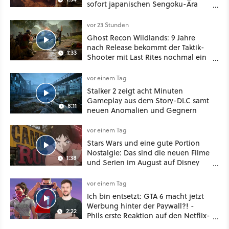
sofort japanischen Sengoku-Ära
aufmischen - wahlweise mit Gewalt
oder Diplomatie
vor 23 Stunden
Ghost Recon Wildlands: 9 Jahre
nach Release bekommt der Taktik-
1:33
Shooter mit Last Rites nochmal ein
dickes Update
vor einem Tag
Stalker 2 zeigt acht Minuten
Gameplay aus dem Story-DLC samt
8:11
neuen Anomalien und Gegnern
vor einem Tag
Stars Wars und eine gute Portion
Nostalgie: Das sind die neuen Filme
1:38
und Serien im August auf Disney
Plus
vor einem Tag
Ich bin entsetzt: GTA 6 macht jetzt
Werbung hinter der Paywall?! -
2:22
Phils erste Reaktion auf den Netflix-
Deal