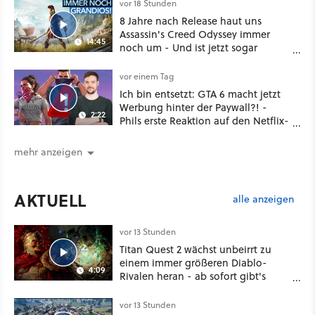
vor 18 Stunden
8 Jahre nach Release haut uns
Assassin's Creed Odyssey immer
14:45
noch um - Und ist jetzt sogar
besser!
vor einem Tag
Ich bin entsetzt: GTA 6 macht jetzt
Werbung hinter der Paywall?! -
2:22
Phils erste Reaktion auf den Netflix-
Deal
mehr anzeigen
AKTUELL
alle anzeigen
vor 13 Stunden
Titan Quest 2 wächst unbeirrt zu
einem immer größeren Diablo-
4:09
Rivalen heran - ab sofort gibt's
sogar eine richtige Beschwörer-
Klasse
vor 13 Stunden