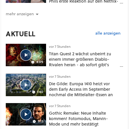
Phils erste Reaktion auf den Netflix-
Deal
mehr anzeigen
AKTUELL
alle anzeigen
vor 7 Stunden
Titan Quest 2 wächst unbeirrt zu
einem immer größeren Diablo-
4:09
Rivalen heran - ab sofort gibt's
sogar eine richtige Beschwörer-
Klasse
vor 7 Stunden
Die Gilde: Europa 1410 heizt vor
dem Early Access im September
1:40
nochmal die Mittelalter-Essen an
vor 7 Stunden
Gothic Remake: Neue Inhalte
kommen! Fotomodus, Marvin-
3:13
Mode und mehr bestätigt