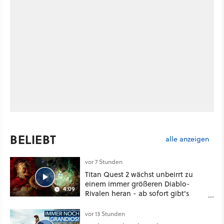
BELIEBT
alle anzeigen
vor 7 Stunden
Titan Quest 2 wächst unbeirrt zu
einem immer größeren Diablo-
4:09
Rivalen heran - ab sofort gibt's
sogar eine richtige Beschwörer-
Klasse
vor 13 Stunden