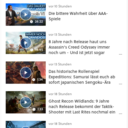
vor 10 Stunden
Die bittere Wahrheit über AAA-
Spiele
26:22
vor 13 Stunden
8 Jahre nach Release haut uns
Assassin's Creed Odyssey immer
14:45
noch um - Und ist jetzt sogar
besser!
vor 13 Stunden
Das historische Rollenspiel
Expeditions: Samurai lässt euch ab
1:34
sofort japanischen Sengoku-Ära
aufmischen - wahlweise mit Gewalt
oder Diplomatie
vor 18 Stunden
Ghost Recon Wildlands: 9 Jahre
nach Release bekommt der Taktik-
1:33
Shooter mit Last Rites nochmal ein
dickes Update
vor 18 Stunden