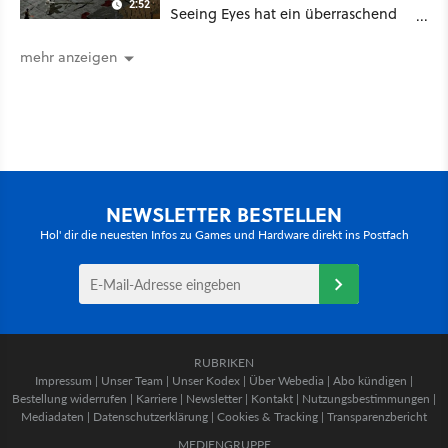
2:52
Seeing Eyes hat ein überraschend
nützliches Map-Tool
mehr anzeigen
NEWSLETTER BESTELLEN
Hol' dir die neuesten Infos zu Games und Hardware direkt ins Postfach
RUBRIKEN
Impressum
|
Unser Team
|
Unser Kodex
|
Über Webedia
|
Abo kündigen
|
Bestellung widerrufen
|
Karriere
|
Newsletter
|
Kontakt
|
Nutzungsbestimmungen
|
Mediadaten
|
Datenschutzerklärung
|
Cookies & Tracking
|
Transparenzbericht
MEDIENGRUPPE