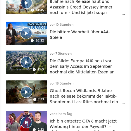
8 Jahre nach Release haut uns
Assassin's Creed Odyssey immer
14:45
noch um - Und ist jetzt sogar
besser!
vor 10 Stunden
Die bittere Wahrheit über AAA-
Spiele
26:22
vor 7 Stunden
Die Gilde: Europa 1410 heizt vor
dem Early Access im September
1:40
nochmal die Mittelalter-Essen an
vor 18 Stunden
Ghost Recon Wildlands: 9 Jahre
nach Release bekommt der Taktik-
1:33
Shooter mit Last Rites nochmal ein
dickes Update
vor einem Tag
Ich bin entsetzt: GTA 6 macht jetzt
Werbung hinter der Paywall?! -
2:22