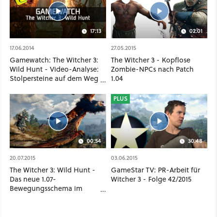
17:13
02:01
17.06.2014
27.05.2015
Gamewatch: The Witcher 3:
The Witcher 3 - Kopflose
Wild Hunt - Video-Analyse:
Zombie-NPCs nach Patch
Stolpersteine auf dem Weg
1.04
zum RPG-Hit
PLUS
00:54
30:48
20.07.2015
03.06.2015
The Witcher 3: Wild Hunt -
GameStar TV: PR-Arbeit für
Das neue 1.07-
Witcher 3 - Folge 42/2015
Bewegungsschema im
Vergleich