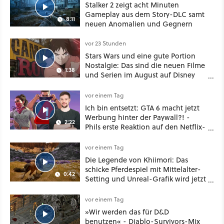
Stalker 2 zeigt acht Minuten
Gameplay aus dem Story-DLC samt
8:11
neuen Anomalien und Gegnern
vor 23 Stunden
Stars Wars und eine gute Portion
Nostalgie: Das sind die neuen Filme
1:38
und Serien im August auf Disney
Plus
vor einem Tag
Ich bin entsetzt: GTA 6 macht jetzt
Werbung hinter der Paywall?! -
2:22
Phils erste Reaktion auf den Netflix-
Deal
vor einem Tag
Die Legende von Khiimori: Das
schicke Pferdespiel mit Mittelalter-
0:42
Setting und Unreal-Grafik wird jetzt
noch größer und gefährlicher
vor einem Tag
»Wir werden das für D&D
benutzen« - Diablo-Survivors-Mix