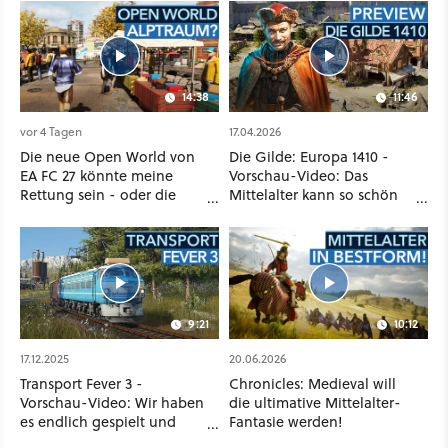
14:38
11:46
vor 4 Tagen
17.04.2026
Die neue Open World von
Die Gilde: Europa 1410 -
EA FC 27 könnte meine
Vorschau-Video: Das
Rettung sein - oder die
Mittelalter kann so schön
komplette Hölle!
sein!
9:21
10:12
17.12.2025
20.06.2026
Transport Fever 3 -
Chronicles: Medieval will
Vorschau-Video: Wir haben
die ultimative Mittelalter-
es endlich gespielt und
Fantasie werden!
erklären die Neuerungen