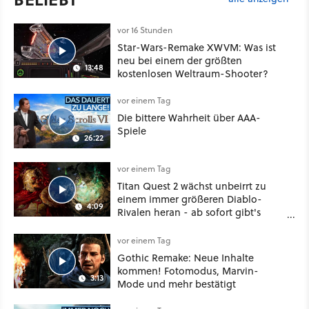
vor 16 Stunden
Star-Wars-Remake XWVM: Was ist
neu bei einem der größten
13:48
kostenlosen Weltraum-Shooter?
vor einem Tag
Die bittere Wahrheit über AAA-
Spiele
26:22
vor einem Tag
Titan Quest 2 wächst unbeirrt zu
einem immer größeren Diablo-
4:09
Rivalen heran - ab sofort gibt's
sogar eine richtige Beschwörer-
Klasse
vor einem Tag
Gothic Remake: Neue Inhalte
kommen! Fotomodus, Marvin-
3:13
Mode und mehr bestätigt