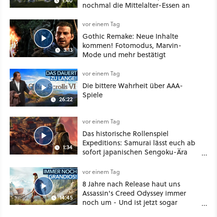
1:40
nochmal die Mittelalter-Essen an
vor einem Tag
Gothic Remake: Neue Inhalte
kommen! Fotomodus, Marvin-
3:13
Mode und mehr bestätigt
vor einem Tag
Die bittere Wahrheit über AAA-
Spiele
26:22
vor einem Tag
Das historische Rollenspiel
Expeditions: Samurai lässt euch ab
1:34
sofort japanischen Sengoku-Ära
aufmischen - wahlweise mit Gewalt
oder Diplomatie
vor einem Tag
8 Jahre nach Release haut uns
Assassin's Creed Odyssey immer
14:45
noch um - Und ist jetzt sogar
besser!