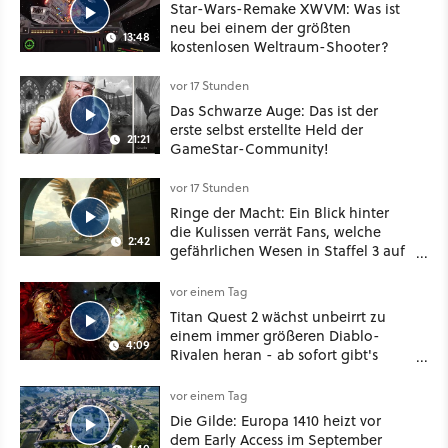
Star-Wars-Remake XWVM: Was ist
neu bei einem der größten
13:48
kostenlosen Weltraum-Shooter?
vor 17 Stunden
Das Schwarze Auge: Das ist der
erste selbst erstellte Held der
21:21
GameStar-Community!
vor 17 Stunden
Ringe der Macht: Ein Blick hinter
die Kulissen verrät Fans, welche
2:42
gefährlichen Wesen in Staffel 3 auf
sie warten
vor einem Tag
Titan Quest 2 wächst unbeirrt zu
einem immer größeren Diablo-
4:09
Rivalen heran - ab sofort gibt's
sogar eine richtige Beschwörer-
Klasse
vor einem Tag
Die Gilde: Europa 1410 heizt vor
dem Early Access im September