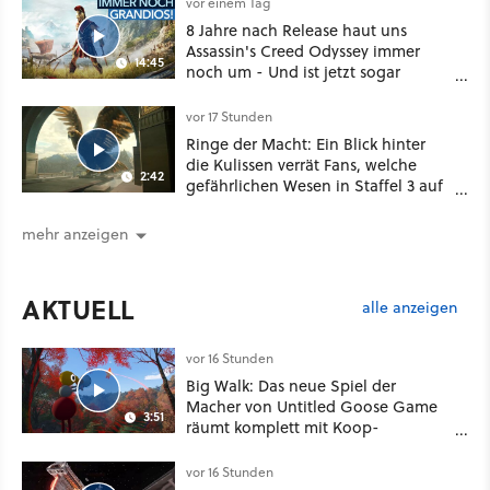
vor einem Tag
8 Jahre nach Release haut uns
Assassin's Creed Odyssey immer
14:45
noch um - Und ist jetzt sogar
besser!
vor 17 Stunden
Ringe der Macht: Ein Blick hinter
die Kulissen verrät Fans, welche
2:42
gefährlichen Wesen in Staffel 3 auf
sie warten
mehr anzeigen
AKTUELL
alle anzeigen
vor 16 Stunden
Big Walk: Das neue Spiel der
Macher von Untitled Goose Game
3:51
räumt komplett mit Koop-
Konventionen auf
vor 16 Stunden