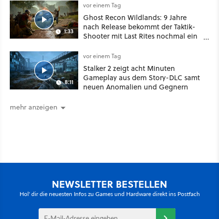
vor einem Tag
Ghost Recon Wildlands: 9 Jahre
nach Release bekommt der Taktik-
1:33
Shooter mit Last Rites nochmal ein
dickes Update
vor einem Tag
Stalker 2 zeigt acht Minuten
Gameplay aus dem Story-DLC samt
8:11
neuen Anomalien und Gegnern
mehr anzeigen
NEWSLETTER BESTELLEN
Hol' dir die neuesten Infos zu Games und Hardware direkt ins Postfach