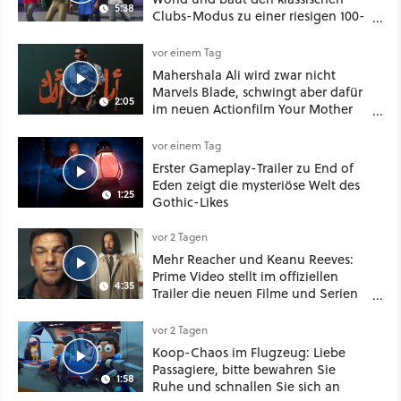
5:38
Clubs-Modus zu einer riesigen 100-
Spieler-Sandbox aus
vor einem Tag
Mahershala Ali wird zwar nicht
Marvels Blade, schwingt aber dafür
2:05
im neuen Actionfilm Your Mother
Your Mother Your Mother das
Schwert
vor einem Tag
Erster Gameplay-Trailer zu End of
Eden zeigt die mysteriöse Welt des
1:25
Gothic-Likes
vor 2 Tagen
Mehr Reacher und Keanu Reeves:
Prime Video stellt im offiziellen
4:35
Trailer die neuen Filme und Serien
für August 2026 vor
vor 2 Tagen
Koop-Chaos im Flugzeug: Liebe
Passagiere, bitte bewahren Sie
1:58
Ruhe und schnallen Sie sich an