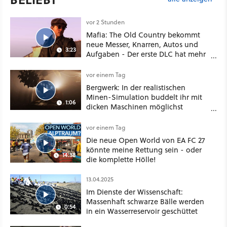
vor 2 Stunden
Mafia: The Old Country bekommt
neue Messer, Knarren, Autos und
3:23
Aufgaben - Der erste DLC hat mehr
dabei als nur Story
vor einem Tag
Bergwerk: In der realistischen
Minen-Simulation buddelt ihr mit
1:06
dicken Maschinen möglichst
vorsichtig Kohle aus
vor einem Tag
Die neue Open World von EA FC 27
könnte meine Rettung sein - oder
14:38
die komplette Hölle!
13.04.2025
Im Dienste der Wissenschaft:
Massenhaft schwarze Bälle werden
0:54
in ein Wasserreservoir geschüttet