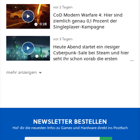
vor 2 Tagen
CoD Modern Warfare 4: Hier sind
ziemlich genau 0,1 Prozent der
0:28
Singleplayer-Kampagne
vor 3 Tagen
Heute Abend startet ein riesiger
Cyberpunk-Sale bei Steam und hier
1:28
seht ihr schon vorab die ersten
Angebote im Trailer
mehr anzeigen
NEWSLETTER BESTELLEN
Hol' dir die neuesten Infos zu Games und Hardware direkt ins Postfach