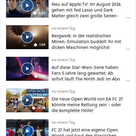
Neu auf Apple TV: Im August 2026
gehen mit Ted Lasso und Dark
0:29
Matter gleich zwei große Serien-
Highlights weiter
vor einem Tag
Bergwerk: In der realistischen
Minen-Simulation buddelt ihr mit
1:06
dicken Maschinen möglichst
vorsichtig Kohle aus
vor einem Tag
Auf diese Star-Wars-Serie haben
Fans 5 Jahre lang gewartet: Ab
1:29
sofort läuft The Ninth Jedi im Abo
bei Disney Plus
vor einem Tag
Die neue Open World von EA FC 27
könnte meine Rettung sein - oder
14:38
die komplette Hölle!
vor einem Tag
FC 27 hat jetzt eine eigene Open
World und baut den klassischen