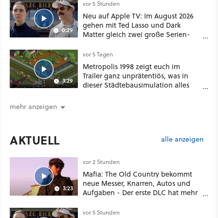
vor 5 Stunden
Neu auf Apple TV: Im August 2026
gehen mit Ted Lasso und Dark
0:29
Matter gleich zwei große Serien-
Highlights weiter
vor 5 Tagen
Metropolis 1998 zeigt euch im
Trailer ganz unprätentiös, was in
3:29
dieser Städtebausimulation alles
möglich ist
mehr anzeigen
AKTUELL
alle anzeigen
vor 2 Stunden
Mafia: The Old Country bekommt
neue Messer, Knarren, Autos und
3:23
Aufgaben - Der erste DLC hat mehr
dabei als nur Story
vor 5 Stunden