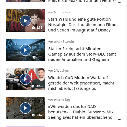
Phils erste Reaktion auf den Netflix-
Deal
vor 6 Stunden
Stars Wars und eine gute Portion
Nostalgie: Das sind die neuen Filme
1:38
und Serien im August auf Disney
Plus
vor einer Stunde
Stalker 2 zeigt acht Minuten
Gameplay aus dem Story-DLC samt
8:11
neuen Anomalien und Gegnern
vor 2 Wochen
Wie sich CoD Modern Warfare 4
gerade der Welt präsentiert, macht
3:43
mich absolut fassungslos
vor einem Tag
»Wir werden das für D&D
benutzen« - Diablo-Survivors-Mix
2:52
Seeing Eyes hat ein überraschend
nützliches Map-Tool