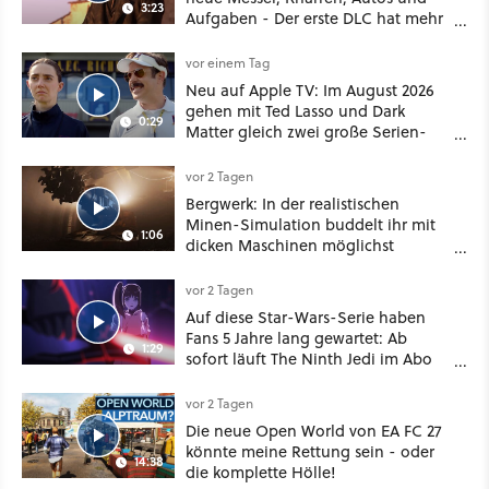
3:23
Aufgaben - Der erste DLC hat mehr
dabei als nur Story
vor einem Tag
Neu auf Apple TV: Im August 2026
gehen mit Ted Lasso und Dark
0:29
Matter gleich zwei große Serien-
Highlights weiter
vor 2 Tagen
Bergwerk: In der realistischen
Minen-Simulation buddelt ihr mit
1:06
dicken Maschinen möglichst
vorsichtig Kohle aus
vor 2 Tagen
Auf diese Star-Wars-Serie haben
Fans 5 Jahre lang gewartet: Ab
1:29
sofort läuft The Ninth Jedi im Abo
bei Disney Plus
vor 2 Tagen
Die neue Open World von EA FC 27
könnte meine Rettung sein - oder
14:38
die komplette Hölle!