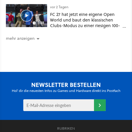
vor 2 Tagen
FC 27 hat jetzt eine eigene Open
World und baut den klassischen
5:38
Clubs-Modus zu einer riesigen 100-
Spieler-Sandbox aus
mehr anzeigen
NEWSLETTER BESTELLEN
Hol' dir die neuesten Infos zu Games und Hardware direkt ins Postfach
RUBRIKEN