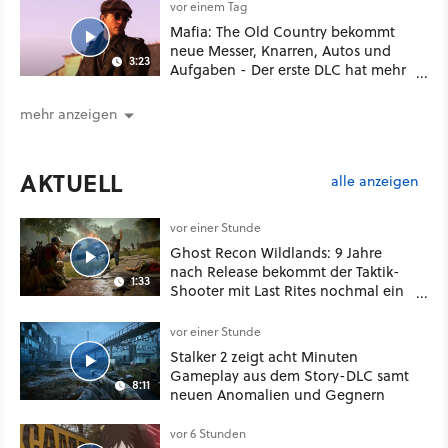
vor einem Tag
Mafia: The Old Country bekommt
neue Messer, Knarren, Autos und
3:23
Aufgaben - Der erste DLC hat mehr
dabei als nur Story
mehr anzeigen
AKTUELL
alle anzeigen
vor einer Stunde
Ghost Recon Wildlands: 9 Jahre
nach Release bekommt der Taktik-
1:33
Shooter mit Last Rites nochmal ein
dickes Update
vor einer Stunde
Stalker 2 zeigt acht Minuten
Gameplay aus dem Story-DLC samt
8:11
neuen Anomalien und Gegnern
vor 6 Stunden