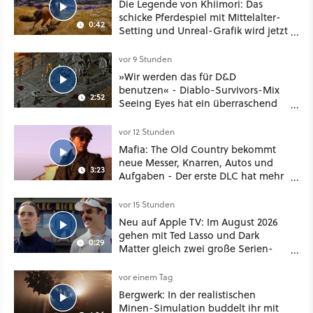
Die Legende von Khiimori: Das
schicke Pferdespiel mit Mittelalter-
0:42
Setting und Unreal-Grafik wird jetzt
noch größer und gefährlicher
vor 9 Stunden
»Wir werden das für D&D
benutzen« - Diablo-Survivors-Mix
2:52
Seeing Eyes hat ein überraschend
nützliches Map-Tool
vor 12 Stunden
Mafia: The Old Country bekommt
neue Messer, Knarren, Autos und
3:23
Aufgaben - Der erste DLC hat mehr
dabei als nur Story
vor 15 Stunden
Neu auf Apple TV: Im August 2026
gehen mit Ted Lasso und Dark
0:29
Matter gleich zwei große Serien-
Highlights weiter
vor einem Tag
Bergwerk: In der realistischen
Minen-Simulation buddelt ihr mit