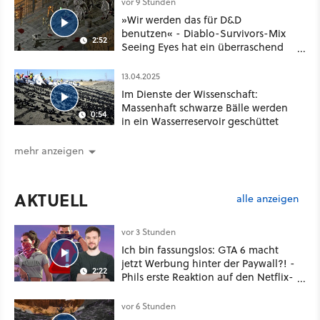
vor 9 Stunden
»Wir werden das für D&D
benutzen« - Diablo-Survivors-Mix
2:52
Seeing Eyes hat ein überraschend
nützliches Map-Tool
13.04.2025
Im Dienste der Wissenschaft:
Massenhaft schwarze Bälle werden
0:54
in ein Wasserreservoir geschüttet
mehr anzeigen
AKTUELL
alle anzeigen
vor 3 Stunden
Ich bin fassungslos: GTA 6 macht
jetzt Werbung hinter der Paywall?! -
2:22
Phils erste Reaktion auf den Netflix-
Deal
vor 6 Stunden