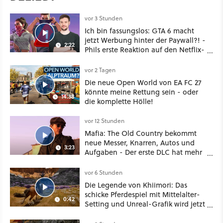
vor 3 Stunden
Ich bin fassungslos: GTA 6 macht
jetzt Werbung hinter der Paywall?! -
2:22
Phils erste Reaktion auf den Netflix-
Deal
vor 2 Tagen
Die neue Open World von EA FC 27
könnte meine Rettung sein - oder
14:38
die komplette Hölle!
vor 12 Stunden
Mafia: The Old Country bekommt
neue Messer, Knarren, Autos und
3:23
Aufgaben - Der erste DLC hat mehr
dabei als nur Story
vor 6 Stunden
Die Legende von Khiimori: Das
schicke Pferdespiel mit Mittelalter-
0:42
Setting und Unreal-Grafik wird jetzt
noch größer und gefährlicher