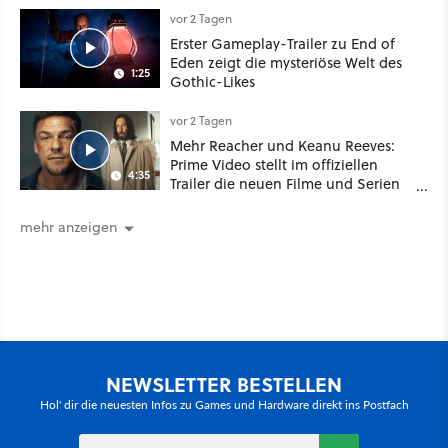
Schwert
vor 2 Tagen
Erster Gameplay-Trailer zu End of
Eden zeigt die mysteriöse Welt des
1:25
Gothic-Likes
vor 2 Tagen
Mehr Reacher und Keanu Reeves:
Prime Video stellt im offiziellen
4:35
Trailer die neuen Filme und Serien
für August 2026 vor
mehr anzeigen
NEWSLETTER BESTELLEN
Hol' dir die neuesten Infos zu Games und Hardware direkt ins Postfach