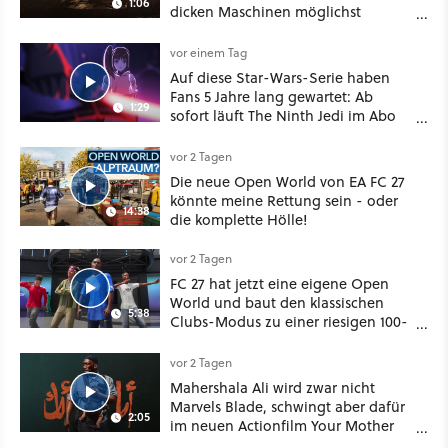
1:06
dicken Maschinen möglichst
vorsichtig Kohle aus
vor einem Tag
Auf diese Star-Wars-Serie haben
Fans 5 Jahre lang gewartet: Ab
1:29
sofort läuft The Ninth Jedi im Abo
bei Disney Plus
vor 2 Tagen
Die neue Open World von EA FC 27
könnte meine Rettung sein - oder
14:38
die komplette Hölle!
vor 2 Tagen
FC 27 hat jetzt eine eigene Open
World und baut den klassischen
5:38
Clubs-Modus zu einer riesigen 100-
Spieler-Sandbox aus
vor 2 Tagen
Mahershala Ali wird zwar nicht
Marvels Blade, schwingt aber dafür
2:05
im neuen Actionfilm Your Mother
Your Mother Your Mother das