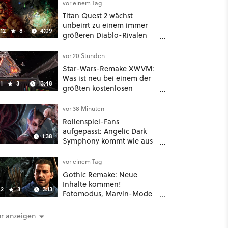
vor einem Tag
Titan Quest 2 wächst
unbeirrt zu einem immer
12
8
4:09
größeren Diablo-Rivalen
heran - ab sofort gibt's
sogar eine richtige
vor 20 Stunden
Beschwörer-Klasse
Star-Wars-Remake XWVM:
Was ist neu bei einem der
1
3
13:48
größten kostenlosen
Weltraum-Shooter?
vor 38 Minuten
Rollenspiel-Fans
aufgepasst: Angelic Dark
1:38
Symphony kommt wie aus
dem Nichts und wirkt wie
ein Mix aus Baldur's Gate 3,
vor einem Tag
XCOM und Mass Effect
Gothic Remake: Neue
Inhalte kommen!
2
3
3:13
Fotomodus, Marvin-Mode
und mehr bestätigt
r anzeigen