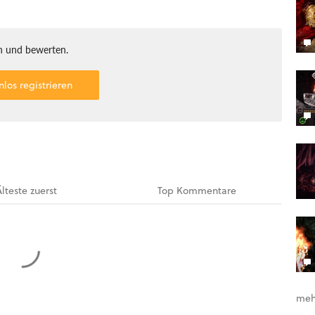
 und bewerten.
nlos registrieren
Älteste
zuerst
Top
Kommentare
meh