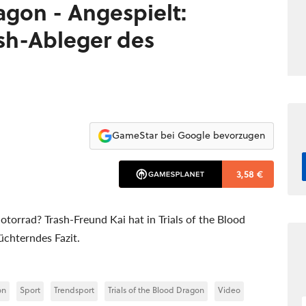
ragon - Angespielt:
sh-Ableger des
GameStar bei Google bevorzugen
3,58 €
orrad? Trash-Freund Kai hat in Trials of the Blood
üchterndes Fazit.
on
Sport
Trendsport
Trials of the Blood Dragon
Video