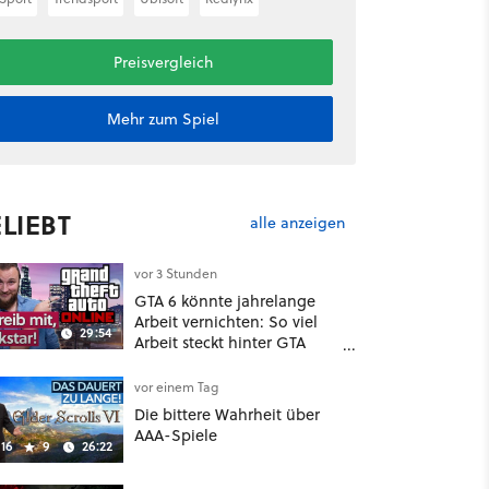
Preisvergleich
Mehr zum Spiel
LIEBT
alle anzeigen
vor 3 Stunden
GTA 6 könnte jahrelange
Arbeit vernichten: So viel
29:54
Arbeit steckt hinter GTA
Roleplay
vor einem Tag
Die bittere Wahrheit über
AAA-Spiele
16
9
26:22