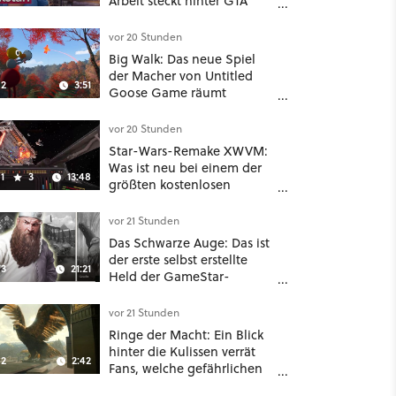
Arbeit steckt hinter GTA
Roleplay
vor 20 Stunden
Big Walk: Das neue Spiel
der Macher von Untitled
2
3:51
Goose Game räumt
komplett mit Koop-
Konventionen auf
vor 20 Stunden
Star-Wars-Remake XWVM:
Was ist neu bei einem der
1
3
13:48
größten kostenlosen
Weltraum-Shooter?
vor 21 Stunden
Das Schwarze Auge: Das ist
der erste selbst erstellte
3
21:21
Held der GameStar-
Community!
vor 21 Stunden
Ringe der Macht: Ein Blick
hinter die Kulissen verrät
2
2:42
Fans, welche gefährlichen
Wesen in Staffel 3 auf sie