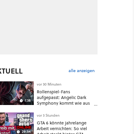
KTUELL
alle anzeigen
vor 30 Minuten
Rollenspiel-Fans
aufgepasst: Angelic Dark
1:38
Symphony kommt wie aus
dem Nichts und wirkt wie
ein Mix aus Baldur's Gate 3,
vor 3 Stunden
XCOM und Mass Effect
GTA 6 könnte jahrelange
Arbeit vernichten: So viel
29:54