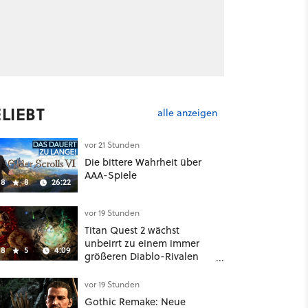
LIEBT
alle anzeigen
vor 21 Stunden
Die bittere Wahrheit über
AAA-Spiele
8
8
26:22
vor 19 Stunden
Titan Quest 2 wächst
unbeirrt zu einem immer
8
5
4:09
größeren Diablo-Rivalen
heran - ab sofort gibt's
sogar eine richtige
vor 19 Stunden
Beschwörer-Klasse
Gothic Remake: Neue