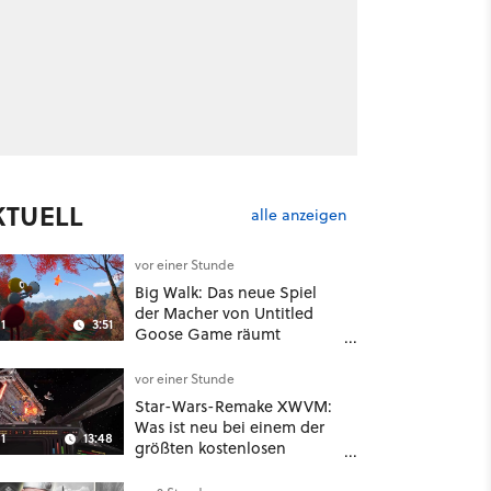
KTUELL
alle anzeigen
vor einer Stunde
Big Walk: Das neue Spiel
der Macher von Untitled
1
3:51
Goose Game räumt
komplett mit Koop-
Konventionen auf
vor einer Stunde
Star-Wars-Remake XWVM:
Was ist neu bei einem der
1
13:48
größten kostenlosen
Weltraum-Shooter?