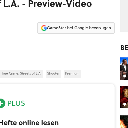
f L.A. - Preview-Video
GameStar bei Google bevorzugen
BE
True Crime: Streets of L.A.
Shooter
Premium
efte online lesen