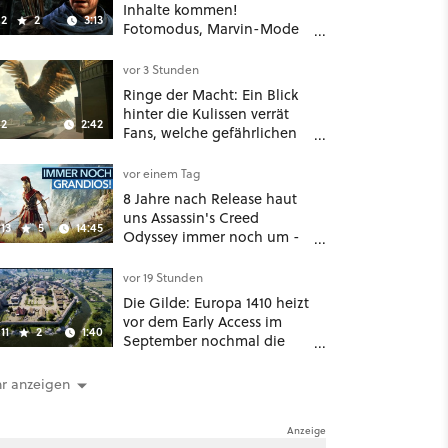
Inhalte kommen!
2
2
3:13
Fotomodus, Marvin-Mode
und mehr bestätigt
vor 3 Stunden
Ringe der Macht: Ein Blick
hinter die Kulissen verrät
2
2:42
Fans, welche gefährlichen
Wesen in Staffel 3 auf sie
warten
vor einem Tag
8 Jahre nach Release haut
uns Assassin's Creed
13
5
14:45
Odyssey immer noch um -
Und ist jetzt sogar besser!
vor 19 Stunden
Die Gilde: Europa 1410 heizt
vor dem Early Access im
11
2
1:40
September nochmal die
Mittelalter-Essen an
r anzeigen