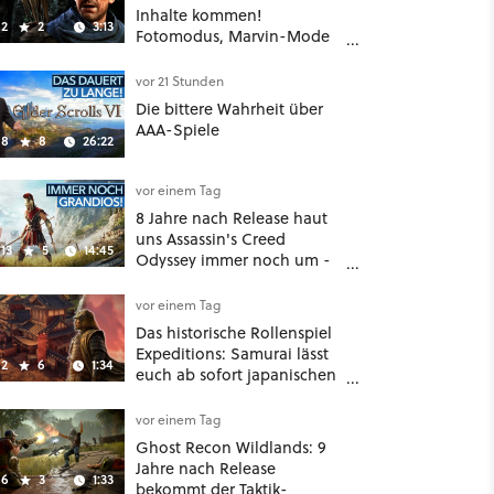
Inhalte kommen!
2
2
3:13
Fotomodus, Marvin-Mode
und mehr bestätigt
vor 21 Stunden
Die bittere Wahrheit über
AAA-Spiele
8
8
26:22
vor einem Tag
8 Jahre nach Release haut
uns Assassin's Creed
13
5
14:45
Odyssey immer noch um -
Und ist jetzt sogar besser!
vor einem Tag
Das historische Rollenspiel
Expeditions: Samurai lässt
2
6
1:34
euch ab sofort japanischen
Sengoku-Ära aufmischen -
wahlweise mit Gewalt oder
vor einem Tag
Diplomatie
Ghost Recon Wildlands: 9
Jahre nach Release
6
3
1:33
bekommt der Taktik-