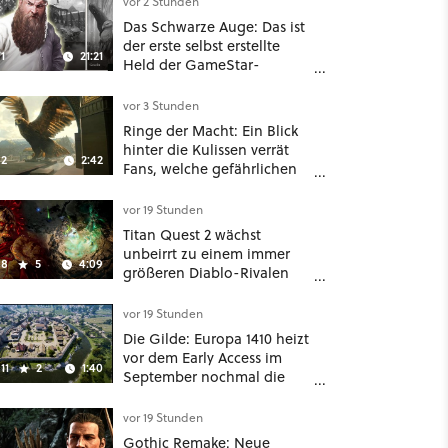
vor 2 Stunden
Das Schwarze Auge: Das ist
der erste selbst erstellte
1
21:21
Held der GameStar-
Community!
vor 3 Stunden
Ringe der Macht: Ein Blick
hinter die Kulissen verrät
2
2:42
Fans, welche gefährlichen
Wesen in Staffel 3 auf sie
warten
vor 19 Stunden
Titan Quest 2 wächst
unbeirrt zu einem immer
8
5
4:09
größeren Diablo-Rivalen
heran - ab sofort gibt's
sogar eine richtige
vor 19 Stunden
Beschwörer-Klasse
Die Gilde: Europa 1410 heizt
vor dem Early Access im
11
2
1:40
September nochmal die
Mittelalter-Essen an
vor 19 Stunden
Gothic Remake: Neue