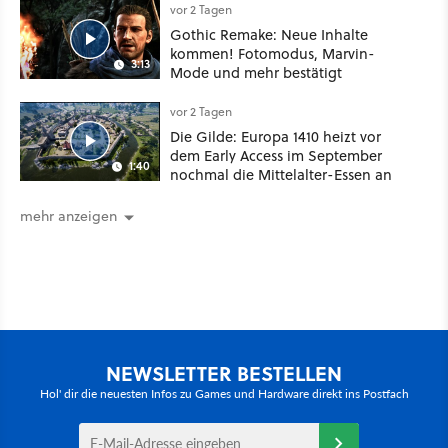
vor 2 Tagen
Gothic Remake: Neue Inhalte
kommen! Fotomodus, Marvin-
3:13
Mode und mehr bestätigt
vor 2 Tagen
Die Gilde: Europa 1410 heizt vor
dem Early Access im September
1:40
nochmal die Mittelalter-Essen an
mehr anzeigen
NEWSLETTER BESTELLEN
Hol' dir die neuesten Infos zu Games und Hardware direkt ins Postfach