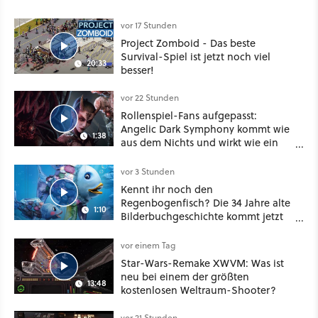
vor 17 Stunden
Project Zomboid - Das beste
Survival-Spiel ist jetzt noch viel
20:33
besser!
vor 22 Stunden
Rollenspiel-Fans aufgepasst:
Angelic Dark Symphony kommt wie
1:38
aus dem Nichts und wirkt wie ein
Mix aus Baldur's Gate 3, XCOM und
Mass Effect
vor 3 Stunden
Kennt ihr noch den
Regenbogenfisch? Die 34 Jahre alte
1:10
Bilderbuchgeschichte kommt jetzt
als Puppenspiel ins Kino
vor einem Tag
Star-Wars-Remake XWVM: Was ist
neu bei einem der größten
13:48
kostenlosen Weltraum-Shooter?
vor 21 Stunden