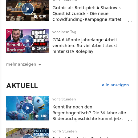
Gothic als Brettspiel: A Shadow's
Quest ist zurück - Die neue
0:30
Crowdfunding-Kampagne startet
im September
vor einem Tag
GTA 6 könnte jahrelange Arbeit
vernichten: So viel Arbeit steckt
29:54
hinter GTA Roleplay
mehr anzeigen
AKTUELL
alle anzeigen
vor 3 Stunden
Kennt ihr noch den
Regenbogenfisch? Die 34 Jahre alte
1:10
Bilderbuchgeschichte kommt jetzt
als Puppenspiel ins Kino
vor 17 Stunden