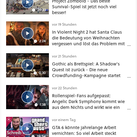
Project Zomboid - Das beste
Survival-Spiel ist jetzt noch viel
20:33
besser!
vor 19 Stunden
In Violent Night 2 hat Santa Claus
die Bedeutung von Weihnachten
2:24
vergessen und löst das Problem mit
viel roher Gewalt
vor 21 Stunden
Gothic als Brettspiel: A Shadow's
Quest ist zurück - Die neue
0:30
Crowdfunding-Kampagne startet
im September
vor 22 Stunden
Rollenspiel-Fans aufgepasst:
Angelic Dark Symphony kommt wie
1:38
aus dem Nichts und wirkt wie ein
Mix aus Baldur's Gate 3, XCOM und
Mass Effect
vor einem Tag
GTA 6 könnte jahrelange Arbeit
vernichten: So viel Arbeit steckt
29:54