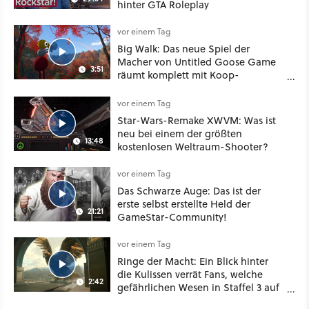
hinter GTA Roleplay
vor einem Tag
Big Walk: Das neue Spiel der
Macher von Untitled Goose Game
3:51
räumt komplett mit Koop-
Konventionen auf
vor einem Tag
Star-Wars-Remake XWVM: Was ist
neu bei einem der größten
13:48
kostenlosen Weltraum-Shooter?
vor einem Tag
Das Schwarze Auge: Das ist der
erste selbst erstellte Held der
21:21
GameStar-Community!
vor einem Tag
Ringe der Macht: Ein Blick hinter
die Kulissen verrät Fans, welche
2:42
gefährlichen Wesen in Staffel 3 auf
sie warten