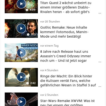
Titan Quest 2 wächst unbeirrt zu
einem immer größeren Diablo-
4:09
Rivalen heran - ab sofort gibt's
sogar eine richtige Beschwörer-
Klasse
vor 20 Stunden
Gothic Remake: Neue Inhalte
kommen! Fotomodus, Marvin-
3:13
Mode und mehr bestätigt
vor einem Tag
8 Jahre nach Release haut uns
Assassin's Creed Odyssey immer
14:45
noch um - Und ist jetzt sogar
besser!
vor 4 Stunden
Ringe der Macht: Ein Blick hinter
die Kulissen verrät Fans, welche
2:42
gefährlichen Wesen in Staffel 3 auf
sie warten
vor 2 Stunden
Star-Wars-Remake XWVM: Was ist
neu bei einem der größten