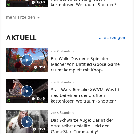
13:48
kostenlosen Weltraum-Shooter?
mehr anzeigen
AKTUELL
alle anzeigen
vor 2 Stunden
Big Walk: Das neue Spiel der
Macher von Untitled Goose Game
3:51
räumt komplett mit Koop-
Konventionen auf
vor 3 Stunden
Star-Wars-Remake XWVM: Was ist
neu bei einem der größten
13:48
kostenlosen Weltraum-Shooter?
vor 3 Stunden
Das Schwarze Auge: Das ist der
erste selbst erstellte Held der
21:21
GameStar-Community!