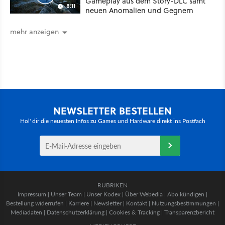
Gameplay aus dem Story-DLC samt
8:11
neuen Anomalien und Gegnern
mehr anzeigen
NEWSLETTER BESTELLEN
Hol' dir die neuesten Infos zu Games und Hardware direkt ins Postfach
RUBRIKEN
Impressum
|
Unser Team
|
Unser Kodex
|
Über Webedia
|
Abo kündigen
|
Bestellung widerrufen
|
Karriere
|
Newsletter
|
Kontakt
|
Nutzungsbestimmungen
|
Mediadaten
|
Datenschutzerklärung
|
Cookies & Tracking
|
Transparenzbericht