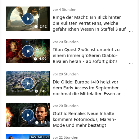
vor 4 Stunden
Ringe der Macht: Ein Blick hinter
die Kulissen verrät Fans, welche
2:42
gefährlichen Wesen in Staffel 3 auf
sie warten
vor 20 Stunden
Titan Quest 2 wächst unbeirrt zu
einem immer größeren Diablo-
4:09
Rivalen heran - ab sofort gibt's
sogar eine richtige Beschwörer-
Klasse
vor 20 Stunden
Die Gilde: Europa 1410 heizt vor
dem Early Access im September
1:40
nochmal die Mittelalter-Essen an
vor 20 Stunden
Gothic Remake: Neue Inhalte
kommen! Fotomodus, Marvin-
3:13
Mode und mehr bestätigt
vor 22 Stunden