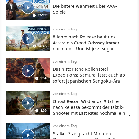
Die bittere Wahrheit über AAA-
Spiele
26:22
vor einem Tag
8 Jahre nach Release haut uns
Assassin's Creed Odyssey immer
14:45
noch um - Und ist jetzt sogar
besser!
vor einem Tag
Das historische Rollenspiel
Expeditions: Samurai lässt euch ab
1:34
sofort japanischen Sengoku-Ära
aufmischen - wahlweise mit Gewalt
oder Diplomatie
vor einem Tag
Ghost Recon Wildlands: 9 Jahre
nach Release bekommt der Taktik-
1:33
Shooter mit Last Rites nochmal ein
dickes Update
vor einem Tag
Stalker 2 zeigt acht Minuten