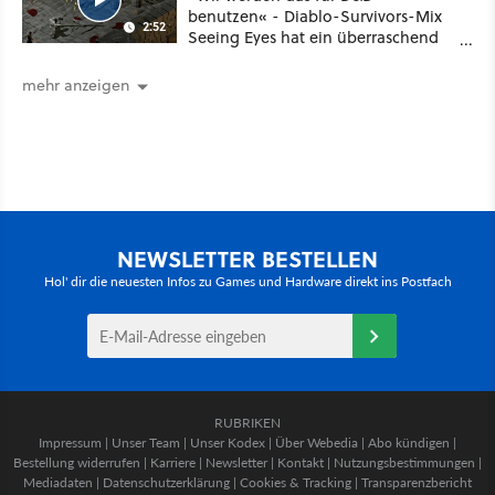
benutzen« - Diablo-Survivors-Mix
2:52
Seeing Eyes hat ein überraschend
nützliches Map-Tool
mehr anzeigen
NEWSLETTER BESTELLEN
Hol' dir die neuesten Infos zu Games und Hardware direkt ins Postfach
RUBRIKEN
Impressum
|
Unser Team
|
Unser Kodex
|
Über Webedia
|
Abo kündigen
|
Bestellung widerrufen
|
Karriere
|
Newsletter
|
Kontakt
|
Nutzungsbestimmungen
|
Mediadaten
|
Datenschutzerklärung
|
Cookies & Tracking
|
Transparenzbericht