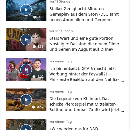
vor 13 Stunden
Stalker 2 zeigt acht Minuten
Gameplay aus dem Story-DLC samt
8:11
neuen Anomalien und Gegnern
vor 18 Stunden
Stars Wars und eine gute Portion
Nostalgie: Das sind die neuen Filme
1:38
und Serien im August auf Disney
Plus
vor einem Tag
Ich bin entsetzt: GTA 6 macht jetzt
Werbung hinter der Paywall?! -
2:22
Phils erste Reaktion auf den Netflix-
Deal
vor einem Tag
Die Legende von Khiimori: Das
schicke Pferdespiel mit Mittelalter-
0:42
Setting und Unreal-Grafik wird jetzt
noch größer und gefährlicher
vor einem Tag
»Wir werden das für D&D