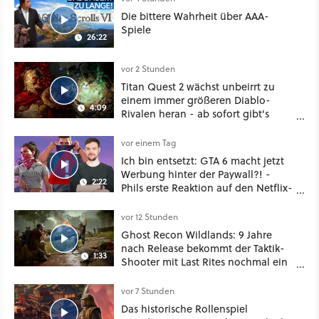
Die bittere Wahrheit über AAA-
Spiele
26:22
vor 2 Stunden
Titan Quest 2 wächst unbeirrt zu
einem immer größeren Diablo-
4:09
Rivalen heran - ab sofort gibt's
sogar eine richtige Beschwörer-
Klasse
vor einem Tag
Ich bin entsetzt: GTA 6 macht jetzt
Werbung hinter der Paywall?! -
2:22
Phils erste Reaktion auf den Netflix-
Deal
vor 12 Stunden
Ghost Recon Wildlands: 9 Jahre
nach Release bekommt der Taktik-
1:33
Shooter mit Last Rites nochmal ein
dickes Update
vor 7 Stunden
Das historische Rollenspiel