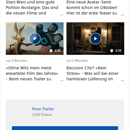
Stars Wars und eine gute
Eine neue Avatar-Serie
Portion Nostalgie: Das sind
kommt schon im Oktober!
die neuen Filme und
Hier ist der erste Teaser zu
Serien im August auf
Seven Havens auf
Disney Plus
Paramount Plus
2:25
2:33
vor 2 Wochen
vor 2 Wochen
»Ohne Witz mein meist
Raccoon City? »Kein
erwarteter Film des Jahres«
Stress« - Was soll bei einer
- Beim neuen Trailer zu
harmlosen Lieferung im
Coyote vs. ACME denkt so
neuen Resident-Evil-
mancher Kino-Fan gar
Kinofilm schon
nicht mehr an Avengers
schiefgehen ...
oder Dune
Kino-Trailer
5.229 Videos