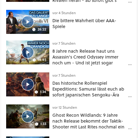
Rivalen heran - ab sofort gibt's
sogar eine richtige Beschwörer-
Klasse
vor 4 Stunden
Die bittere Wahrheit über AAA-
Spiele
26:22
vor 7 Stunden
8 Jahre nach Release haut uns
Assassin's Creed Odyssey immer
14:45
noch um - Und ist jetzt sogar
besser!
vor 7 Stunden
Das historische Rollenspiel
Expeditions: Samurai lässt euch ab
1:34
sofort japanischen Sengoku-Ära
aufmischen - wahlweise mit Gewalt
oder Diplomatie
vor 12 Stunden
Ghost Recon Wildlands: 9 Jahre
nach Release bekommt der Taktik-
1:33
Shooter mit Last Rites nochmal ein
dickes Update