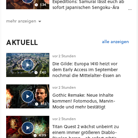
Expeditions: Samurai lässt euch ab
1:34
sofort japanischen Sengoku-Ära
aufmischen - wahlweise mit Gewalt
oder Diplomatie
mehr anzeigen
AKTUELL
alle anzeigen
vor 2 Stunden
Die Gilde: Europa 1410 heizt vor
dem Early Access im September
1:40
nochmal die Mittelalter-Essen an
vor 2 Stunden
Gothic Remake: Neue Inhalte
kommen! Fotomodus, Marvin-
3:13
Mode und mehr bestätigt
vor 2 Stunden
Titan Quest 2 wächst unbeirrt zu
einem immer größeren Diablo-
4:09