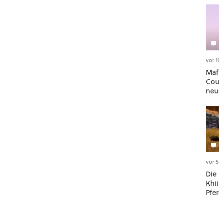
vor 
Maf
Cou
neu
Aut
Der 
meh
Sto
vor 
Die
Khii
Pfer
Mitt
und