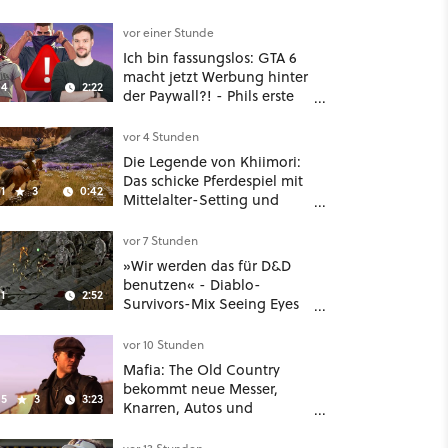
vor einer Stunde
Ich bin fassungslos: GTA 6
macht jetzt Werbung hinter
4
2:22
der Paywall?! - Phils erste
Reaktion auf den Netflix-
Deal
vor 4 Stunden
Die Legende von Khiimori:
Das schicke Pferdespiel mit
1
3
0:42
Mittelalter-Setting und
Unreal-Grafik wird jetzt
noch größer und
vor 7 Stunden
gefährlicher
»Wir werden das für D&D
benutzen« - Diablo-
1
2:52
Survivors-Mix Seeing Eyes
hat ein überraschend
nützliches Map-Tool
vor 10 Stunden
Mafia: The Old Country
bekommt neue Messer,
5
3
3:23
Knarren, Autos und
Aufgaben - Der erste DLC
hat mehr dabei als nur