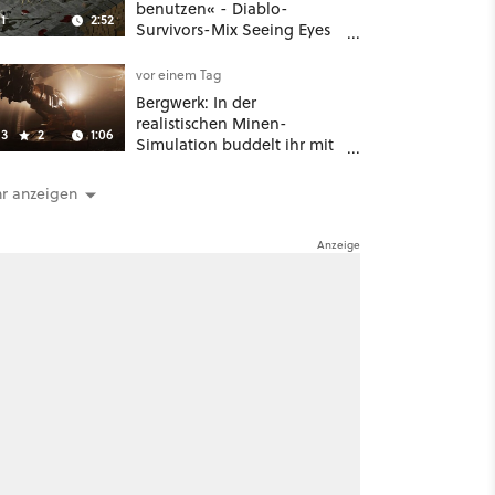
benutzen« - Diablo-
1
2:52
Survivors-Mix Seeing Eyes
hat ein überraschend
nützliches Map-Tool
vor einem Tag
Bergwerk: In der
realistischen Minen-
3
2
1:06
Simulation buddelt ihr mit
dicken Maschinen
möglichst vorsichtig Kohle
r anzeigen
aus