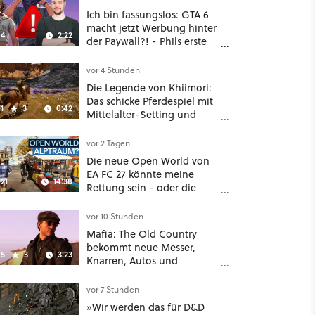
Ich bin fassungslos: GTA 6
macht jetzt Werbung hinter
4
2:22
der Paywall?! - Phils erste
Reaktion auf den Netflix-
Deal
vor 4 Stunden
Die Legende von Khiimori:
Das schicke Pferdespiel mit
1
3
0:42
Mittelalter-Setting und
Unreal-Grafik wird jetzt
noch größer und
vor 2 Tagen
gefährlicher
Die neue Open World von
EA FC 27 könnte meine
21
14:38
Rettung sein - oder die
komplette Hölle!
vor 10 Stunden
Mafia: The Old Country
bekommt neue Messer,
5
3
3:23
Knarren, Autos und
Aufgaben - Der erste DLC
hat mehr dabei als nur
vor 7 Stunden
Story
»Wir werden das für D&D