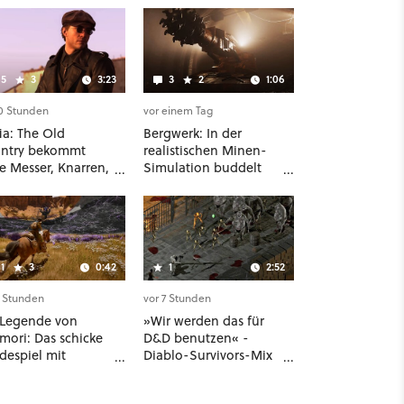
5
3
3:23
3
2
1:06
10 Stunden
vor einem Tag
ia: The Old
Bergwerk: In der
ntry bekommt
realistischen Minen-
e Messer, Knarren,
Simulation buddelt
os und Aufgaben -
ihr mit dicken
erste DLC hat
Maschinen möglichst
r dabei als nur
vorsichtig Kohle aus
ry
1
3
0:42
1
2:52
5 Stunden
vor 7 Stunden
 Legende von
»Wir werden das für
mori: Das schicke
D&D benutzen« -
despiel mit
Diablo-Survivors-Mix
elalter-Setting
Seeing Eyes hat ein
 Unreal-Grafik
überraschend