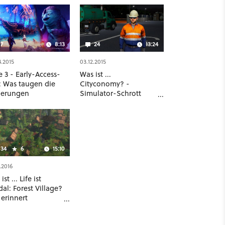
7
8:13
24
13:24
4.2015
03.12.2015
e 3 - Early-Access-
Was ist ...
t: Was taugen die
Cityconomy? -
erungen
Simulator-Schrott
goes Stadtwerke
34
6
15:10
.2016
st ... Life ist
al: Forest Village?
 erinnert
dächtig an
ished!