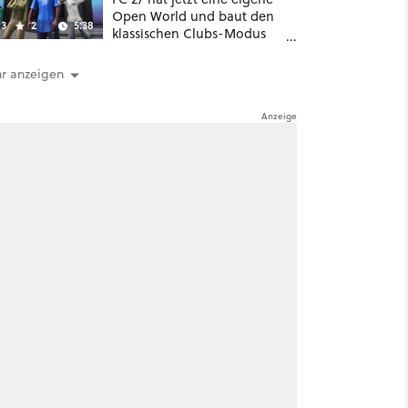
Open World und baut den
3
2
5:38
klassischen Clubs-Modus
zu einer riesigen 100-
Spieler-Sandbox aus
r anzeigen