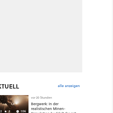
KTUELL
alle anzeigen
vor 20 Stunden
Bergwerk: In der
realistischen Minen-
2
2
1:06