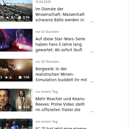
13.04.2025
Im Dienste der
Wissenschaft: Massenhaft
71
8
0:54
schwarze Bälle werden in
ein Wasserreservoir
geschüttet
vor 23 Stunden
Auf diese Star-Wars-Serie
haben Fans 5 Jahre lang
3
1:29
gewartet: Ab sofort läuft
The Ninth Jedi im Abo bei
Disney Plus
vor 20 Stunden
Bergwerk: In der
realistischen Minen-
2
2
1:06
Simulation buddelt ihr mit
dicken Maschinen
möglichst vorsichtig Kohle
vor einem Tag
aus
Mehr Reacher und Keanu
Reeves: Prime Video stellt
4
4:35
im offiziellen Trailer die
neuen Filme und Serien für
August 2026 vor
vor einem Tag
FC 27 hat jetzt eine eigene