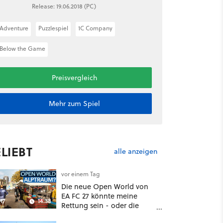
Release: 19.06.2018 (PC)
Adventure
Puzzlespiel
1C Company
Below the Game
Preisvergleich
Mehr zum Spiel
LIEBT
alle anzeigen
vor einem Tag
Die neue Open World von
EA FC 27 könnte meine
17
14:38
Rettung sein - oder die
komplette Hölle!