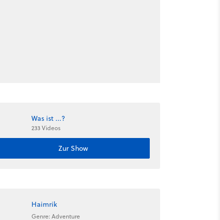
Was ist ...?
233 Videos
Zur Show
Haimrik
Genre: Adventure