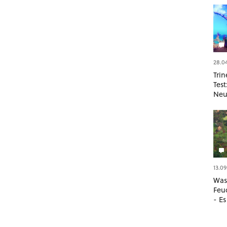
28.0
Trin
Tes
Neu
13.09
Was i
Feud
- Es
ver
Ban