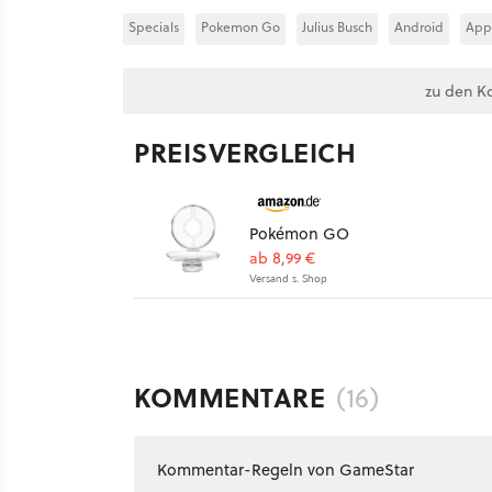
Specials
Pokemon Go
Julius Busch
Android
App
zu den K
PREISVERGLEICH
Pokémon GO
ab 8,99 €
Versand s. Shop
KOMMENTARE
(16)
Kommentar-Regeln von GameStar