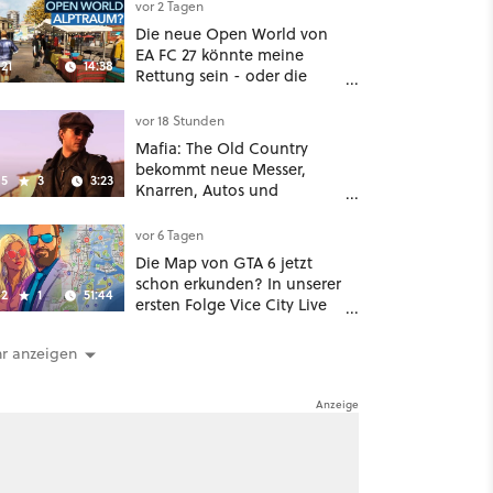
nützliches Map-Tool
vor 2 Tagen
Die neue Open World von
EA FC 27 könnte meine
21
14:38
Rettung sein - oder die
komplette Hölle!
vor 18 Stunden
Mafia: The Old Country
bekommt neue Messer,
5
3
3:23
Knarren, Autos und
Aufgaben - Der erste DLC
hat mehr dabei als nur
vor 6 Tagen
Story
Die Map von GTA 6 jetzt
schon erkunden? In unserer
2
1
51:44
ersten Folge Vice City Live
schindet ein Community-
Großprojekt mächtig
r anzeigen
Eindruck