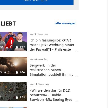
Mehr zum Spiel
LIEBT
alle anzeigen
vor 9 Stunden
Ich bin fassungslos: GTA 6
macht jetzt Werbung hinter
56
2
2:22
der Paywall?! - Phils erste
Reaktion auf den Netflix-
Deal
vor einem Tag
Bergwerk: In der
realistischen Minen-
3
2
1:06
Simulation buddelt ihr mit
dicken Maschinen
möglichst vorsichtig Kohle
vor 15 Stunden
aus
»Wir werden das für D&D
benutzen« - Diablo-
1
2:52
Survivors-Mix Seeing Eyes
hat ein überraschend