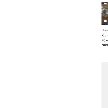
15.07
Kla
Pok
Nie
die