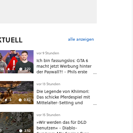
KTUELL
alle anzeigen
vor 9 Stunden
Ich bin fassungslos: GTA 6
macht jetzt Werbung hinter
56
2
2:22
der Paywall?! - Phils erste
Reaktion auf den Netflix-
Deal
vor 13 Stunden
Die Legende von Khiimori:
Das schicke Pferdespiel mit
1
3
0:42
Mittelalter-Setting und
Unreal-Grafik wird jetzt
noch größer und
vor 15 Stunden
gefährlicher
»Wir werden das für D&D
benutzen« - Diablo-
1
2:52