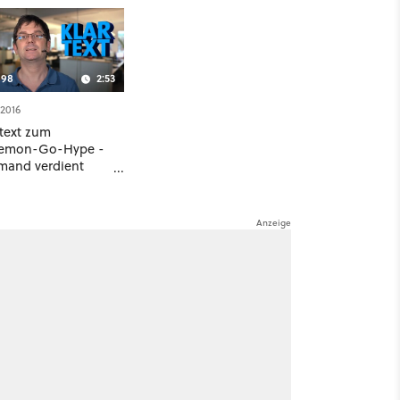
98
2:53
.2016
rtext zum
emon-Go-Hype -
mand verdient
sen Hass!