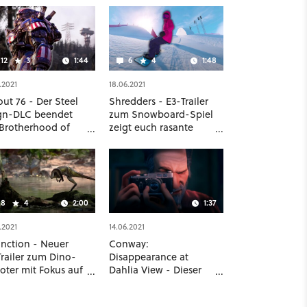
12
3
1:44
6
4
1:48
.2021
18.06.2021
out 76 - Der Steel
Shredders - E3-Trailer
gn-DLC beendet
zum Snowboard-Spiel
 Brotherhood of
zeigt euch rasante
l-Storyline
Abfahrten
8
4
2:00
1:37
.2021
14.06.2021
inction - Neuer
Conway:
Trailer zum Dino-
Disappearance at
oter mit Fokus auf
Dahlia View - Dieser
ry und Survival
Thriller setzt auf eure
Beobachtungsgabe