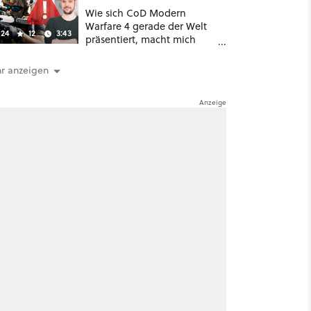
Wie sich CoD Modern
Warfare 4 gerade der Welt
24
12
3:43
präsentiert, macht mich
absolut fassungslos
r anzeigen