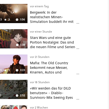
Reaktion auf den Netflix-
Deal
vor einem Tag
Bergwerk: In der
realistischen Minen-
3
3
1:06
Simulation buddelt ihr mit
dicken Maschinen
möglichst vorsichtig Kohle
vor einer Stunde
aus
Stars Wars und eine gute
Portion Nostalgie: Das sind
1:38
die neuen Filme und Serien
im August auf Disney Plus
vor 21 Stunden
Mafia: The Old Country
bekommt neue Messer,
5
3
3:23
Knarren, Autos und
Aufgaben - Der erste DLC
hat mehr dabei als nur
vor 18 Stunden
Story
»Wir werden das für D&D
benutzen« - Diablo-
1
2:52
Survivors-Mix Seeing Eyes
hat ein überraschend
nützliches Map-Tool
vor 2 Wochen