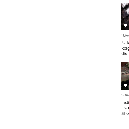
19.06
Fall
Rei
die
Stee
15.06
Inst
E3-
Sho
Sto