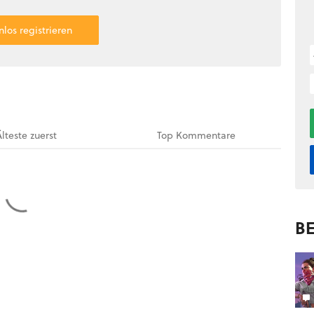
nlos registrieren
Älteste
zuerst
Top
Kommentare
BE