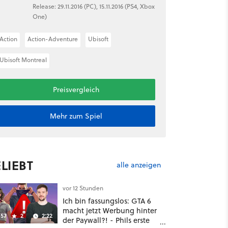
Release: 29.11.2016 (PC), 15.11.2016 (PS4, Xbox
One)
Action
Action-Adventure
Ubisoft
Ubisoft Montreal
Preisvergleich
Mehr zum Spiel
LIEBT
alle anzeigen
vor 12 Stunden
Ich bin fassungslos: GTA 6
macht jetzt Werbung hinter
57
2
2:22
der Paywall?! - Phils erste