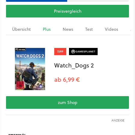
Preisvergleich
Übersicht
Plus
News
Test
Videos
Ar
TIPP
Watch_Dogs 2
ab 6,99 €
zum Shop
ANZEIGE