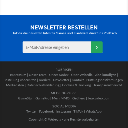
NEWSLETTER BESTELLEN
Hol' dir die neuesten Infos zu Games und Hardware direkt ins Postfach
RUBRIKEN
Impressum
|
Unser Team
|
Unser Kodex
|
Über Webedia
|
Abo kündigen
|
Bestellung widerrufen
|
Karriere
|
Newsletter
|
Kontakt
|
Nutzungsbestimmungen
|
Mediadaten
|
Datenschutzerklärung
|
Cookies & Tracking
|
Transparenzbericht
MEDIENGRUPPE
GameStar
|
GamePro
|
Mein MMO
|
GetHero
|
Jeuxvideo.com
SOCIAL MEDIA
Twitter
|
Facebook
|
Instagram
|
TikTok
|
WhatsApp
Copyright © Webedia - alle Rechte vorbehalten