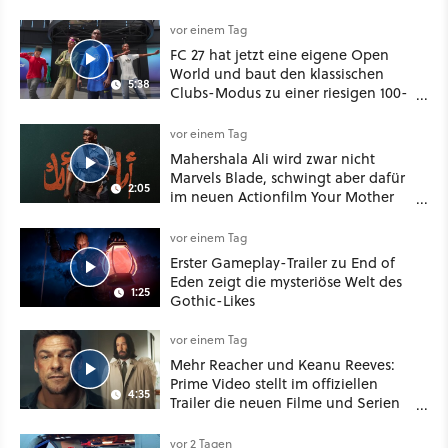
vor einem Tag
FC 27 hat jetzt eine eigene Open
World und baut den klassischen
5:38
Clubs-Modus zu einer riesigen 100-
Spieler-Sandbox aus
vor einem Tag
Mahershala Ali wird zwar nicht
Marvels Blade, schwingt aber dafür
2:05
im neuen Actionfilm Your Mother
Your Mother Your Mother das
Schwert
vor einem Tag
Erster Gameplay-Trailer zu End of
Eden zeigt die mysteriöse Welt des
1:25
Gothic-Likes
vor einem Tag
Mehr Reacher und Keanu Reeves:
Prime Video stellt im offiziellen
4:35
Trailer die neuen Filme und Serien
für August 2026 vor
vor 2 Tagen