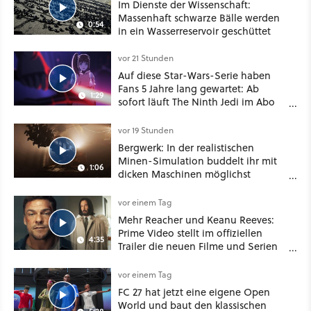
Im Dienste der Wissenschaft:
Massenhaft schwarze Bälle werden
0:54
in ein Wasserreservoir geschüttet
vor 21 Stunden
Auf diese Star-Wars-Serie haben
Fans 5 Jahre lang gewartet: Ab
1:29
sofort läuft The Ninth Jedi im Abo
bei Disney Plus
vor 19 Stunden
Bergwerk: In der realistischen
Minen-Simulation buddelt ihr mit
1:06
dicken Maschinen möglichst
vorsichtig Kohle aus
vor einem Tag
Mehr Reacher und Keanu Reeves:
Prime Video stellt im offiziellen
4:35
Trailer die neuen Filme und Serien
für August 2026 vor
vor einem Tag
FC 27 hat jetzt eine eigene Open
World und baut den klassischen