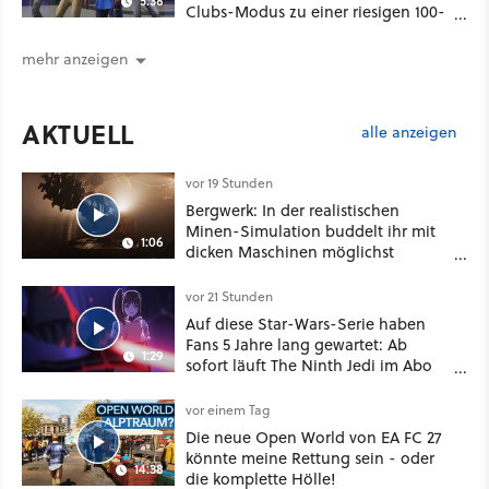
5:38
Clubs-Modus zu einer riesigen 100-
Spieler-Sandbox aus
mehr anzeigen
AKTUELL
alle anzeigen
vor 19 Stunden
Bergwerk: In der realistischen
Minen-Simulation buddelt ihr mit
1:06
dicken Maschinen möglichst
vorsichtig Kohle aus
vor 21 Stunden
Auf diese Star-Wars-Serie haben
Fans 5 Jahre lang gewartet: Ab
1:29
sofort läuft The Ninth Jedi im Abo
bei Disney Plus
vor einem Tag
Die neue Open World von EA FC 27
könnte meine Rettung sein - oder
14:38
die komplette Hölle!