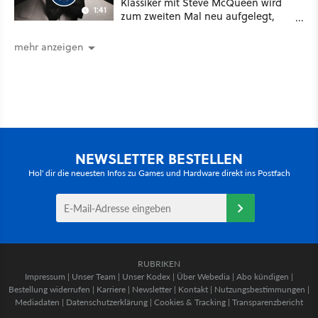
Klassiker mit Steve McQueen wird
1:41
zum zweiten Mal neu aufgelegt,
diesmal mit Marvel-Star Michael B.
Jordan
mehr anzeigen
NEWSLETTER BESTELLEN
Hol' dir die neuesten Infos zu Games und Hardware direkt ins Postfach
RUBRIKEN
Impressum
|
Unser Team
|
Unser Kodex
|
Über Webedia
|
Abo kündigen
|
Bestellung widerrufen
|
Karriere
|
Newsletter
|
Kontakt
|
Nutzungsbestimmungen
|
Mediadaten
|
Datenschutzerklärung
|
Cookies & Tracking
|
Transparenzbericht