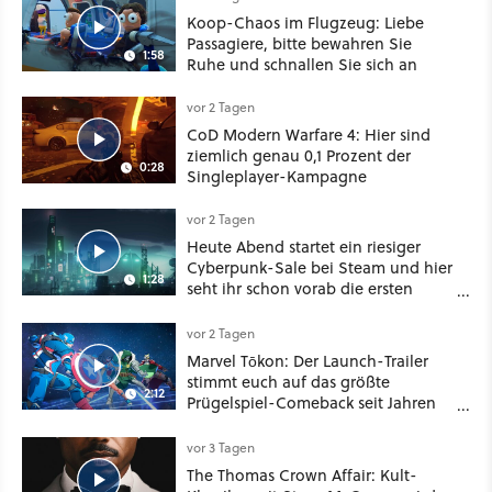
Koop-Chaos im Flugzeug: Liebe
Passagiere, bitte bewahren Sie
1:58
Ruhe und schnallen Sie sich an
vor 2 Tagen
CoD Modern Warfare 4: Hier sind
ziemlich genau 0,1 Prozent der
0:28
Singleplayer-Kampagne
vor 2 Tagen
Heute Abend startet ein riesiger
Cyberpunk-Sale bei Steam und hier
1:28
seht ihr schon vorab die ersten
Angebote im Trailer
vor 2 Tagen
Marvel Tōkon: Der Launch-Trailer
stimmt euch auf das größte
2:12
Prügelspiel-Comeback seit Jahren
ein
vor 3 Tagen
The Thomas Crown Affair: Kult-