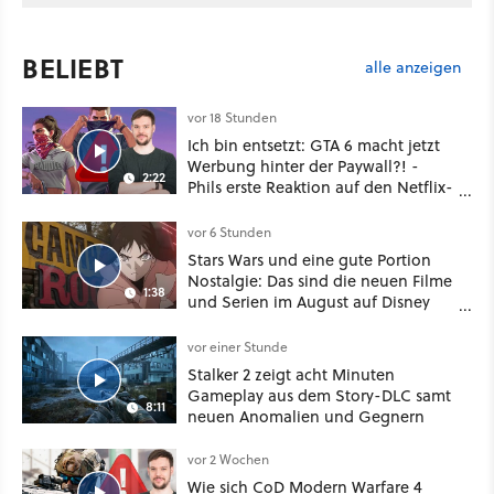
BELIEBT
alle anzeigen
vor 18 Stunden
Ich bin entsetzt: GTA 6 macht jetzt
Werbung hinter der Paywall?! -
2:22
Phils erste Reaktion auf den Netflix-
Deal
vor 6 Stunden
Stars Wars und eine gute Portion
Nostalgie: Das sind die neuen Filme
1:38
und Serien im August auf Disney
Plus
vor einer Stunde
Stalker 2 zeigt acht Minuten
Gameplay aus dem Story-DLC samt
8:11
neuen Anomalien und Gegnern
vor 2 Wochen
Wie sich CoD Modern Warfare 4