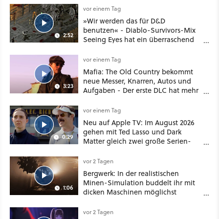
vor einem Tag
»Wir werden das für D&D
benutzen« - Diablo-Survivors-Mix
2:52
Seeing Eyes hat ein überraschend
nützliches Map-Tool
vor einem Tag
Mafia: The Old Country bekommt
neue Messer, Knarren, Autos und
3:23
Aufgaben - Der erste DLC hat mehr
dabei als nur Story
vor einem Tag
Neu auf Apple TV: Im August 2026
gehen mit Ted Lasso und Dark
0:29
Matter gleich zwei große Serien-
Highlights weiter
vor 2 Tagen
Bergwerk: In der realistischen
Minen-Simulation buddelt ihr mit
1:06
dicken Maschinen möglichst
vorsichtig Kohle aus
vor 2 Tagen