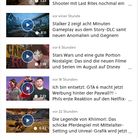
1:33
Shooter mit Last Rites nochmal ein
dickes Update
vor einer Stunde
Stalker 2 zeigt acht Minuten
Gameplay aus dem Story-DLC samt
8:11
neuen Anomalien und Gegnern
vor 6 Stunden
Stars Wars und eine gute Portion
Nostalgie: Das sind die neuen Filme
1:38
und Serien im August auf Disney
Plus
vor 18 Stunden
Ich bin entsetzt: GTA 6 macht jetzt
Werbung hinter der Paywall?! -
2:22
Phils erste Reaktion auf den Netflix-
Deal
vor 22 Stunden
Die Legende von Khiimori: Das
schicke Pferdespiel mit Mittelalter-
0:42
Setting und Unreal-Grafik wird jetzt
noch größer und gefährlicher