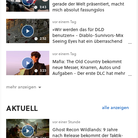
gerade der Welt präsentiert, macht
3:43
mich absolut fassungslos
vor einem Tag
»Wir werden das für D&D
benutzen« - Diablo-Survivors-Mix
2:52
Seeing Eyes hat ein überraschend
nützliches Map-Tool
vor einem Tag
Mafia: The Old Country bekommt
neue Messer, Knarren, Autos und
3:23
Aufgaben - Der erste DLC hat mehr
dabei als nur Story
mehr anzeigen
AKTUELL
alle anzeigen
vor einer Stunde
Ghost Recon Wildlands: 9 Jahre
nach Release bekommt der Taktik-