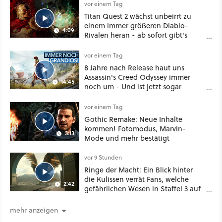
vor einem Tag
Titan Quest 2 wächst unbeirrt zu
einem immer größeren Diablo-
4:09
Rivalen heran - ab sofort gibt's
sogar eine richtige Beschwörer-
Klasse
vor einem Tag
8 Jahre nach Release haut uns
Assassin's Creed Odyssey immer
14:45
noch um - Und ist jetzt sogar
besser!
vor einem Tag
Gothic Remake: Neue Inhalte
kommen! Fotomodus, Marvin-
3:13
Mode und mehr bestätigt
vor 9 Stunden
Ringe der Macht: Ein Blick hinter
die Kulissen verrät Fans, welche
2:42
gefährlichen Wesen in Staffel 3 auf
sie warten
mehr anzeigen