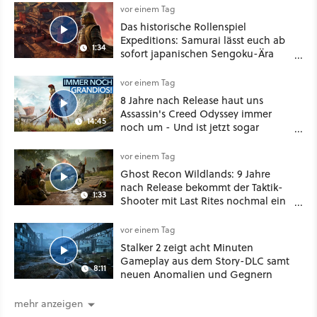
vor einem Tag
Das historische Rollenspiel
Expeditions: Samurai lässt euch ab
1:34
sofort japanischen Sengoku-Ära
aufmischen - wahlweise mit Gewalt
oder Diplomatie
vor einem Tag
8 Jahre nach Release haut uns
Assassin's Creed Odyssey immer
14:45
noch um - Und ist jetzt sogar
besser!
vor einem Tag
Ghost Recon Wildlands: 9 Jahre
nach Release bekommt der Taktik-
1:33
Shooter mit Last Rites nochmal ein
dickes Update
vor einem Tag
Stalker 2 zeigt acht Minuten
Gameplay aus dem Story-DLC samt
8:11
neuen Anomalien und Gegnern
mehr anzeigen