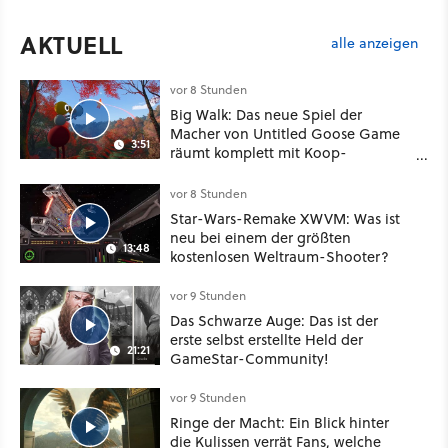
AKTUELL
alle anzeigen
vor 8 Stunden
Big Walk: Das neue Spiel der
Macher von Untitled Goose Game
3:51
räumt komplett mit Koop-
Konventionen auf
vor 8 Stunden
Star-Wars-Remake XWVM: Was ist
neu bei einem der größten
13:48
kostenlosen Weltraum-Shooter?
vor 9 Stunden
Das Schwarze Auge: Das ist der
erste selbst erstellte Held der
21:21
GameStar-Community!
vor 9 Stunden
Ringe der Macht: Ein Blick hinter
die Kulissen verrät Fans, welche