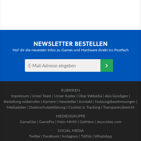
NEWSLETTER BESTELLEN
Hol' dir die neuesten Infos zu Games und Hardware direkt ins Postfach
RUBRIKEN
Impressum
|
Unser Team
|
Unser Kodex
|
Über Webedia
|
Abo kündigen
|
Bestellung widerrufen
|
Karriere
|
Newsletter
|
Kontakt
|
Nutzungsbestimmungen
|
Mediadaten
|
Datenschutzerklärung
|
Cookies & Tracking
|
Transparenzbericht
MEDIENGRUPPE
GameStar
|
GamePro
|
Mein MMO
|
GetHero
|
Jeuxvideo.com
SOCIAL MEDIA
Twitter
|
Facebook
|
Instagram
|
TikTok
|
WhatsApp