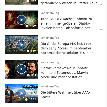
2:42
gefährlichen Wesen in Staffel 3 auf
sie warten
vor einem Tag
Titan Quest 2 wächst unbeirrt zu
einem immer größeren Diablo-
4:09
Rivalen heran - ab sofort gibt's
sogar eine richtige Beschwörer-
Klasse
vor einem Tag
Die Gilde: Europa 1410 heizt vor
dem Early Access im September
1:40
nochmal die Mittelalter-Essen an
vor einem Tag
Gothic Remake: Neue Inhalte
kommen! Fotomodus, Marvin-
3:13
Mode und mehr bestätigt
vor einem Tag
Die bittere Wahrheit über AAA-
Spiele
26:22