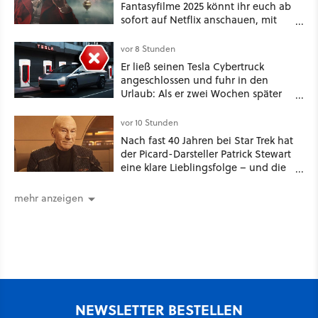
Fantasyfilme 2025 könnt ihr euch ab
sofort auf Netflix anschauen, mit
dabei: ein Star aus Der Hobbit
vor 8 Stunden
Er ließ seinen Tesla Cybertruck
angeschlossen und fuhr in den
Urlaub: Als er zwei Wochen später
zurückkam, sprang der Truck nicht
mehr an [Best of GameStar]
vor 10 Stunden
Nach fast 40 Jahren bei Star Trek hat
der Picard-Darsteller Patrick Stewart
eine klare Lieblingsfolge – und die
ist Familiensache
mehr anzeigen
NEWSLETTER BESTELLEN