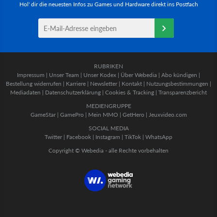
Hol' dir die neuesten Infos zu Games und Hardware direkt ins Postfach
RUBRIKEN
Impressum
|
Unser Team
|
Unser Kodex
|
Über Webedia
|
Abo kündigen
|
Bestellung widerrufen
|
Karriere
|
Newsletter
|
Kontakt
|
Nutzungsbestimmungen
|
Mediadaten
|
Datenschutzerklärung
|
Cookies & Tracking
|
Transparenzbericht
MEDIENGRUPPE
GameStar
|
GamePro
|
Mein MMO
|
GetHero
|
Jeuxvideo.com
SOCIAL MEDIA
Twitter
|
Facebook
|
Instagram
|
TikTok
|
WhatsApp
Copyright © Webedia - alle Rechte vorbehalten