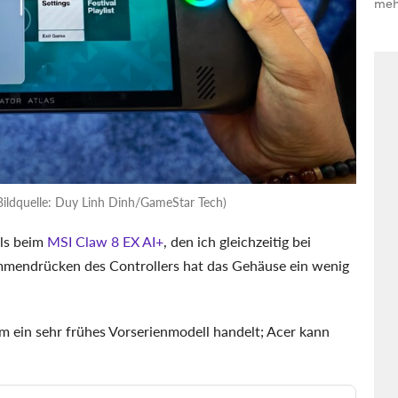
meh
Bildquelle: Duy Linh Dinh/GameStar Tech)
als beim
MSI Claw 8 EX AI+
, den ich gleichzeitig bei
mmendrücken des Controllers hat das Gehäuse ein wenig
um ein sehr frühes Vorserienmodell handelt; Acer kann