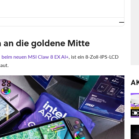
ch an die goldene Mitte
h
beim neuen MSI Claw 8 EX AI+
, ist ein 8-Zoll-IPS-LCD
baut.
A