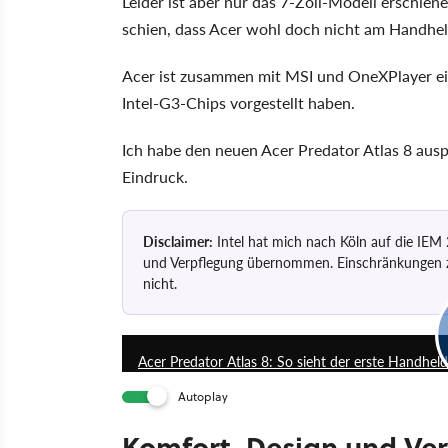
Leider ist aber nur das 7-Zoll-Modell erschien
schien, dass Acer wohl doch nicht am Handheld
Acer ist zusammen mit MSI und OneXPlayer ein
Intel-G3-Chips vorgestellt haben.
Ich habe den neuen Acer Predator Atlas 8 ausp
Eindruck.
Disclaimer:
Intel hat mich nach Köln auf die IEM
und Verpflegung übernommen. Einschränkungen zu
nicht.
Acer Predator Atlas 8: So sieht der erste Handhel
Autoplay
Komfort, Design und Ver