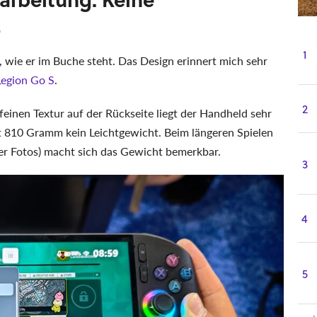
o
1
, wie er im Buche steht. Das Design erinnert mich sehr
Legion Go S
.
2
einen Textur auf der Rückseite liegt der Handheld sehr
it 810 Gramm kein Leichtgewicht. Beim längeren Spielen
er Fotos) macht sich das Gewicht bemerkbar.
3
4
5