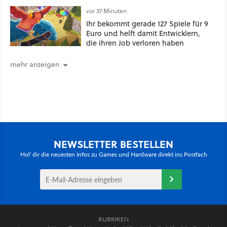
Markt
vor 37 Minuten
Ihr bekommt gerade 127 Spiele für 9
Euro und helft damit Entwicklern,
die ihren Job verloren haben
mehr anzeigen
NEWSLETTER BESTELLEN
Hol' dir die neuesten Infos zu Games und Hardware direkt ins Postfach
RUBRIKEN