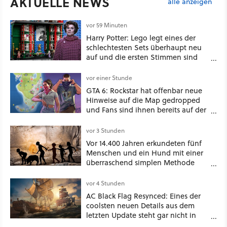
AKTUELLE NEWS
alle anzeigen
vor 59 Minuten
Harry Potter: Lego legt eines der
schlechtesten Sets überhaupt neu
auf und die ersten Stimmen sind
schon wieder kritisch
vor einer Stunde
GTA 6: Rockstar hat offenbar neue
Hinweise auf die Map gedropped
und Fans sind ihnen bereits auf der
Schliche
vor 3 Stunden
Vor 14.400 Jahren erkundeten fünf
Menschen und ein Hund mit einer
überraschend simplen Methode
eine tiefe Höhle und hinterließen
Spuren für die Ewigkeit
vor 4 Stunden
AC Black Flag Resynced: Eines der
coolsten neuen Details aus dem
letzten Update steht gar nicht in
den Patch Notes