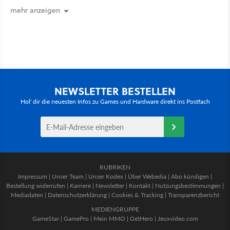
mehr anzeigen
NEWSLETTER BESTELLEN
Hol' dir die neuesten Infos zu Games und Hardware direkt ins Postfach
RUBRIKEN
Impressum
|
Unser Team
|
Unser Kodex
|
Über Webedia
|
Abo kündigen
|
Bestellung widerrufen
|
Karriere
|
Newsletter
|
Kontakt
|
Nutzungsbestimmungen
|
Mediadaten
|
Datenschutzerklärung
|
Cookies & Tracking
|
Transparenzbericht
MEDIENGRUPPE
GameStar
|
GamePro
|
Mein MMO
|
GetHero
|
Jeuxvideo.com