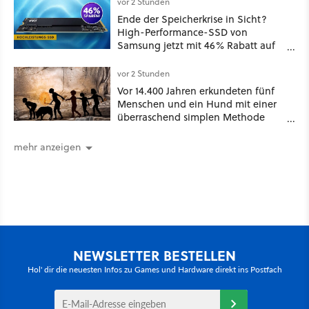
vor 2 Stunden
Ende der Speicherkrise in Sicht?
High-Performance-SSD von
Samsung jetzt mit 46% Rabatt auf
Preis-Talfahrt!
vor 2 Stunden
Vor 14.400 Jahren erkundeten fünf
Menschen und ein Hund mit einer
überraschend simplen Methode
eine tiefe Höhle und hinterließen
Spuren für die Ewigkeit
mehr anzeigen
NEWSLETTER BESTELLEN
Hol' dir die neuesten Infos zu Games und Hardware direkt ins Postfach