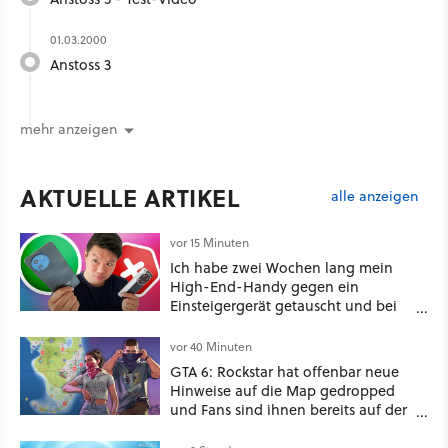
01.03.2000
Anstoss 3
mehr anzeigen
AKTUELLE ARTIKEL
alle anzeigen
vor 15 Minuten
Ich habe zwei Wochen lang mein
High-End-Handy gegen ein
Einsteigergerät getauscht und bei
einem wichtigen Feature gewinnt
das günstige Smartphone sogar
vor 40 Minuten
[Best of GameStar]
GTA 6: Rockstar hat offenbar neue
Hinweise auf die Map gedropped
und Fans sind ihnen bereits auf der
Schliche