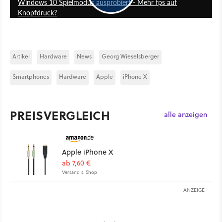
Windows 10 Spielmodus ausprobiert - Mehr fps auf
Knopfdruck?
Artikel
Hardware
News
Georg Wieselsberger
Smartphones
Hardware
Apple
iPhone X
PREISVERGLEICH
alle anzeigen
Apple iPhone X
ab 7,60 €
Versand s. Shop
ANZEIGE