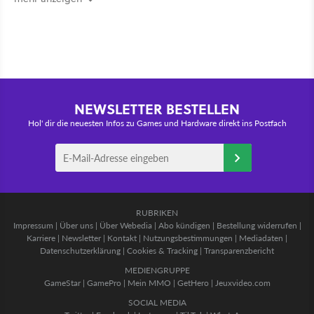
NEWSLETTER BESTELLEN
Hol' dir die neuesten Infos zu Games und Hardware direkt ins Postfach
RUBRIKEN
Impressum
|
Über uns
|
Über Webedia
|
Abo kündigen
|
Bestellung widerrufen
|
Karriere
|
Newsletter
|
Kontakt
|
Nutzungsbestimmungen
|
Mediadaten
|
Datenschutzerklärung
|
Cookies & Tracking
|
Transparenzbericht
MEDIENGRUPPE
GameStar
|
GamePro
|
Mein MMO
|
GetHero
|
Jeuxvideo.com
SOCIAL MEDIA