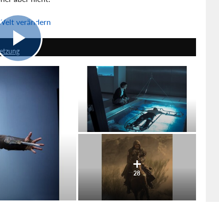
 Welt verändern
5:14
setzung
28