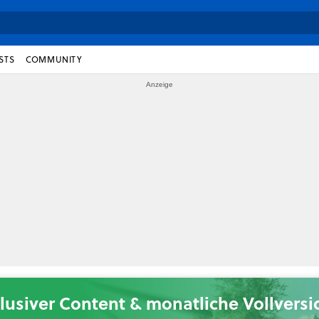
STS
COMMUNITY
lusiver Content & monatliche Vollvers