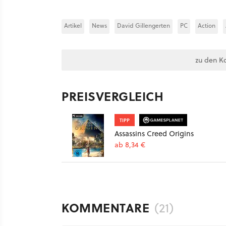
Artikel
News
David Gillengerten
PC
Action
zu den K
PREISVERGLEICH
TIPP
Assassins Creed Origins
ab 8,34 €
KOMMENTARE
(21)