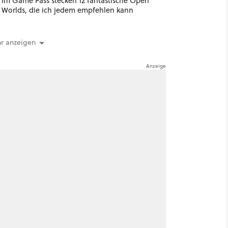
Im Game Pass stecken 12 fantastische Open
Worlds, die ich jedem empfehlen kann
r anzeigen