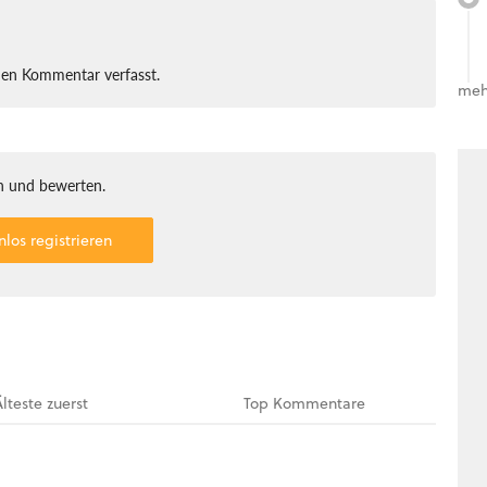
nen Kommentar verfasst.
meh
 und bewerten.
nlos registrieren
Älteste
zuerst
Top
Kommentare