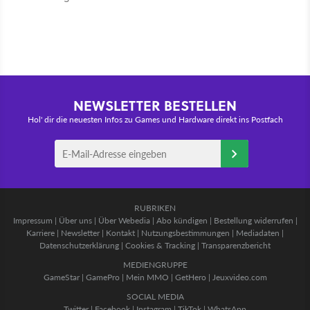
NEWSLETTER BESTELLEN
Hol' dir die neuesten Infos zu Games und Hardware direkt ins Postfach
RUBRIKEN
Impressum
|
Über uns
|
Über Webedia
|
Abo kündigen
|
Bestellung widerrufen
|
Karriere
|
Newsletter
|
Kontakt
|
Nutzungsbestimmungen
|
Mediadaten
|
Datenschutzerklärung
|
Cookies & Tracking
|
Transparenzbericht
MEDIENGRUPPE
GameStar
|
GamePro
|
Mein MMO
|
GetHero
|
Jeuxvideo.com
SOCIAL MEDIA
Twitter
|
Facebook
|
Instagram
|
TikTok
|
WhatsApp