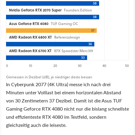
38
Nvidia Geforce RTX 2070 Super
Founders Edition
38
Asus Geforce RTX 4080
TUF Gaming OC
37
AMD Radeon RX 6800 XT
Referenzdesign
36
AMD Radeon RX 6700 XT
XFX Speedster Merc319
33
0
10
20
30
40
50
Gemessen in Dezibel (dB), je niedriger desto besser.
In Cyberpunk 2077 (4K Ultra) messe ich nach drei
Minuten unter Volllast bei einem horizontalen Abstand
von 30 Zentimetern 37 Dezibel. Damit ist die Asus TUF
Gaming Geforce RTX 4080 nicht nur die bislang schnellste
und effizienteste RTX 4080 im Testfeld, sondern
gleichzeitig auch die leiseste.