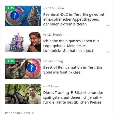
PLUS
vor 18 Stunden
Reanimal-DLC im Test: Ein gewohnt
atmosphärischer Appetithappen,
der einen extrem bitteren
Nachgeschmack hinterlässt
vor 20 Stunden
Ich habe mein ganzes Leben nur
Lego gebaut. Mein erstes
Lumibricks-Set hat mich jetzt
nachhaltig beeindruckt: Game
Stack im Test
PLUS
vor einem Tag
Beast of Reincarnation im Test: Ein
Spiel wie Gratin-Käse
vor 2 Tagen
Dieses Trecking-E-Bike ist eines der
spaßigsten, auf denen ich je saß –
für die Hälfte des üblichen Preises
mehr anzeigen