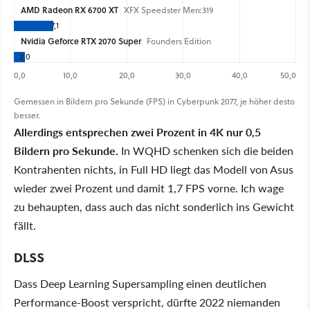
AMD Radeon RX 6700 XT
XFX Speedster Merc319
7,1
Nvidia Geforce RTX 2070 Super
Founders Edition
2,0
0,0
10,0
20,0
30,0
40,0
50,0
Gemessen in Bildern pro Sekunde (FPS) in Cyberpunk 2077, je höher desto
besser.
Allerdings entsprechen zwei Prozent in 4K nur 0,5
Bildern pro Sekunde.
In WQHD schenken sich die beiden
Kontrahenten nichts, in Full HD liegt das Modell von Asus
wieder zwei Prozent und damit 1,7 FPS vorne. Ich wage
zu behaupten, dass auch das nicht sonderlich ins Gewicht
fällt.
DLSS
Dass Deep Learning Supersampling einen deutlichen
Performance-Boost verspricht, dürfte 2022 niemanden