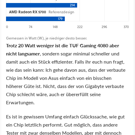
214
AMD Radeon RX 5700
Referenzdesign
179
0
74
148
222
296
370
Gemessen in Watt (W), je niedriger desto besser.
Trotz 20 Watt weniger ist die TUF Gaming 4080 aber
nicht langsamer
, sondern sogar minimal schneller und
damit auch ein Stück effizienter. Falls ihr euch nun fragt,
wie das sein kann: Ich gehe davon aus, dass der verbaute
Chip im Modell von Asus einfach von ein bisschen
höherer Güte ist. Nicht, dass der von Gigabyte verbaute
Chip schlecht wäre, auch er übererfüllt seine
Erwartungen.
Es ist in gewissem Umfang einfach Glückssache, wie gut
ein Chip letztlich performt. Gut möglich, dass andere
Tester mit zwar denselben Modellen, aber mit dennoch