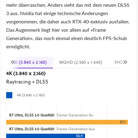
mehr überraschen. Anders sieht das mit dem neuen DLSS
3 aus. Nvidia hat einige technische Änderungen
vorgenommen, die daher auch RTX-40-exklusiv ausfallen.
Das Augenmerk liegt hier vor allem auf
Frame
Generation
, das noch einmal einen deutlich FPS-Schub
ermöglicht.
4K (3.840 x 2.160)
WQHD (2.560 x 1.440)
FHD (1.920 
4K (3.840 x 2.160)
Raytracing + DLSS
4K (3.840 x 2.160)
RT Ultra, DLSS 3.0 Qualität
Frame Generation An
87,1
RT Ultra, DLSS 3.0 Qualität
Frame Generation Aus
56,9