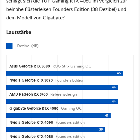
schlägt sich die TUF Gaming RTX 4080 im Vergleich zur
beinahe flüsterleisen Founders Edition (38 Dezibel) und
dem Modell von Gigabyte?
Lautstärke
Dezibel (dB)
Asus Geforce RTX 3080
ROG Strix Gaming OC
46
Nvidia Geforce RTX 3090
Founders Edition
44
AMD Radeon RX 5700
Referenzdesign
44
Gigabyte Geforce RTX 4080
Gaming OC
41
Nvidia Geforce RTX 4090
Founders Edition
39
Nvidia Geforce RTX 4080
Founders Edition