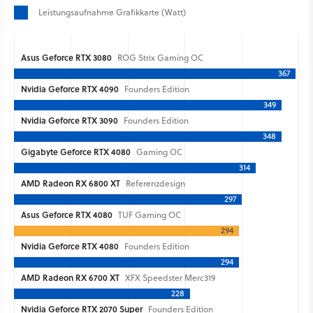
Leistungsaufnahme Grafikkarte (Watt)
Asus Geforce RTX 3080
ROG Strix Gaming OC
367
Nvidia Geforce RTX 4090
Founders Edition
349
Nvidia Geforce RTX 3090
Founders Edition
348
Gigabyte Geforce RTX 4080
Gaming OC
314
AMD Radeon RX 6800 XT
Referenzdesign
297
Asus Geforce RTX 4080
TUF Gaming OC
294
Nvidia Geforce RTX 4080
Founders Edition
294
AMD Radeon RX 6700 XT
XFX Speedster Merc319
228
Nvidia Geforce RTX 2070 Super
Founders Edition