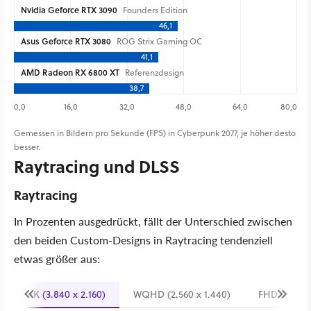
Nvidia Geforce RTX 3090
Founders Edition
46,1
Asus Geforce RTX 3080
ROG Strix Gaming OC
41,1
AMD Radeon RX 6800 XT
Referenzdesign
38,7
0,0
16,0
32,0
48,0
64,0
80,0
Gemessen in Bildern pro Sekunde (FPS) in Cyberpunk 2077, je höher desto
besser.
Raytracing und DLSS
Raytracing
In Prozenten ausgedrückt, fällt der Unterschied zwischen
den beiden Custom-Designs in Raytracing tendenziell
etwas größer aus:
4K (3.840 x 2.160)
WQHD (2.560 x 1.440)
FHD (1.920 