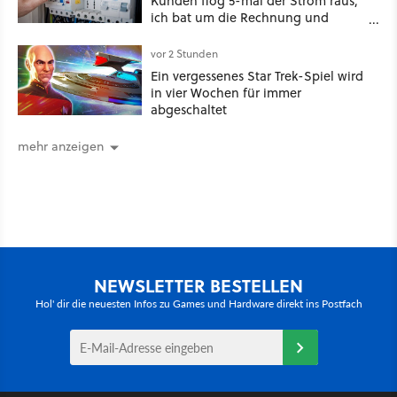
Kunden flog 5-mal der Strom raus,
ich bat um die Rechnung und
entdeckte, dass er je nach Uhrzeit
eine unterschiedliche vertragliche
vor 2 Stunden
Leistung hatte«
Ein vergessenes Star Trek-Spiel wird
in vier Wochen für immer
abgeschaltet
mehr anzeigen
NEWSLETTER BESTELLEN
Hol' dir die neuesten Infos zu Games und Hardware direkt ins Postfach