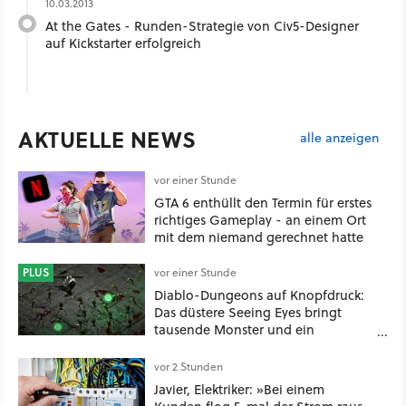
10.03.2013
At the Gates - Runden-Strategie von Civ5-Designer
auf Kickstarter erfolgreich
AKTUELLE NEWS
alle anzeigen
vor einer Stunde
GTA 6 enthüllt den Termin für erstes
richtiges Gameplay - an einem Ort
mit dem niemand gerechnet hatte
PLUS
vor einer Stunde
Diablo-Dungeons auf Knopfdruck:
Das düstere Seeing Eyes bringt
tausende Monster und ein
mächtiges Tool, das sogar D&D-
Spieler feuern
vor 2 Stunden
Javier, Elektriker: »Bei einem