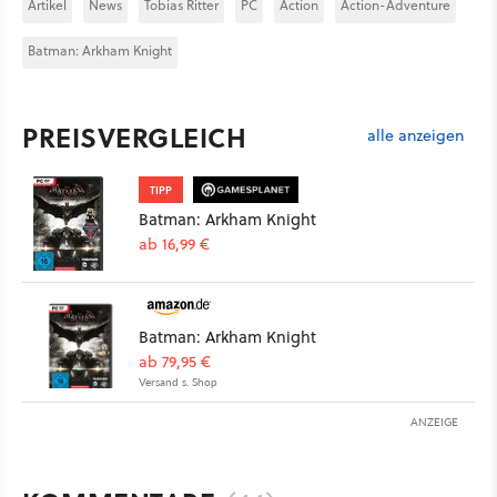
Artikel
News
Tobias Ritter
PC
Action
Action-Adventure
Batman: Arkham Knight
PREISVERGLEICH
alle anzeigen
TIPP
Batman: Arkham Knight
ab 16,99 €
Batman: Arkham Knight
ab 79,95 €
Versand s. Shop
ANZEIGE