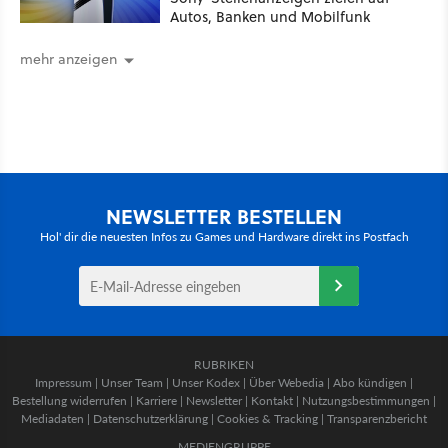
Autos, Banken und Mobilfunk
mehr anzeigen
NEWSLETTER BESTELLEN
Hol' dir die neuesten Infos zu Games und Hardware direkt ins Postfach
RUBRIKEN
Impressum
|
Unser Team
|
Unser Kodex
|
Über Webedia
|
Abo kündigen
|
Bestellung widerrufen
|
Karriere
|
Newsletter
|
Kontakt
|
Nutzungsbestimmungen
|
Mediadaten
|
Datenschutzerklärung
|
Cookies & Tracking
|
Transparenzbericht
MEDIENGRUPPE