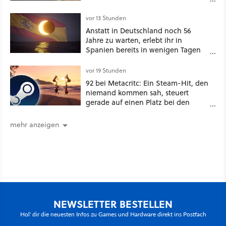
Recht behält [Best of GameStar]
vor 13 Stunden
Anstatt in Deutschland noch 56
Jahre zu warten, erlebt ihr in
Spanien bereits in wenigen Tagen
ein schattiges Sommer-Spektakel
vor 19 Stunden
92 bei Metacritc: Ein Steam-Hit, den
niemand kommen sah, steuert
gerade auf einen Platz bei den
Game Awards zu
mehr anzeigen
NEWSLETTER BESTELLEN
Hol' dir die neuesten Infos zu Games und Hardware direkt ins Postfach