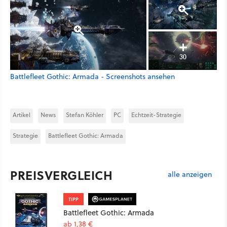
30
Battlefleet Gothic: Armada - Screenshots ansehen
Artikel
News
Stefan Köhler
PC
Echtzeit-Strategie
Strategie
Battlefleet Gothic: Armada
PREISVERGLEICH
alle anzeigen
TIPP
Battlefleet Gothic: Armada
ab 1,38 €